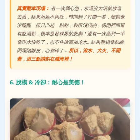
真實翻車現場：
有一次我心急，水還沒大滾就放進
去蒸，結果蒸氣不夠旺，時間到了打開一看，發糕像
沒睡醒一樣只凸起一點點，裂痕淺淺的，切開裡面還
有點濕黏，根本是發粿界的悲劇！還有一次蒸到一半
發現水快乾了，忍不住掀蓋加冷水...結果整鍋發糕瞬
間塌陷皺皮，心都碎了...
所以，滾水、大火、不開
蓋，這三點請刻在腦海裡！
6. 脫模 & 冷卻：耐心是美德！