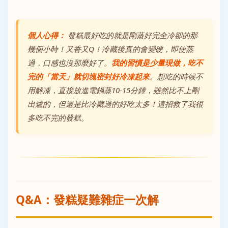
個人心得：
發糕最好吃的就是剛蒸好完全冷卻的那
幾個小時！又香又Q！冷藏後真的會變硬，即使蒸
過，口感也沒那麼好了。
我的習慣是少量現做，吃不
完的「當天」就切塊密封好冷凍起來
。想吃的時候不
用解凍，直接放進電鍋蒸10-15分鐘，雖然比不上剛
出爐的，但還是比冷藏過的好吃太多！這招救了我很
多吃不完的發糕。
Q&A：發糕疑難雜症一次解