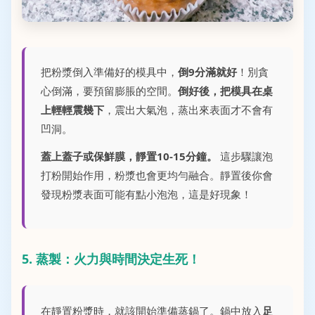
把粉漿倒入準備好的模具中，
倒9分滿就好
！別貪
心倒滿，要預留膨脹的空間。
倒好後，把模具在桌
上輕輕震幾下
，震出大氣泡，蒸出來表面才不會有
凹洞。
蓋上蓋子或保鮮膜，靜置10-15分鐘。
這步驟讓泡
打粉開始作用，粉漿也會更均勻融合。靜置後你會
發現粉漿表面可能有點小泡泡，這是好現象！
5. 蒸製：火力與時間決定生死！
在靜置粉漿時，就該開始準備蒸鍋了。鍋中放入
足