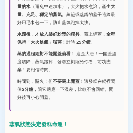
量的水
（避免中途加水），大火把水煮滾，產生
大
量、充足、穩定的蒸氣
。蒸籠或蒸鍋的蓋子邊緣最
好用毛巾包一下，防止蒸氣跑掉太快。
水滾後，才放入裝好粉漿的模具
。蓋上鍋蓋，
全程
保持「大火足氣」猛蒸
！計時
25分鐘
。
蒸的過程絕對不能開蓋偷看！
這是大忌！一開蓋溫
度驟降，蒸氣跑掉，發糕立刻縮給你看，前功盡
棄！要相信時間。
時間到，關火！但
不要馬上開蓋
！讓發糕在鍋裡悶
個
5分鐘
，讓它適應一下溫差，比較不會回縮。悶
好後再小心開蓋。
蒸氣狀態決定發糕命運！