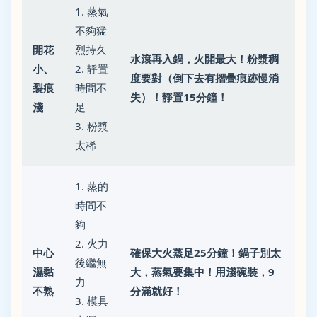
1. 蒸氣
不夠猛
開花
烈持久
水滾再入鍋，火開最大！粉漿稠
小、
2. 靜置
度要對（倒下去有摺疊痕跡慢消
裂痕
時間不
失）！靜置15分鐘！
淺
足
3. 粉漿
太稀
1. 蒸的
時間不
夠
2. 火力
中心
確保大火蒸足25分鐘！鍋子別太
後繼無
濕黏
大，蒸氣要集中！用淺碗裝，9
力
不熟
分滿就好！
3. 模具