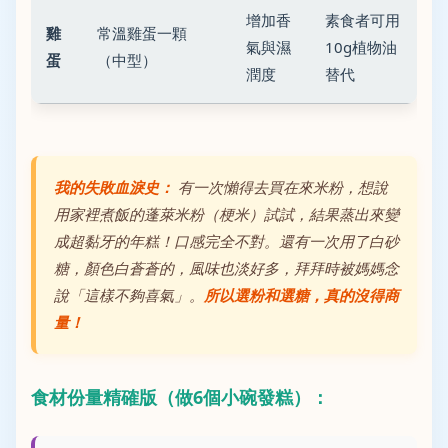
增加香
素食者可用
雞
常溫雞蛋一顆
氣與濕
10g植物油
蛋
（中型）
潤度
替代
我的失敗血淚史：
有一次懶得去買在來米粉，想說
用家裡煮飯的蓬萊米粉（梗米）試試，結果蒸出來變
成超黏牙的年糕！口感完全不對。還有一次用了白砂
糖，顏色白蒼蒼的，風味也淡好多，拜拜時被媽媽念
說「這樣不夠喜氣」。
所以選粉和選糖，真的沒得商
量！
食材份量精確版（做6個小碗發糕）：