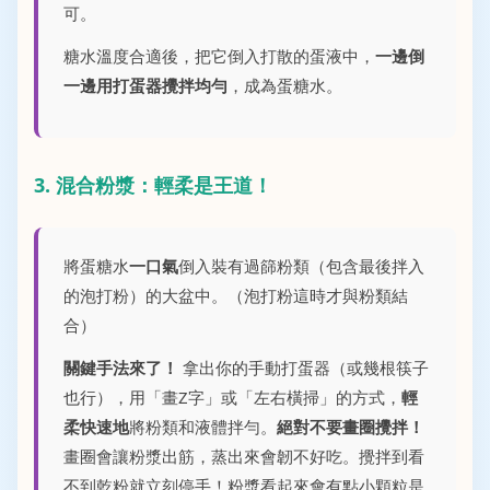
可。
糖水溫度合適後，把它倒入打散的蛋液中，
一邊倒
一邊用打蛋器攪拌均勻
，成為蛋糖水。
3. 混合粉漿：輕柔是王道！
將蛋糖水
一口氣
倒入裝有過篩粉類（包含最後拌入
的泡打粉）的大盆中。（泡打粉這時才與粉類結
合）
關鍵手法來了！
拿出你的手動打蛋器（或幾根筷子
也行），用「畫Z字」或「左右橫掃」的方式，
輕
柔快速地
將粉類和液體拌勻。
絕對不要畫圈攪拌！
畫圈會讓粉漿出筋，蒸出來會韌不好吃。攪拌到看
不到乾粉就立刻停手！粉漿看起來會有點小顆粒是