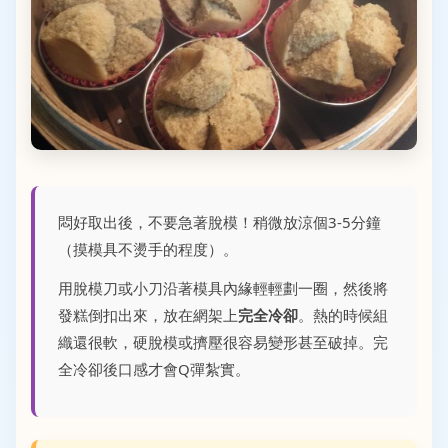
悶好取出後，不要急著脫模！稍微放涼個3-5分鐘
（摸模具不燙手的程度）。
用脫模刀或小刀沿著模具內緣輕輕劃一圈，然後將
發糕倒扣出來，放在網架上
完全冷卻
。熱的時候組
織還很軟，硬脫模或擠壓很容易變形甚至破掉。完
全冷卻後口感才會Q彈紮實。