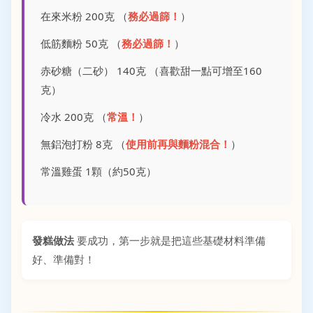
在來米粉 200克 （
務必過篩！
）
低筋麵粉 50克 （
務必過篩！
）
赤砂糖（二砂） 140克 （喜歡甜一點可增至160
克）
冷水 200克 （
常溫！
）
無鋁泡打粉 8克 （
使用前再與麵粉混合！
）
常溫雞蛋 1顆（約50克）
發糕做法
要成功，第一步就是把這些基礎材料準備
好、準備對！