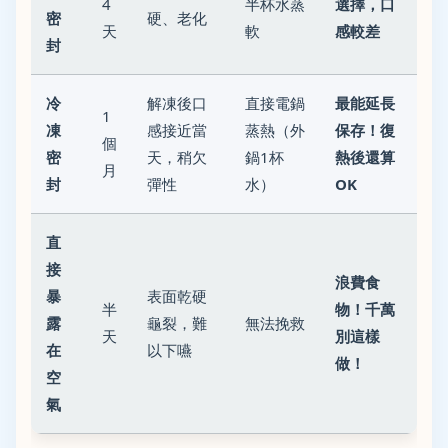
4
半杯水蒸
選擇，口
密
硬、老化
天
軟
感較差
封
冷
解凍後口
直接電鍋
最能延長
1
凍
感接近當
蒸熱（外
保存！復
個
密
天，稍欠
鍋1杯
熱後還算
月
封
彈性
水）
OK
直
接
浪費食
暴
表面乾硬
半
物！千萬
露
龜裂，難
無法挽救
天
別這樣
在
以下嚥
做！
空
氣