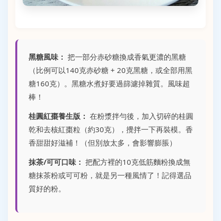
黑糖風味：
把一部分赤砂糖換成香氣更濃的黑糖
（比例可以140克赤砂糖 + 20克黑糖，或全部用黑
糖160克）。黑糖水煮好要過篩濾掉雜質。風味超
棒！
桂圓紅棗養生版：
在粉漿拌勻後，加入切碎的桂圓
乾和去核紅棗粒（約30克），攪拌一下再裝模。香
香甜甜好滋補！（但別放太多，會影響膨脹）
抹茶/可可口味：
把配方裡的10克低筋麵粉換成無
糖抹茶粉或可可粉，就是另一種風情了！記得選品
質好的粉。