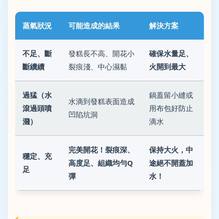
蒸氣狀況
可能造成的結果
解決方案
不足、斷
發糕長不高、開花小
確保水量足、
斷續續
裂痕淺、中心濕黏
火開到最大
過猛（水
鍋蓋留小縫或
水滴到發糕表面造成
滾過頭噴
用布包好防止
凹陷坑洞
濺）
滴水
完美開花！裂痕深、
保持大火，中
穩定、充
高度足、組織均勻Q
途絕不開蓋加
足
彈
水！