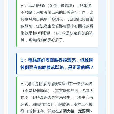
A：這...我試過（又是手癢實驗），結果慘
不忍睹！用酵母做出來的口感完全不同，比
較像發粿口感的「發粿包」，組織比較細密
像麵包，無法產生發糕那種從中心開花的爆
裂效果和Q彈嚼勁。泡打粉是快速膨發的關
鍵，選無鋁的就安心多了。
Q：發糕蒸好表面裂得很漂亮，但脫模
後側面有點縮腰或凹陷，是正常的嗎？
A：如果是輕微的縮腰或底部有一點點凹陷
（不是整個塌掉），其實蠻常見的，尤其天
氣冷一點時溫差大更容易發生。只要中心有
熟透、組織均勻Q彈、裂紋深，基本上不影
響口感和保存。關鍵在於
關火後一定要悶5