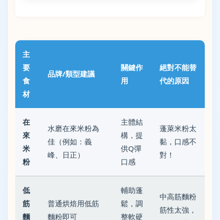
主
要
關鍵作
絕對不能替
品牌/類型建議
食
用
代的原因
材
在
主體結
水磨在來米粉為
蓬萊米粉太
來
構，提
佳（例如：義
黏，口感不
米
供Q彈
峰、日正）
對！
粉
口感
低
輔助蓬
中高筋麵粉
筋
普通烘焙用低筋
鬆，調
筋性太強，
麵
麵粉即可
整軟硬