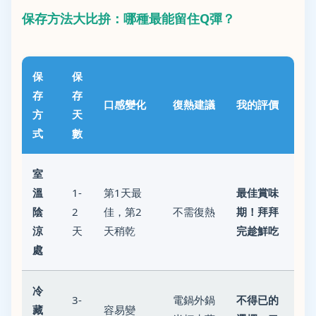
保存方法大比拚：哪種最能留住Q彈？
保
保
存
存
口感變化
復熱建議
我的評價
方
天
式
數
室
溫
1-
第1天最
最佳賞味
陰
2
佳，第2
不需復熱
期！拜拜
涼
天
天稍乾
完趁鮮吃
處
冷
3-
電鍋外鍋
不得已的
藏
容易變