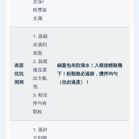
太深/
粉漿裝
太滿
1. 蒸鍋
水滴到
表面
2. 裝模
表面
鍋蓋包布防滴水！入模後輕敲幾
後沒震
坑坑
下！粉類務必過篩，攪拌均勻
出大氣
洞洞
（但勿過度）！
泡
3. 粉沒
拌勻有
顆粒
1. 蒸好
立刻開