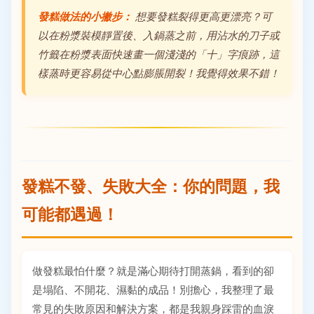
發糕做法的小撇步：
想要發糕裂得更高更漂亮？可
以在粉漿裝模靜置後、入鍋蒸之前，用沾水的刀子或
竹籤在粉漿表面快速畫一個淺淺的「十」字痕跡，這
樣蒸時更容易從中心點膨脹開裂！我覺得效果不錯！
發糕不發、失敗大全：你的問題，我
可能都遇過！
做發糕最怕什麼？就是滿心期待打開蒸鍋，看到的卻
是塌陷、不開花、濕黏的成品！別擔心，我整理了最
常見的失敗原因和解決方案，都是我親身踩雷的血淚