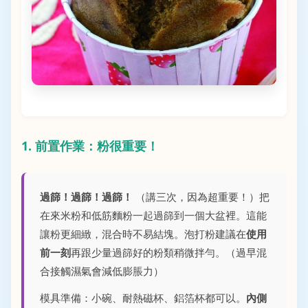
1. 前置作業：粉很重要！
過篩！過篩！過篩！
（講三次，因為超重要！）把
在來米粉和低筋麵粉一起過篩到一個大盆裡。這能
讓粉更細緻，混合時不易結塊。泡打粉建議在
使用
前一刻
再跟少量過篩好的粉類稍微拌勻。（過早混
合接觸濕氣會減低膨脹力）
模具準備：小碗、耐熱磁杯、鋁箔杯都可以。
內側