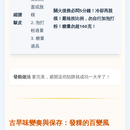
蓋或脫
關火後務必悶5分鐘！冷卻再脫
縮腰
模
模！嚴格按比例，勿自行加泡打
皺皮
2. 泡打
粉！糖量勿超160克！
粉過量
3. 糖量
過高
發糕做法
要完美，避開這些陷阱就成功一大半了！
古早味變奏與保存：發粿的百變風