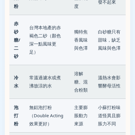
發不起來
粉
度
赤
台灣本地產的赤
砂
獨特焦
白砂糖只有
褐色二砂（顏色
糖/
香風味
甜味，缺乏
深一點風味更
二
與色澤
風味與色澤
足）
砂
溶解
冷
常溫過濾水或煮
溫熱水會影
糖、混
水
沸放涼的水
響酵母活性
合粉類
泡
無鋁泡打粉
主要膨
小蘇打粉味
打
（Double Acting
脹動力
道怪異且膨
粉
效果更好）
來源
脹力不同