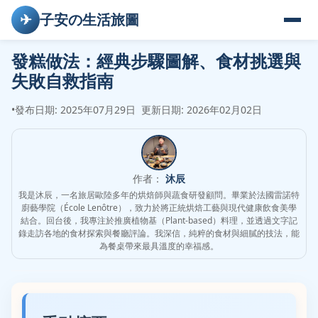
✈
子安の生活旅圖
發糕做法：經典步驟圖解、食材挑選與
失敗自救指南
•
發布日期: 2025年07月29日
更新日期: 2026年02月02日
作者：
沐辰
我是沐辰，一名旅居歐陸多年的烘焙師與蔬食研發顧問。畢業於法國雷諾特
廚藝學院（École Lenôtre），致力於將正統烘焙工藝與現代健康飲食美學
結合。回台後，我專注於推廣植物基（Plant-based）料理，並透過文字記
錄走訪各地的食材探索與餐廳評論。我深信，純粹的食材與細膩的技法，能
為餐桌帶來最具溫度的幸福感。