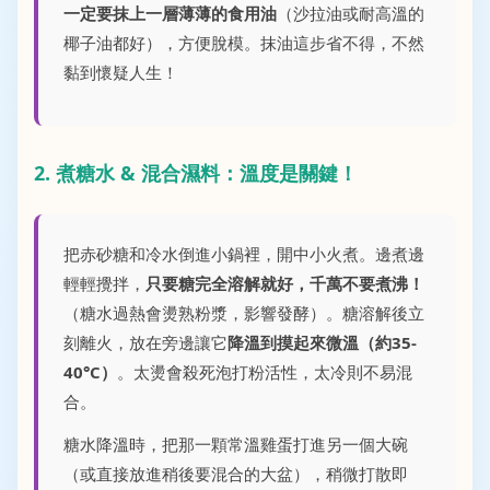
一定要抹上一層薄薄的食用油
（沙拉油或耐高溫的
椰子油都好），方便脫模。抹油這步省不得，不然
黏到懷疑人生！
2. 煮糖水 & 混合濕料：溫度是關鍵！
把赤砂糖和冷水倒進小鍋裡，開中小火煮。邊煮邊
輕輕攪拌，
只要糖完全溶解就好，千萬不要煮沸！
（糖水過熱會燙熟粉漿，影響發酵）。糖溶解後立
刻離火，放在旁邊讓它
降溫到摸起來微溫（約35-
40°C）
。太燙會殺死泡打粉活性，太冷則不易混
合。
糖水降溫時，把那一顆常溫雞蛋打進另一個大碗
（或直接放進稍後要混合的大盆），稍微打散即