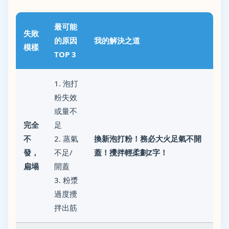
最可能
失敗
的原因
我的解決之道
模樣
TOP 3
1. 泡打
粉失效
或量不
完全
足
不
2. 蒸氣
換新泡打粉！務必大火足氣不開
發，
不足/
蓋！攪拌輕柔劃Z字！
扁塌
開蓋
3. 粉漿
過度攪
拌出筋