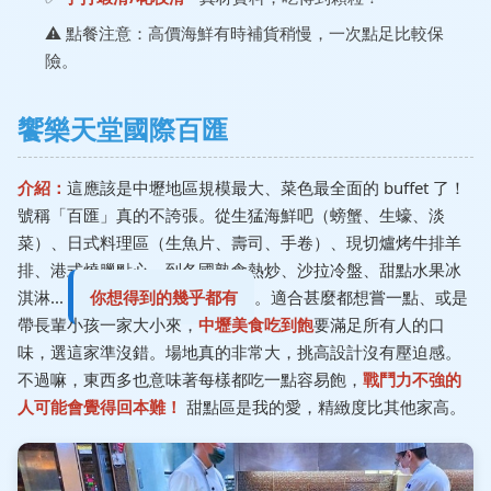
⚠️ 點餐注意：高價海鮮有時補貨稍慢，一次點足比較保
險。
饗樂天堂國際百匯
介紹：
這應該是中壢地區規模最大、菜色最全面的 buffet 了！
號稱「百匯」真的不誇張。從生猛海鮮吧（螃蟹、生蠔、淡
菜）、日式料理區（生魚片、壽司、手卷）、現切爐烤牛排羊
排、港式燒臘點心、到各國熟食熱炒、沙拉冷盤、甜點水果冰
淇淋...
你想得到的幾乎都有
。適合甚麼都想嘗一點、或是
帶長輩小孩一家大小來，
中壢美食吃到飽
要滿足所有人的口
味，選這家準沒錯。場地真的非常大，挑高設計沒有壓迫感。
不過嘛，東西多也意味著每樣都吃一點容易飽，
戰鬥力不強的
人可能會覺得回本難！
甜點區是我的愛，精緻度比其他家高。