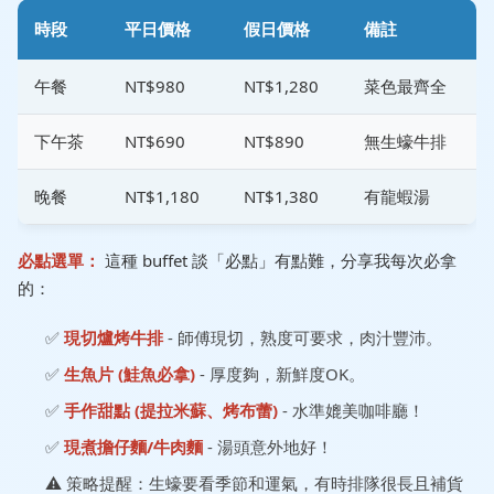
時段
平日價格
假日價格
備註
午餐
NT$980
NT$1,280
菜色最齊全
下午茶
NT$690
NT$890
無生蠔牛排
晚餐
NT$1,180
NT$1,380
有龍蝦湯
必點選單：
這種 buffet 談「必點」有點難，分享我每次必拿
的：
✅
現切爐烤牛排
- 師傅現切，熟度可要求，肉汁豐沛。
✅
生魚片 (鮭魚必拿)
- 厚度夠，新鮮度OK。
✅
手作甜點 (提拉米蘇、烤布蕾)
- 水準媲美咖啡廳！
✅
現煮擔仔麵/牛肉麵
- 湯頭意外地好！
⚠️ 策略提醒：生蠔要看季節和運氣，有時排隊很長且補貨