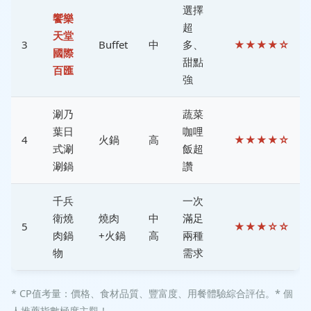
選擇
饗樂
超
天堂
3
Buffet
中
多、
★★★★☆
國際
甜點
百匯
強
涮乃
蔬菜
葉日
咖哩
4
火鍋
高
★★★★☆
式涮
飯超
涮鍋
讚
千兵
一次
衛燒
燒肉
中
滿足
5
★★★☆☆
肉鍋
+火鍋
高
兩種
物
需求
* CP值考量：價格、食材品質、豐富度、用餐體驗綜合評估。* 個
人推薦指數極度主觀！