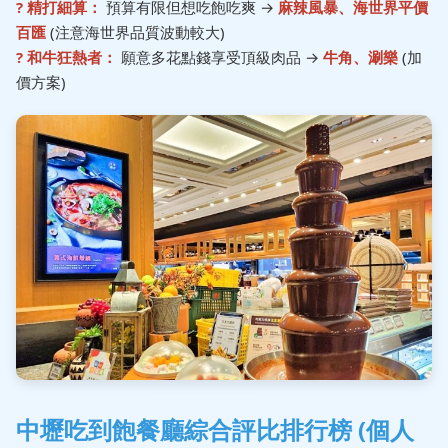
? 精打細算：
預算有限但想吃飽吃爽 →
麻辣風暴、海世界平價
百匯
(注意海世界品質波動較大)
? 和牛狂熱者：
願意多花點錢享受頂級肉品 →
牛角、涮樂
(加
價方案)
中壢吃到飽餐廳綜合評比排行榜 (個人