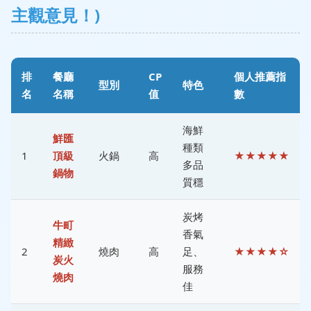
主觀意見！)
排
餐廳
CP
個人推薦指
型別
特色
名
名稱
值
數
海鮮
鮮匯
種類
1
頂級
火鍋
高
★★★★★
多品
鍋物
質穩
炭烤
牛町
香氣
精緻
2
燒肉
高
足、
★★★★☆
炭火
服務
燒肉
佳