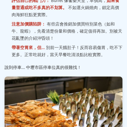
評估自己的戰鬥力：
Buffet 像饗樂天堂，單價高，
如果食
量普通或吃不多真的不划算。
不如選火鍋燒肉，鎖定高價
肉海鮮狂點更實際。
注意加價購陷阱：
有些店會推銷加價買特別菜色（如和
牛、龍蝦），先看清楚份量和價格，確定值得再加。別被天
花亂墜的介紹沖昏頭！
帶著空胃來，但...
別前一天餓肚子！反而容易傷胃，吃不下
更多。正常吃就好，當天早餐吃清淡點比較實際。
說到停車... 中壢市區停車位真的很難找！