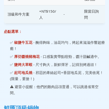
+NT$150/
限當日詢
頂級和牛方案
-
人
問
必點選單：
✅
椒鹽牛五花
- 醃得夠味，油花均勻，烤起來滋滋作響超療
癒！
✅
厚切醬燒豬梅花
- 口感紮實帶點咬勁，醬汁甜鹹適中。
✅
鹽烤大草蝦
- 尺寸夠大，新鮮彈牙，記得別烤過頭！
✅
起司地瓜燒
- 邪惡的牽絲起司+香甜地瓜泥，完美收尾！
(限量，要搶！)
⚠️ 避雷小提醒：他們的雞肉品項普通，可以跳過省胃空
間。
鮮匯頂級鍋物