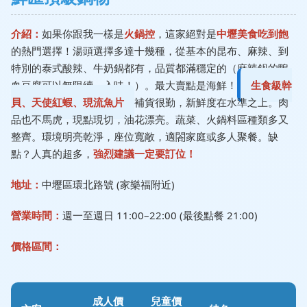
介紹：
如果你跟我一樣是
火鍋控
，這家絕對是
中壢美食吃到飽
的熱門選擇！湯頭選擇多達十幾種，從基本的昆布、麻辣、到
特別的泰式酸辣、牛奶鍋都有，品質都滿穩定的（麻辣鍋的鴨
血豆腐可以無限續，入味！）。最大賣點是海鮮！
生食級幹
貝、天使紅蝦、現流魚片
補貨很勤，新鮮度在水準之上。肉
品也不馬虎，現點現切，油花漂亮。蔬菜、火鍋料區種類多又
整齊。環境明亮乾淨，座位寬敞，適閤家庭或多人聚餐。缺
點？人真的超多，
強烈建議一定要訂位！
地址：
中壢區環北路號 (家樂福附近)
營業時間：
週一至週日 11:00–22:00 (最後點餐 21:00)
價格區間：
成人價
兒童價