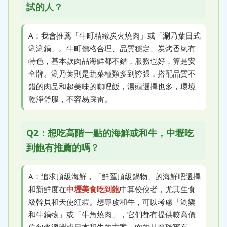
試的人？
A：我會推薦「牛町精緻炭火燒肉」或「涮乃葉日式
涮涮鍋」。牛町價格合理、品質穩定、炭烤香氣有
特色，基本款肉品海鮮都不錯，服務也好，算是安
全牌。涮乃葉則是蔬菜種類多到誇張，搭配品質不
錯的肉品和超美味的咖哩飯，湯頭選擇也多，環境
乾淨舒服，不容易踩雷。
Q2：想吃高階一點的海鮮或和牛，中壢吃
到飽有推薦的嗎？
A：追求頂級海鮮，「鮮匯頂級鍋物」的海鮮吧選擇
和新鮮度在
中壢美食吃到飽
中算佼佼者，尤其生食
級幹貝和天使紅蝦。想專攻和牛，可以考慮「涮樂
和牛鍋物」或「牛角燒肉」，它們都有提供較高價
位包含澳洲或日本和牛的方案，肉的品質確實有