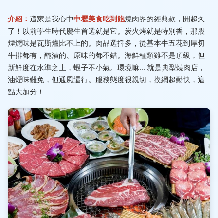
介紹：
這家是我心中
中壢美食吃到飽
燒肉界的經典款，開超久
了！以前學生時代慶生首選就是它。炭火烤就是特別香，那股
煙燻味是瓦斯爐比不上的。肉品選擇多，從基本牛五花到厚切
牛排都有，醃漬的、原味的都不錯。海鮮種類雖不是頂級，但
新鮮度在水準之上，蝦子不小氣。環境嘛... 就是典型燒肉店，
油煙味難免，但通風還行。服務態度很親切，換網超勤快，這
點大加分！