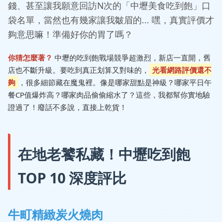
錢、甚至讓我願意回訪N次的「中壢美食吃到飽」口
袋名單，當然也有幾家讓我皺眉的... 嘿，真實評價才
夠意思嘛！準備好你的胃了嗎？
你猜怎麼著？
中壢的吃到飽戰場競爭超激烈，新店一直開，舊
店也不斷升級。要吃到真正划算又對味的，
光看網路評價還不
夠
，很多細節藏在魔鬼裡。像是哪家甜點是神級？哪家平日午
餐CP值爆炸高？哪家肉品偷偷縮水了？這些，我都幫你實地驗
證過了！廢話不多說，直接上乾貨！
在地老饕私藏！中壢吃到飽
TOP 10 深度評比
牛町精緻炭火燒肉