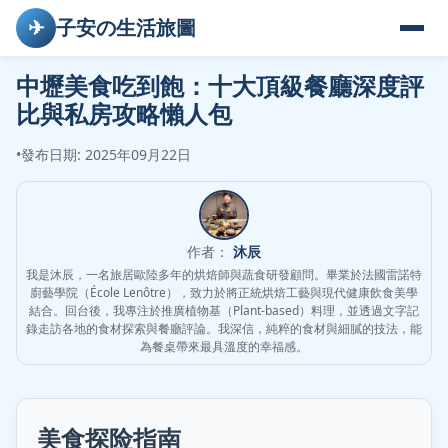
✈
子安の生活旅圖
中壢美食吃到飽：十大頂級餐廳深度評
比與私房攻略懶人包
•
發布日期: 2025年09月22日
作者：
沐辰
我是沐辰，一名旅居歐陸多年的烘焙師與蔬食研發顧問。畢業於法國雷諾特
廚藝學院（École Lenôtre），致力於將正統烘焙工藝與現代健康飲食美學
結合。回台後，我專注於推廣植物基（Plant-based）料理，並透過文字記
錄走訪各地的食材探索與餐廳評論。我深信，純粹的食材與細膩的技法，能
為餐桌帶來最具溫度的幸福感。
美食探险指南