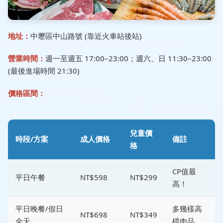
地址：
中壢區中山路號 (靠近火車站後站)
營業時間：
週一至週五 17:00–23:00；週六、日 11:30–23:00
(最後進場時間 21:30)
價格區間：
兒童價
時段/方案
成人價格
備註
格
CP值最
平日午餐
NT$598
NT$299
高！
平日晚餐/假日
多幾樣高
NT$698
NT$349
全天
檔肉品