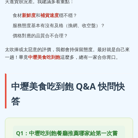
天進貨狀況差。我建議多看重點：
食材
新鮮度
和
補貨速度
穩不穩？
服務態度基本有沒有及格（換網、收空盤）？
價格對應的品質合不合理？
太吹捧或太惡意的評價，我都會持保留態度。最好就是自己來
一趟！畢竟
中壢美食吃到飽
這麼多，總有一家合你胃口。
中壢美食吃到飽 Q&A 快問快
答
Q1：中壢吃到飽餐廳推薦哪家給第一次嘗