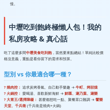
慢。
中壢吃到飽終極懶人包！我的
私房攻略 & 真心話
吃了這麼多間
中壢美食吃到飽
，當然要來點總結！單純比較價
格沒意義，重點是看你當下的需求和預算。
型別 vs 你最適合哪一種？
? 燒肉控：
追求炭烤香氣、自己動手樂趣 →
牛町、烤狀猿
? 火鍋控：
愛喝湯、喜歡新鮮海鮮 →
鮮匯、涮乃葉、涮樂
?️ 大胃王/選擇障礙：
甚麼都想吃一點、聚餐眾口難調 →
饗樂
天堂、千兵衛
(千兵衛是燒肉+火鍋)