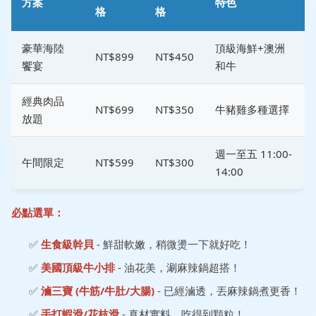
方案
特色
格
格
豪華海陸
頂級海鮮+澳洲
NT$899
NT$450
饗宴
和牛
經典肉品
NT$699
NT$350
牛豬雞多種選擇
放題
週一至五 11:00-
午間限定
NT$599
NT$300
14:00
必點選單：
✅
生食級幹貝
- 鮮甜軟嫩，稍微燙一下就好吃！
✅
美國頂級牛小排
- 油花美，涮麻辣鍋超搭！
✅
滷三寶 (牛筋/牛肚/大腸)
- 已經滷透，丟麻辣鍋煮更香！
✅
手打蝦滑/花枝滑
- 真材實料，吃得到顆粒！