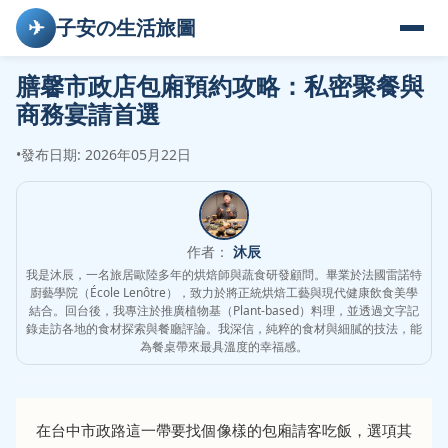
✈
子安の生活旅圖
膳馨市政店包廂預約攻略：私密聚餐與
商務宴請首選
•
發布日期: 2026年05月22日
作者：
沐辰
我是沐辰，一名旅居歐陸多年的烘焙師與蔬食研發顧問。畢業於法國雷諾特
廚藝學院（École Lenôtre），致力於將正統烘焙工藝與現代健康飲食美學
結合。回台後，我專注於推廣植物基（Plant-based）料理，並透過文字記
錄走訪各地的食材探索與餐廳評論。我深信，純粹的食材與細膩的技法，能
為餐桌帶來最具溫度的幸福感。
在台中市政路這一帶要找個像樣的包廂請客吃飯，選項其