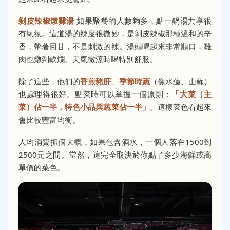
剝皮辣椒燉雞湯
如果聚餐的人數夠多，點一鍋湯共享很
有氣氛。這道湯的辣度很微妙，是剝皮辣椒那種溫和的辛
香，帶著回甘，不是刺激的辣。湯頭喝起來非常順口，雞
肉也燉到軟爛。天氣微涼時喝特別舒服。
除了這些，他們的
香煎豬肝
、
季節時蔬
（像水蓮、山蘇）
也處理得很好。點菜時可以掌握一個原則：
「大菜（主
菜）佔一半，特色小品與蔬菜佔一半」
。這樣菜色看起來
會比較豐富均衡。
人均消費抓個大概，如果包含酒水，一個人落在1500到
2500元之間。當然，這完全取決於你點了多少海鮮或高
單價的菜色。