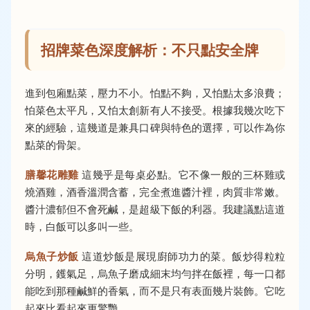
招牌菜色深度解析：不只點安全牌
進到包廂點菜，壓力不小。怕點不夠，又怕點太多浪費；
怕菜色太平凡，又怕太創新有人不接受。根據我幾次吃下
來的經驗，這幾道是兼具口碑與特色的選擇，可以作為你
點菜的骨架。
膳馨花雕雞
這幾乎是每桌必點。它不像一般的三杯雞或
燒酒雞，酒香溫潤含蓄，完全煮進醬汁裡，肉質非常嫩。
醬汁濃郁但不會死鹹，是超級下飯的利器。我建議點這道
時，白飯可以多叫一些。
烏魚子炒飯
這道炒飯是展現廚師功力的菜。飯炒得粒粒
分明，鑊氣足，烏魚子磨成細末均勻拌在飯裡，每一口都
能吃到那種鹹鮮的香氣，而不是只有表面幾片裝飾。它吃
起來比看起來更驚艷。