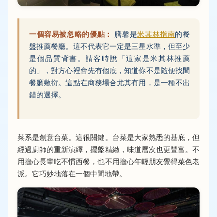
一個容易被忽略的優點：
膳馨是
米其林指南
的餐
盤推薦餐廳。這不代表它一定是三星水準，但至少
是個品質背書。請客時說「這家是米其林推薦
的」，對方心裡會先有個底，知道你不是隨便找間
餐廳敷衍。這點在商務場合尤其有用，是一種不出
錯的選擇。
菜系是創意台菜。這很關鍵。台菜是大家熟悉的基底，但
經過廚師的重新演繹，擺盤精緻，味道層次也更豐富。不
用擔心長輩吃不慣西餐，也不用擔心年輕朋友覺得菜色老
派。它巧妙地落在一個中間地帶。