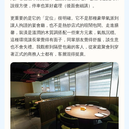
說很方便，停車也算好處理（後面會細講）。
更重要的是它的「定位」很明確。它不是那種豪華氣派到
讓人拘謹的宴會廳，也不是熱炒店式的喧鬧包間。走進膳
馨，裝潢是溫潤的木質調搭配一些東方元素，氣氛沉穩。
這種環境讓長輩覺得有面子，同輩朋友覺得舒服，談生意
也不會失禮。我觀察到隔壁包廂的客人，從家庭聚會到穿
著正式的商務人士都有，客層混得挺廣。