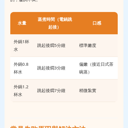
蒸煮時間（電鍋跳
水量
口感
起後）
外鍋1杯
跳起後燜5分鐘
標準嫩度
水
外鍋0.8
偏嫩（接近日式茶
跳起後燜3分鐘
杯水
碗蒸）
外鍋1.2
跳起後燜7分鐘
稍微紮實
杯水