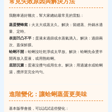
常見失敗原因與解決方法
我翻車過好幾次，幫大家總結最常見的雷點：
蒸蛋變蜂窩：
火太大或蒸太久。解決：留縫蒸、外鍋水適
量、定時。
表面凹凸不平：
蛋液未過篩或水蒸氣滴入。解決：過篩兩
次、蓋保鮮膜。
蛤蜊不開：
蛤蜊沒吐乾淨或太早放。解決：蛤蜊先汆燙半
開再放入蛋液，或用熟蛤蜊。
底部沉澱：
蛋液沒攪勻或用生水。解決：用過濾水或蛤蜊
湯，攪拌至完全均勻。
進階變化：讓蛤蜊蒸蛋更美味
基本版學會後，可以試試這些變化：