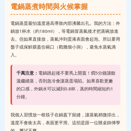
電鍋蒸煮時間與火候掌握
電鍋蒸蛋最怕溫度過高導致內部沸騰出孔。我的方法：外
鍋放1杯水（約180ml），等電鍋冒蒸氣後才把蒸碗放進
去。但如果直接放，蒸氣沖到蛋液表面會起泡。所以要用
盤子或保鮮膜蓋住碗口（戳幾個小洞），避免水蒸氣滴
入。
千萬注意：
電鍋跳起後不要馬上開蓋！燜5分鐘讓餘
溫繼續蒸，否則急冷會讓蒸蛋塌陷。如果喜歡更嫩
的口感，外鍋水可以減到0.8杯，蒸的時間縮短約1
分鐘。
我個人習慣放一根筷子在鍋蓋下留縫，讓蒸氣稍微排出，
溫度不會衝太高，表面更平滑。這招是跟一位辦桌師傅學
的，屢試不爽。