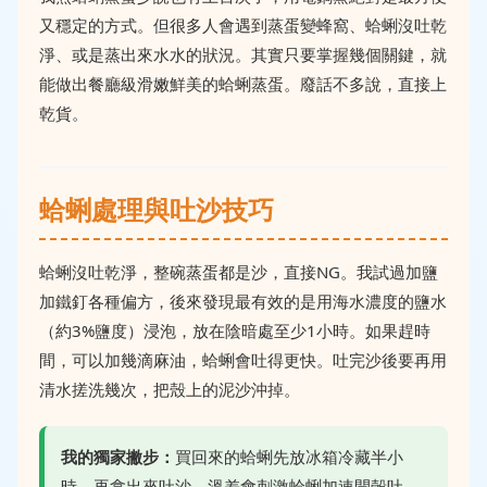
又穩定的方式。但很多人會遇到蒸蛋變蜂窩、蛤蜊沒吐乾
淨、或是蒸出來水水的狀況。其實只要掌握幾個關鍵，就
能做出餐廳級滑嫩鮮美的蛤蜊蒸蛋。廢話不多說，直接上
乾貨。
蛤蜊處理與吐沙技巧
蛤蜊沒吐乾淨，整碗蒸蛋都是沙，直接NG。我試過加鹽
加鐵釘各種偏方，後來發現最有效的是用海水濃度的鹽水
（約3%鹽度）浸泡，放在陰暗處至少1小時。如果趕時
間，可以加幾滴麻油，蛤蜊會吐得更快。吐完沙後要再用
清水搓洗幾次，把殼上的泥沙沖掉。
我的獨家撇步：
買回來的蛤蜊先放冰箱冷藏半小
時，再拿出來吐沙，溫差會刺激蛤蜊加速開殼吐