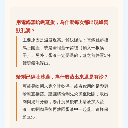
用電鍋蒸蛤蜊蒸蛋，為什麼每次都出現蜂窩
狀孔洞？
主要原因是溫度過高。解決辦法：電鍋跳起後
馬上開蓋，或是全程蓋子留縫（插入一根筷
子）。另外，蛋液一定要過篩，蒸之前靜置5分
鐘讓氣泡浮出。
蛤蜊已經吐沙過，為什麼蒸出來還是有沙？
可能是蛤蜊未完全吐乾淨，或者你用的是帶殼
蛤蜊直接蒸。建議將蛤蜊先汆燙至微開，取出
肉與湯汁分離，湯汁沉澱後取上清液加入蛋
液，蛤蜊肉最後再放回蛋液中一起蒸。這樣保
證無沙。