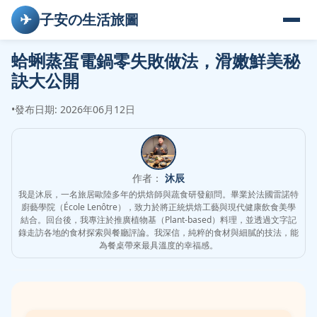
✈
子安の生活旅圖
蛤蜊蒸蛋電鍋零失敗做法，滑嫩鮮美秘
訣大公開
•
發布日期: 2026年06月12日
作者：
沐辰
我是沐辰，一名旅居歐陸多年的烘焙師與蔬食研發顧問。畢業於法國雷諾特
廚藝學院（École Lenôtre），致力於將正統烘焙工藝與現代健康飲食美學
結合。回台後，我專注於推廣植物基（Plant-based）料理，並透過文字記
錄走訪各地的食材探索與餐廳評論。我深信，純粹的食材與細膩的技法，能
為餐桌帶來最具溫度的幸福感。