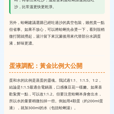
沙，比常溫更快更乾淨。
另外，蛤蜊建議選購已經吐過沙的真空包裝，雖然貴一點
但省事。如果不放心，可以將蛤蜊先汆燙一下，看到殼稍
微打開就撈起，湯汁留下來沉澱後用來代替部分水調蛋
液，鮮味更濃。
蛋液調配：黃金比例大公開
蛋和水的比例是蒸蛋的靈魂。我試過1:1、1:1.5、1:2，
結論是1:1.5最適合電鍋蒸，口感像豆花一樣嫩。如果喜
歡紮實一點，可以改1:1.2。但要注意蛤蜊本身會出水，
所以水的量要稍微扣掉一些。例如用4顆蛋（約200ml蛋
液），就加300ml的水（包括蛤蜊湯）。