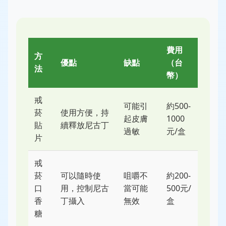
費用
方
優點
缺點
（台
法
幣）
戒
可能引
約500-
菸
使用方便，持
起皮膚
1000
貼
續釋放尼古丁
過敏
元/盒
片
戒
菸
可以隨時使
咀嚼不
約200-
口
用，控制尼古
當可能
500元/
香
丁攝入
無效
盒
糖