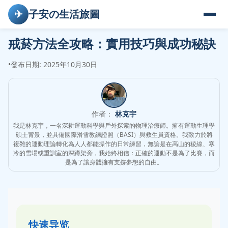
✈
子安の生活旅圖
戒菸方法全攻略：實用技巧與成功秘訣
•
發布日期: 2025年10月30日
作者：
林克宇
我是林克宇，一名深耕運動科學與戶外探索的物理治療師。擁有運動生理學
碩士背景，並具備國際滑雪教練證照（BASI）與救生員資格。我致力於將
複雜的運動理論轉化為人人都能操作的日常練習，無論是在高山的稜線、寒
冷的雪場或重訓室的深蹲架旁，我始終相信：正確的運動不是為了比賽，而
是為了讓身體擁有支撐夢想的自由。
快速导览