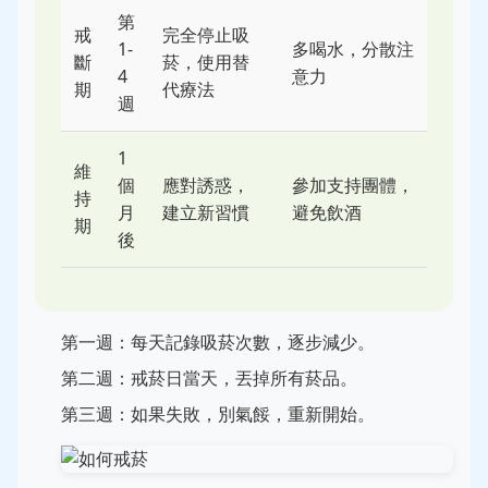
第
戒
完全停止吸
1-
多喝水，分散注
斷
菸，使用替
4
意力
期
代療法
週
1
維
個
應對誘惑，
參加支持團體，
持
月
建立新習慣
避免飲酒
期
後
第一週：每天記錄吸菸次數，逐步減少。
第二週：戒菸日當天，丟掉所有菸品。
第三週：如果失敗，別氣餒，重新開始。