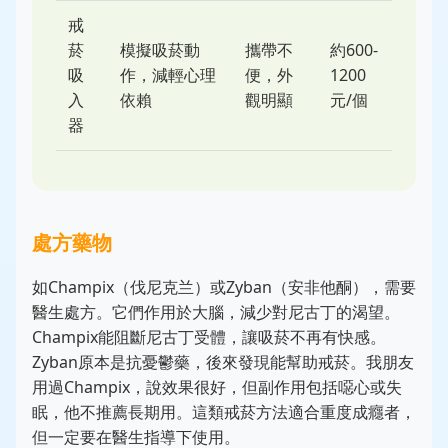
戒
菸
模擬吸菸動
攜帶不
約600-
吸
作，減輕心理
便，外
1200
入
依賴
觀明顯
元/個
器
處方藥物
如Champix（伐尼克兰）或Zyban（安非他酮），需要
醫生處方。它們作用於大腦，減少對尼古丁的渴望。
Champix能阻斷尼古丁受體，讓吸菸不再有快感。
Zyban原本是抗憂鬱藥，後來發現能幫助戒菸。我朋友
用過Champix，說效果很好，但副作用包括噁心或失
眠，他不推薦長期用。這類戒菸方法適合重度成癮者，
但一定要在醫生指導下使用。