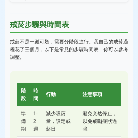
戒菸步驟與時間表
戒菸不是一蹴可幾，需要分階段進行。我自己的戒菸過
程花了三個月，以下是常見的步驟時間表，你可以參考
調整。
階
時
行動
注意事項
段
間
準
1-
減少吸菸
避免突然停止，
備
2
量，設定戒
以免戒斷症狀過
期
週
菸日
強