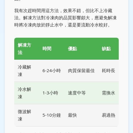
我有次趕時間用這方法，效果不錯，但比不上冷藏
法。解凍方法對冷凍肉的品質影響頗大，應避免解凍
時將冷凍肉放於靜止水中，還是要流動冷水較好。
解凍方
時間
優點
缺點
法
冷藏解
6-24小時
肉質保留最佳
耗時長
凍
冷水解
1-3小時
速度中等
需換水
凍
微波解
5-10分鐘
最快
易過熱
凍