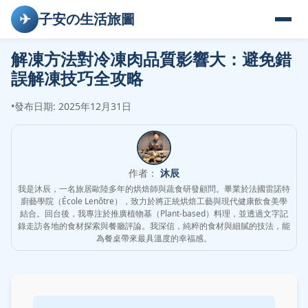
✈
子安の生活旅圖
解凍方法對冷凍肉品質影響大：避免錯
誤解凍技巧全攻略
•
發布日期: 2025年12月31日
作者：
沐辰
我是沐辰，一名旅居歐陸多年的烘焙師與蔬食研發顧問。畢業於法國雷諾特
廚藝學院（École Lenôtre），致力於將正統烘焙工藝與現代健康飲食美學
結合。回台後，我專注於推廣植物基（Plant-based）料理，並透過文字記
錄走訪各地的食材探索與餐廳評論。我深信，純粹的食材與細膩的技法，能
為餐桌帶來最具溫度的幸福感。