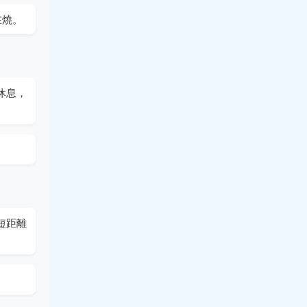
在燒。
休息，
短距離