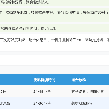
做高抬腿和深蹲，讓身體熱起來。
一次動到多肌群，後燃效果更好。做4到5個循環，每個動作30秒
卻幫助身體過渡到恢復期，穩定代謝。
三次高强度訓練，配合休息日，一個月體脂降了3%。關鍵是持續，
後燃持續時間
適合族群
95%
24-48小時
有基礎者，時間少者
間休息短
24-36小時
想增肌減脂者