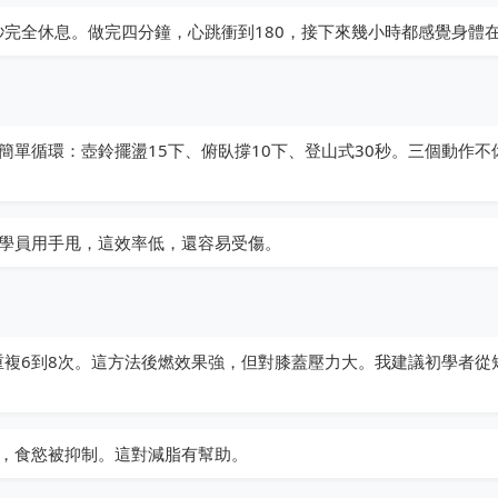
秒完全休息。做完四分鐘，心跳衝到180，接下來幾小時都感覺身體
單循環：壺鈴擺盪15下、俯臥撐10下、登山式30秒。三個動作不
學員用手甩，這效率低，還容易受傷。
重複6到8次。這方法後燃效果強，但對膝蓋壓力大。我建議初學者從
，食慾被抑制。這對減脂有幫助。