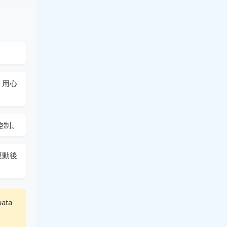
：用心
控制。
運動後
ta