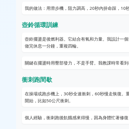
我的做法：用滑步機，阻力調高，20秒內拚命踩，10
壺鈴循環訓練
壺鈴擺盪是後燃利器。它結合有氧和力量。我設計一個簡
做完休息一分鐘，重複四輪。
關鍵在擺盪時用臀部發力，不是手臂。我教課時常看到
衝刺跑間歇
在操場或跑步機上，30秒全速衝刺，60秒慢走恢復。
開始，比如50公尺衝刺。
個人經驗，衝刺跑後飢餓感來得慢，因為身體忙著修復