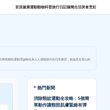
首頁
健康運動
動物科普
旅行日記
極簡生活
美食烹飪
力於將複雜的運動理論轉化為人人都能操作的日常練習，無論是在高山的
* 熱門新聞
消除頸紋運動全攻略：5個簡
單動作讓頸部肌膚緊緻有彈