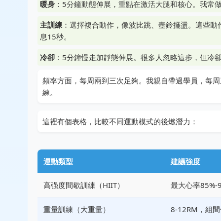
暖身
：5分鐘動態伸展，重點在激活大腿和核心。我常
主訓練
：選擇複合動作，像波比跳、壺鈴擺盪。這些動作
息15秒。
冷卻
：5分鐘慢走加靜態伸展。很多人忽略這步，但冷
頻率方面，每周兩到三次足夠。我親自帶過學員，每周
練。
這裡有個表格，比較不同運動模式的後燃潛力：
運動類型
建議強度
高强度間歇訓練（HIIT）
最大心率85%-
重量訓練（大重量）
8-12RM，組