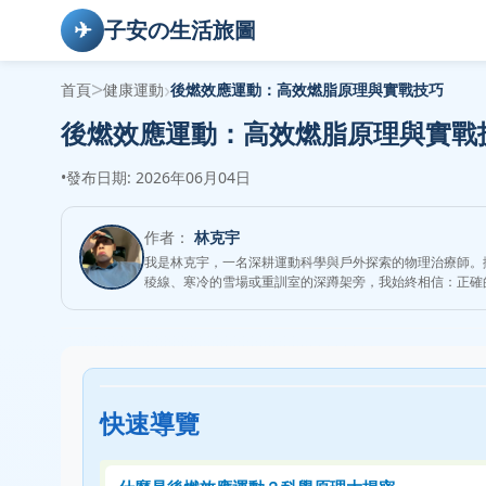
✈
子安の生活旅圖
>
›
首頁
健康運動
後燃效應運動：高效燃脂原理與實戰技巧
後燃效應運動：高效燃脂原理與實戰
•
發布日期: 2026年06月04日
作者：
林克宇
我是林克宇，一名深耕運動科學與戶外探索的物理治療師。
稜線、寒冷的雪場或重訓室的深蹲架旁，我始終相信：正確
快速導覽