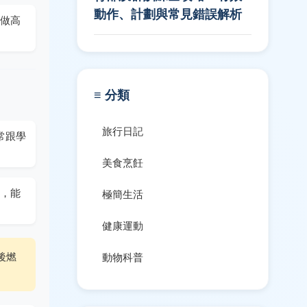
動作、計劃與常見錯誤解析
做高
≡ 分類
旅行日記
常跟學
美食烹飪
，能
極簡生活
健康運動
後燃
動物科普