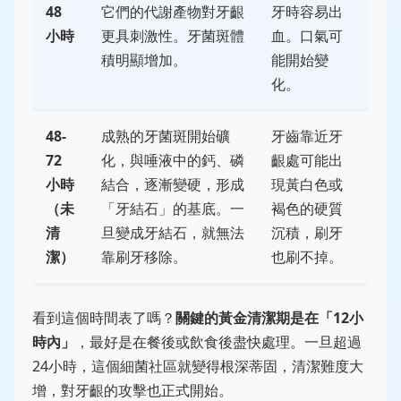
48
它們的代謝產物對牙齦
牙時容易出
小時
更具刺激性。牙菌斑體
血。口氣可
積明顯增加。
能開始變
化。
48-
成熟的牙菌斑開始礦
牙齒靠近牙
72
化，與唾液中的鈣、磷
齦處可能出
小時
結合，逐漸變硬，形成
現黃白色或
（未
「牙結石」的基底。一
褐色的硬質
清
旦變成牙結石，就無法
沉積，刷牙
潔）
靠刷牙移除。
也刷不掉。
看到這個時間表了嗎？
關鍵的黃金清潔期是在「12小
時內」
，最好是在餐後或飲食後盡快處理。一旦超過
24小時，這個細菌社區就變得根深蒂固，清潔難度大
增，對牙齦的攻擊也正式開始。