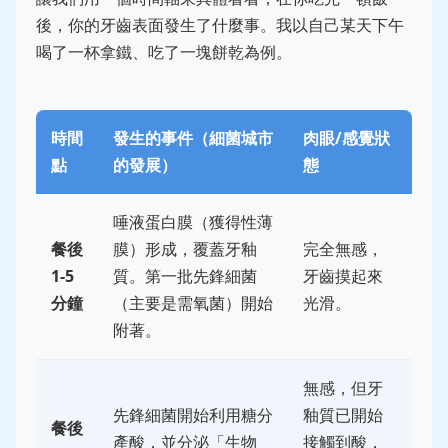
後，你的牙齒表面發生了什麼事。我以自己某天下午
喝了一杯拿鐵、吃了一塊餅乾為例。
時間
發生的事件（細菌城市
肉眼/感覺狀
點
的發展）
態
唾液蛋白膜（獲得性薄
餐後
膜）形成，覆蓋牙釉
完全無感，
1-5
質。第一批先鋒細菌
牙齒摸起來
分鐘
（主要是需氧菌）開始
光滑。
附著。
無感，但牙
先鋒細菌開始利用糖分
釉質已開始
餐後
產酸，並分泌「生物
接觸到酸，