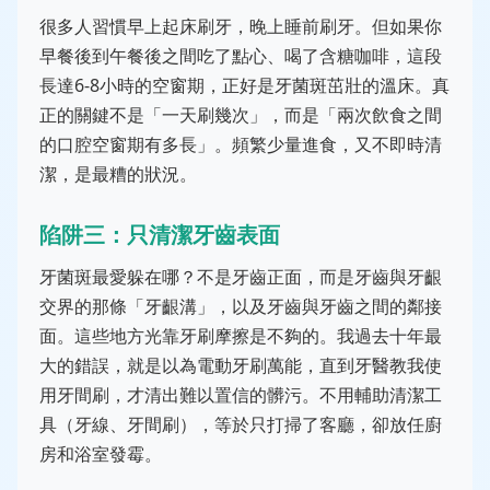
很多人習慣早上起床刷牙，晚上睡前刷牙。但如果你
早餐後到午餐後之間吃了點心、喝了含糖咖啡，這段
長達6-8小時的空窗期，正好是牙菌斑茁壯的溫床。真
正的關鍵不是「一天刷幾次」，而是「兩次飲食之間
的口腔空窗期有多長」。頻繁少量進食，又不即時清
潔，是最糟的狀況。
陷阱三：只清潔牙齒表面
牙菌斑最愛躲在哪？不是牙齒正面，而是牙齒與牙齦
交界的那條「牙齦溝」，以及牙齒與牙齒之間的鄰接
面。這些地方光靠牙刷摩擦是不夠的。我過去十年最
大的錯誤，就是以為電動牙刷萬能，直到牙醫教我使
用牙間刷，才清出難以置信的髒污。不用輔助清潔工
具（牙線、牙間刷），等於只打掃了客廳，卻放任廚
房和浴室發霉。