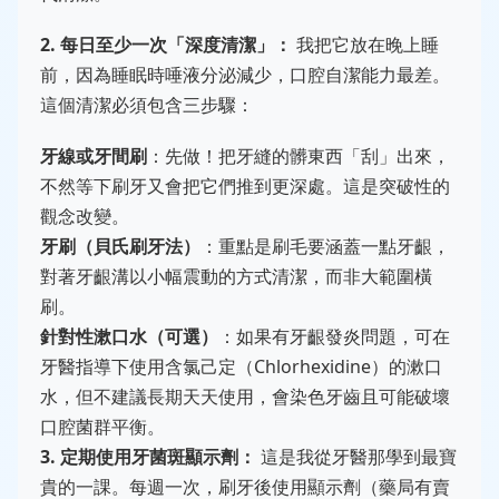
2. 每日至少一次「深度清潔」：
我把它放在晚上睡
前，因為睡眠時唾液分泌減少，口腔自潔能力最差。
這個清潔必須包含三步驟：
牙線或牙間刷
：先做！把牙縫的髒東西「刮」出來，
不然等下刷牙又會把它們推到更深處。這是突破性的
觀念改變。
牙刷（貝氏刷牙法）
：重點是刷毛要涵蓋一點牙齦，
對著牙齦溝以小幅震動的方式清潔，而非大範圍橫
刷。
針對性漱口水（可選）
：如果有牙齦發炎問題，可在
牙醫指導下使用含氯己定（Chlorhexidine）的漱口
水，但不建議長期天天使用，會染色牙齒且可能破壞
口腔菌群平衡。
3. 定期使用牙菌斑顯示劑：
這是我從牙醫那學到最寶
貴的一課。每週一次，刷牙後使用顯示劑（藥局有賣