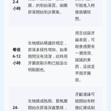
2-4
膜」的初始基質。細菌
可能進入輕
小時
群落開始初步聚集。
微脫礦狀
態。
用舌頭舔牙
齒表面，可
生物膜結構趨於穩定，
能會感覺有
餐後
群落多樣性增加。如果
一層滑滑、
6-12
期間沒有清潔，此時用
膩膩的東
小時
牙菌斑顯示劑已能染出
西，這就是
明顯顏色。
早期牙菌
斑。
牙齦邊緣可
生物膜成熟期。厭氧菌
能開始有輕
24-
開始在群落深處繁殖，
微紅腫或刷