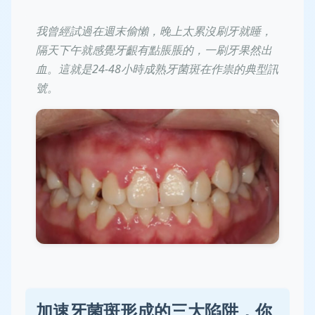
我曾經試過在週末偷懶，晚上太累沒刷牙就睡，
隔天下午就感覺牙齦有點脹脹的，一刷牙果然出
血。這就是24-48小時成熟牙菌斑在作祟的典型訊
號。
加速牙菌斑形成的三大陷阱，你