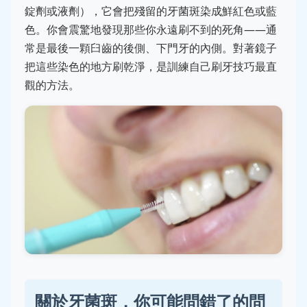
錠劑或液劑），它會把殘留的牙菌斑染成鮮紅色或藍
色。你會震驚地發現那些你永遠刷不到的死角——通
常是最後一顆臼齒的後側、下門牙的內側。對著鏡子
把這些染色的地方刷乾淨，是訓練自己刷牙技巧最直
觀的方法。
關於牙菌斑，你可能問錯了的問