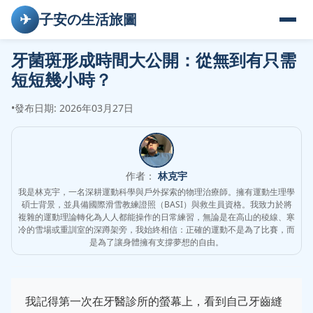
✈
子安の生活旅圖
牙菌斑形成時間大公開：從無到有只需
短短幾小時？
•
發布日期: 2026年03月27日
作者：
林克宇
我是林克宇，一名深耕運動科學與戶外探索的物理治療師。擁有運動生理學
碩士背景，並具備國際滑雪教練證照（BASI）與救生員資格。我致力於將
複雜的運動理論轉化為人人都能操作的日常練習，無論是在高山的稜線、寒
冷的雪場或重訓室的深蹲架旁，我始終相信：正確的運動不是為了比賽，而
是為了讓身體擁有支撐夢想的自由。
我記得第一次在牙醫診所的螢幕上，看到自己牙齒縫