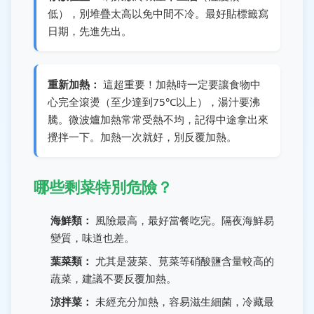
低），別堆疊太高以免中間不冷。最好貼標籤寫
日期，先進先出。
重新加熱：
這超重要！加熱時一定要讓食物中
心完全滾燙（至少達到75°C以上），湯汁要沸
騰。微波爐加熱常常受熱不均，記得中途拿出來
攪拌一下。加熱一次就好，別反覆加熱。
哪些剩菜特別危險？
海鮮類：
風險最高，最好當餐吃完。隔夜海鮮易
變質，味道也差。
葉菜類：
尤其是菠菜、莧菜等硝酸鹽含量較高的
蔬菜，建議不要反覆加熱。
涼拌菜：
未經充分加熱，容易滋生細菌，冷藏最