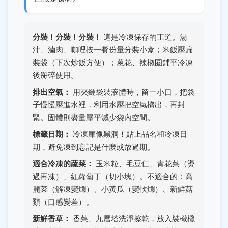
分裝！分裝！分裝！
這是冷凍保存的王道。湯
汁、滷肉、咖哩按一餐份量分裝小盒；米飯壓扁
裝袋（下次炒飯方便）；蔥花、辣椒圈鋪平冷凍
後掰碎使用。
排出空氣：
用夾鏈袋裝液體時，留一小口，把袋
子慢慢壓進水裡，利用水壓把空氣擠出，再封
緊。固體則盡量壓平減少袋內空間。
標籤日期：
冷凍庫像黑洞！貼上品名和冷凍日
期，避免凍到忘記是什麼或放過期。
適合冷凍的蔬菜：
玉米粒、毛豆仁、青花菜（燙
過再凍）、紅蘿蔔丁（切小塊）。不適合的：高
麗菜（解凍變爛）、小黃瓜（變軟爛）、新鮮菇
類（口感變差）。
新鮮香草：
香菜、九層塔洗淨擦乾，放入裝橄欖