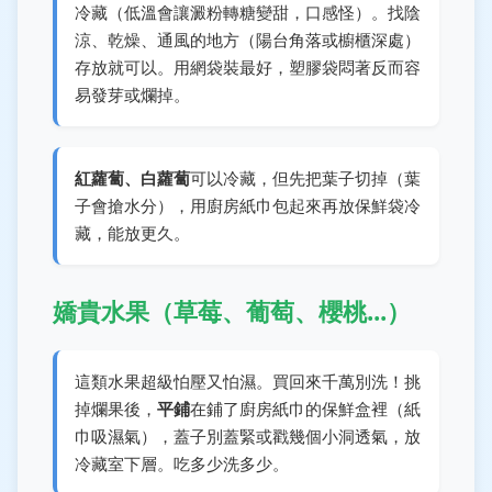
冷藏（低溫會讓澱粉轉糖變甜，口感怪）。找陰
涼、乾燥、通風的地方（陽台角落或櫥櫃深處）
存放就可以。用網袋裝最好，塑膠袋悶著反而容
易發芽或爛掉。
紅蘿蔔、白蘿蔔
可以冷藏，但先把葉子切掉（葉
子會搶水分），用廚房紙巾包起來再放保鮮袋冷
藏，能放更久。
嬌貴水果（草莓、葡萄、櫻桃...）
這類水果超級怕壓又怕濕。買回來千萬別洗！挑
掉爛果後，
平鋪
在鋪了廚房紙巾的保鮮盒裡（紙
巾吸濕氣），蓋子別蓋緊或戳幾個小洞透氣，放
冷藏室下層。吃多少洗多少。