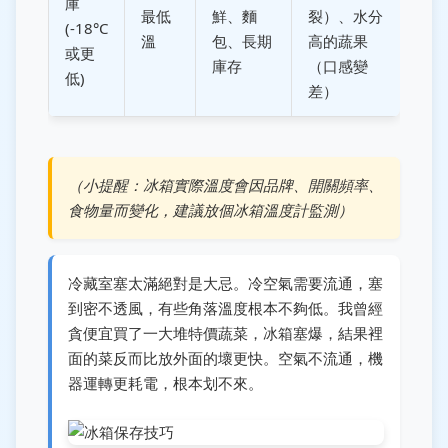
庫
最低
鮮、麵
裂）、水分
(-18°C
溫
包、長期
高的蔬果
或更
庫存
（口感變
低)
差）
（小提醒：冰箱實際溫度會因品牌、開關頻率、
食物量而變化，建議放個冰箱溫度計監測）
冷藏室塞太滿絕對是大忌。冷空氣需要流通，塞
到密不透風，有些角落溫度根本不夠低。我曾經
貪便宜買了一大堆特價蔬菜，冰箱塞爆，結果裡
面的菜反而比放外面的壞更快。空氣不流通，機
器運轉更耗電，根本划不來。