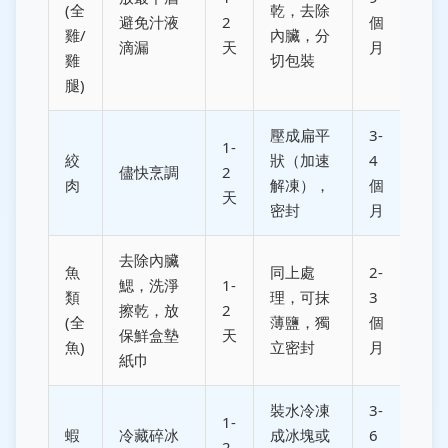
(全
乾，去除
避免汁液
2
個
雞/
內臟，分
滴漏
天
月
雞
切包裝
腿)
壓成扁平
3-
1-
絞
狀（加速
4
儘快烹調
2
肉
解凍），
個
天
密封
月
去除內臟
魚
同上處
2-
鰓，洗淨
1-
類
理，可抹
3
擦乾，放
2
(全
薄鹽，獨
個
保鮮盒墊
天
魚)
立密封
月
紙巾
裝水冷凍
3-
1-
蝦
冷藏碎冰
成冰塊或
6
2