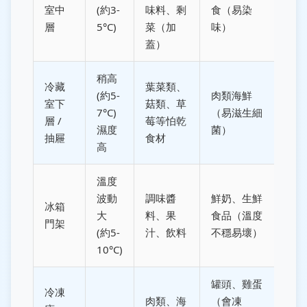
室中
(約3-
味料、剩
食（易染
層
5°C)
菜（加
味）
蓋）
稍高
冷藏
葉菜類、
(約5-
肉類海鮮
室下
菇類、草
7°C)
（易滋生細
層 /
莓等怕乾
濕度
菌）
抽屜
食材
高
溫度
波動
調味醬
鮮奶、生鮮
冰箱
大
料、果
食品（溫度
門架
(約5-
汁、飲料
不穩易壞）
10°C)
罐頭、雞蛋
冷凍
肉類、海
（會凍