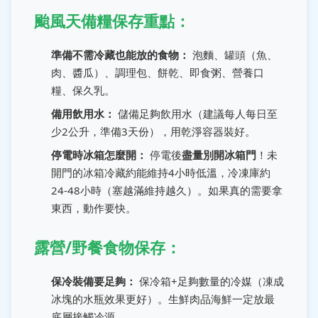
颱風天備糧保存重點：
準備不需冷藏也能放的食物：
泡麵、罐頭（魚、
肉、醬瓜）、調理包、餅乾、即食粥、營養口
糧、保久乳。
備用飲用水：
儲備足夠飲用水（建議每人每日至
少2公升，準備3天份），用乾淨容器裝好。
停電時冰箱怎麼開：
停電後
盡量別開冰箱門
！未
開門的冰箱冷藏約能維持4小時低溫，冷凍庫約
24-48小時（塞越滿維持越久）。如果真的需要拿
東西，動作要快。
露營/野餐食物保存：
保冷裝備要足夠：
保冷箱+足夠數量的冷媒（凍成
冰塊的水瓶效果更好）。生鮮肉品海鮮一定放最
底層接觸冷源。