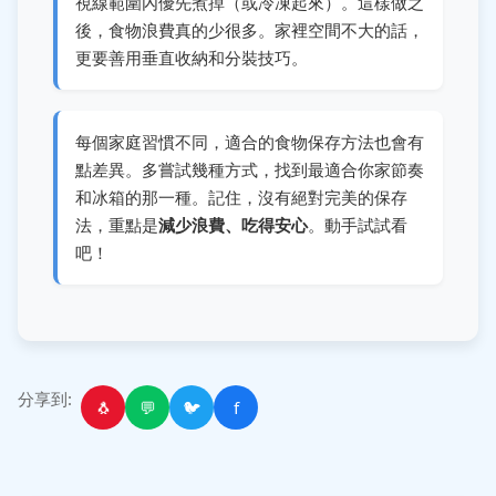
視線範圍內優先煮掉（或冷凍起來）。這樣做之
後，食物浪費真的少很多。家裡空間不大的話，
更要善用垂直收納和分裝技巧。
每個家庭習慣不同，適合的食物保存方法也會有
點差異。多嘗試幾種方式，找到最適合你家節奏
和冰箱的那一種。記住，沒有絕對完美的保存
法，重點是
減少浪費、吃得安心
。動手試試看
吧！
分享到:
🐧
💬
🐦
f