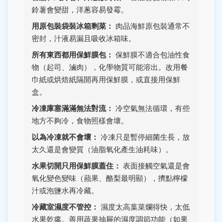
鈴薯會變甜，洋蔥容易發霉。
用原包裝袋裝冰箱剩菜：
肉品海鮮原包裝通常不
密封，汁液易漏且吸收冰箱味。
所有東西都用保鮮膜包：
保鮮膜不適合包油性食
物（起司、滷肉），化學物質可能溶出。改用餐
巾紙或烘焙紙隔開再用保鮮膜，或直接用保鮮
盒。
冷凍庫塞滿滿無法對流：
冷空氣無法循環，有些
地方不夠冷，食物照樣會壞。
以為冷凍就不會壞：
冷凍只是暫停細菌生長，放
太久還是會變質（油脂氧化產生油耗味）。
水果切開只用保鮮膜蓋住：
表面接觸空氣還是會
氧化變色變味（蘋果、酪梨最明顯），擠點檸檬
汁或泡鹽水再冷藏。
冷藏室濕度不管控：
濕度太高葉菜爛得快，太低
水果乾癟。善用蔬果抽屜的濕度調節功能（如果