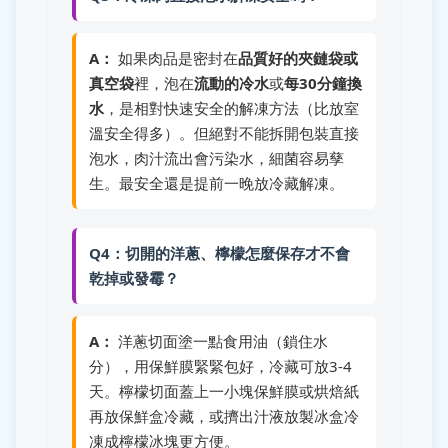
A：
如果肉品是密封在
品質好的夾鏈袋或
真空袋
裡，泡在
流動的冷水
或
每30分鐘換
水
，是相對快速安全的解凍方法（比放室
溫安全得多）。但絕對不能拆開包裝直接
泡水，肉汁流出會污染水，細菌容易孳
生。最安全還是提前一晚放冷藏解凍。
Q4：切開的洋蔥、檸檬怎麼保存才不會
乾掉或發霉？
A：
洋蔥切面塗一點食用油（鎖住水
分），用保鮮膜緊緊包好，冷藏可放3-4
天。檸檬切面蓋上一小塊保鮮膜或烘焙紙
再放保鮮盒冷藏，或擠出汁液放製冰盒冷
凍成檸檬冰塊更方便。