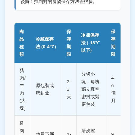
後悔！找到對的食物保存方法差很多。
肉
保
保
冷凍保存
品
冷藏保存
存
存
法 (-18°C
種
法 (0-4°C)
期
期
以下)
類
限
限
豬
分切小
肉/
4-
2-
塊，每塊
牛
原包裝或
6
3
獨立真空
肉
密封盒
個
天
密封或緊
(大
月
密包裝
塊)
雞
肉
清洗擦
放最下層
1-
9