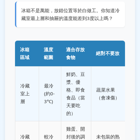
冰箱不是萬能，放錯位置等於白做工。你知道冷
藏室最上層和抽屜的溫度能差到3度以上嗎？
冰箱
溫度
適合存放
絕對不要放
區域
範圍
食物
鮮奶、豆
漿、優
冷藏
最冷
格、即食
蔬菜水果
室上
(約0-
食品（當
（會凍傷）
層
3°C)
天要吃
的）
雞蛋、開
冷藏
較冷
封後的調
未包裝的熟