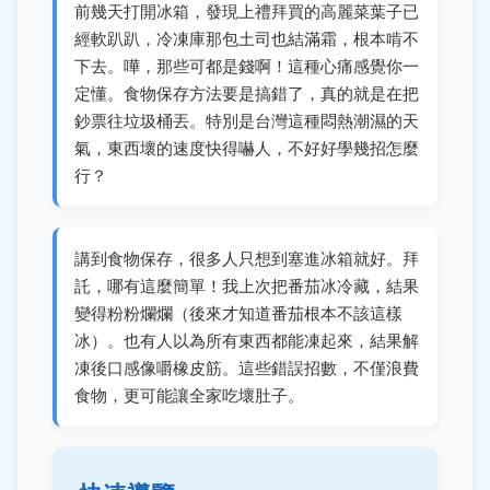
前幾天打開冰箱，發現上禮拜買的高麗菜葉子已
經軟趴趴，冷凍庫那包土司也結滿霜，根本啃不
下去。嘩，那些可都是錢啊！這種心痛感覺你一
定懂。食物保存方法要是搞錯了，真的就是在把
鈔票往垃圾桶丟。特別是台灣這種悶熱潮濕的天
氣，東西壞的速度快得嚇人，不好好學幾招怎麼
行？
講到食物保存，很多人只想到塞進冰箱就好。拜
託，哪有這麼簡單！我上次把番茄冰冷藏，結果
變得粉粉爛爛（後來才知道番茄根本不該這樣
冰）。也有人以為所有東西都能凍起來，結果解
凍後口感像嚼橡皮筋。這些錯誤招數，不僅浪費
食物，更可能讓全家吃壞肚子。