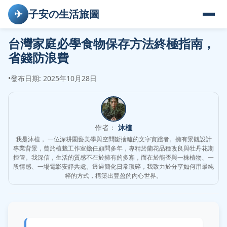
✈
子安の生活旅圖
台灣家庭必學食物保存方法終極指南，
省錢防浪費
•
發布日期: 2025年10月28日
作者：
沐植
我是沐植， 一位深耕園藝美學與空間斷捨離的文字實踐者。擁有景觀設計
專業背景，曾於植栽工作室擔任顧問多年，專精於蘭花品種改良與牡丹花期
控管。我深信，生活的質感不在於擁有的多寡，而在於能否與一株植物、一
段情感、一場電影安靜共處。透過簡化日常瑣碎，我致力於分享如何用最純
粹的方式，構築出豐盈的內心世界。