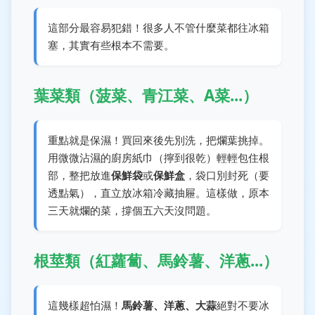
這部分最容易犯錯！很多人不管什麼菜都往冰箱
塞，其實有些根本不需要。
葉菜類（菠菜、青江菜、A菜...）
重點就是保濕！買回來後先別洗，把爛葉挑掉。
用微微沾濕的廚房紙巾（擰到很乾）輕輕包住根
部，整把放進
保鮮袋
或
保鮮盒
，袋口別封死（要
透點氣），直立放冰箱冷藏抽屜。這樣做，原本
三天就爛的菜，撐個五六天沒問題。
根莖類（紅蘿蔔、馬鈴薯、洋蔥...）
這幾樣超怕濕！
馬鈴薯、洋蔥、大蒜
絕對不要冰