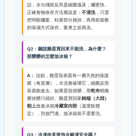
話，水分殘留反而是細菌溫床，爛更快。
正確食物保存方法應該是：
不清洗
，只需
把明顯爛葉、枯黃部分挑掉，再用前面教
的保濕方式保存。要煮之前再洗。
Q2：聽說雞蛋買回來不能洗，為什麼？
那髒髒的怎麼放冰箱？
A：
沒錯，雞蛋殼表面有一層天然的保護
膜（角質層），水洗會破壞它，細菌反而
容易跑進去。如果蛋殼很髒，用
乾布
稍微
擦掉髒污就好。雞蛋買回家
鈍端（大頭）
朝上
放進冰箱
冷藏室內部
（溫度較穩
定），別放門邊。放冰箱前不需要洗。
Q3：冷凍肉直接泡水解凍安全嗎？