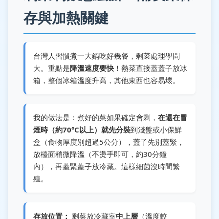
存與加熱關鍵
台灣人習慣煮一大鍋吃好幾餐，剩菜處理學問
大。重點是
降溫速度要快
！熱菜直接蓋蓋子放冰
箱，整個冰箱溫度升高，其他東西也容易壞。
我的做法是：煮好的菜如果確定會剩，
在還在冒
煙時（約70°C以上）就先分裝
到淺盤或小保鮮
盒（食物厚度別超過5公分），蓋子先別蓋緊，
放檯面稍微降溫（不燙手即可，約30分鐘
內），再蓋緊蓋子放冷藏。這樣細菌沒時間繁
殖。
存放位置：
剩菜放冷藏室
中上層
（溫度較