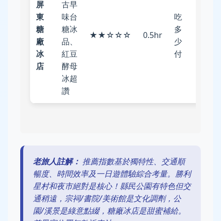
屏
古早
東
味台
吃
公
糖
糖冰
多
★★☆☆☆
0.5hr
車/U-
廠
品、
少
Bike
冰
紅豆
付
店
酵母
冰超
讚
老旅人註解：
推薦指數基於獨特性、交通順
暢度、時間效率及一日遊體驗綜合考量。勝利
星村和夜市絕對是核心！縣民公園有特色但交
通稍遠，宗祠/書院/美術館是文化調劑，公
園/溪景是綠意點綴，糖廠冰店是甜蜜補給。