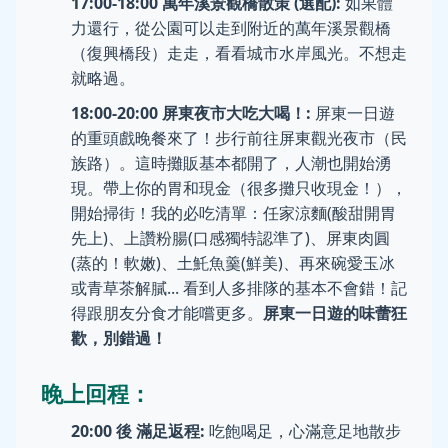
17:00-18:00 萬年溪景觀橋散策 (選配):
如果體
力還行，從公園可以走到附近的萬年溪景觀橋
（復興橋段）走走，看看城市水岸風光。不想走
就略過。
18:00-20:00 屏東夜市大吃大喝！:
屏東一日遊
的重頭戲晚餐來了！步行前往屏東觀光夜市（民
族路）。這時攤販基本都開了，人潮也開始湧
現。帶上你的胃和現金（很多攤只收現金！），
開始掃街！我的必吃清單：任家涼麵(酸甜開胃
先上)、上讚粉腸(口感獨特認準了)、屏東肉圓
(蒸的！軟嫩)、土魠魚羹(鮮美)、再來碗愛玉冰
或青草茶解膩... 看到人多排隊的基本不會錯！記
得跟朋友分食才能嚐更多。
屏東一日遊的味蕾狂
歡，別錯過！
晚上回程：
20:00 後 滿足返程:
吃飽喝足，心滿意足地散步