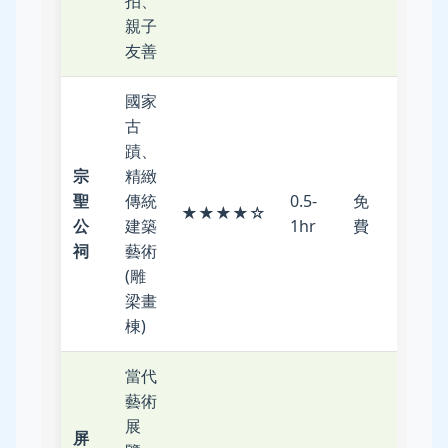
拍、
親子
友善
國家
古
蹟、
宗
精緻
市區
聖
傳統
0.5-
免
步
★★★★☆
公
建築
1hr
費
行/U-
祠
藝術
Bike
(雕
梁畫
棟)
當代
藝術
展
屏