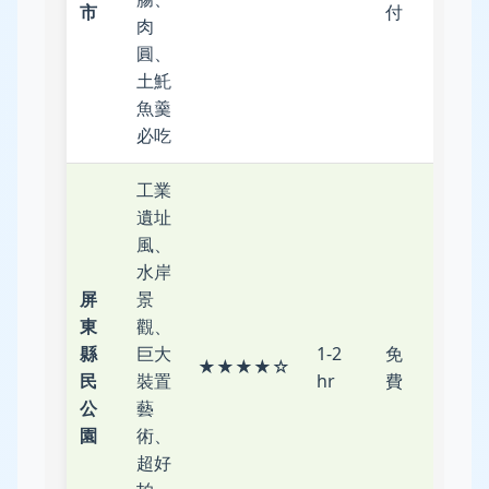
市
付
肉
圓、
土魠
魚羹
必吃
工業
遺址
風、
水岸
屏
景
東
觀、
公
縣
巨大
1-2
免
★★★★☆
車/U-
民
裝置
hr
費
Bike
公
藝
園
術、
超好