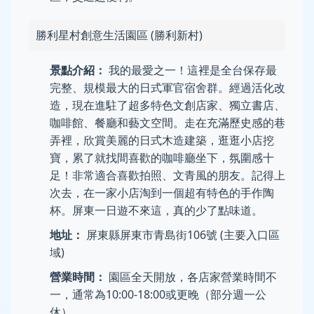
勝利星村創意生活園區 (勝利新村)
景點介紹：
我的最愛之一！這裡是全台保存最
完整、規模最大的日式軍官宿舍群。經過活化改
造，現在進駐了超多特色文創店家、獨立書店、
咖啡館、餐廳和藝文空間。走在充滿歷史感的巷
弄裡，欣賞美麗的日式木造建築，逛逛小店挖
寶，累了就找間喜歡的咖啡廳坐下，氛圍感十
足！非常適合喜歡拍照、文青風的朋友。記得上
次去，在一家小店淘到一個超有特色的手作陶
杯。屏東一日遊不來這，真的少了點味道。
地址：
屏東縣屏東市青島街106號 (主要入口區
域)
營業時間：
園區全天開放，各店家營業時間不
一，通常為10:00-18:00或更晚（部分週一公
休）