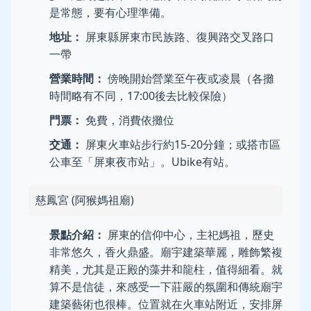
是常態，要有心理準備。
地址：
屏東縣屏東市民族路、復興路交叉路口
一帶
營業時間：
傍晚開始營業至午夜或凌晨（各攤
時間略有不同，17:00後去比較保險）
門票：
免費，消費依攤位
交通：
屏東火車站步行約15-20分鐘；或搭市區
公車至「屏東夜市站」。Ubike有站。
慈鳳宮 (阿猴媽祖廟)
景點介紹：
屏東的信仰中心，主祀媽祖，歷史
非常悠久，香火鼎盛。廟宇建築華麗，雕飾繁複
精美，尤其是正殿的藻井和龍柱，值得細看。就
算不是信徒，來感受一下莊嚴的氛圍和傳統廟宇
建築藝術也很棒。位置就在火車站附近，安排屏