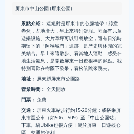
屏東市中山公園 (屏東公園)
景點介紹：
這絕對是屏東市的心臟地帶！綠意
盎然，占地廣大，早上來特別舒服。裡面有兒童
遊樂設施、大片草坪可以野餐放空，還有日治時
期留下的「阿猴城門」遺跡，是歷史與休閒的完
美結合。早上來這散步、看當地人運動，感受在
地生活氣息，是開啟屏東一日遊很棒的起點。我
特別喜歡在樹蔭下發呆，看松鼠跳來跳去。
地址：
屏東縣屏東市公園路
營業時間：
全天開放
門票：
免費
交通：
屏東火車站步行約15-20分鐘；或搭乘屏
東市區公車（如506、509）至「中山公園站」
下車。騎Ubike也很方便！屬於屏東一日遊核心
區，交通超便利。