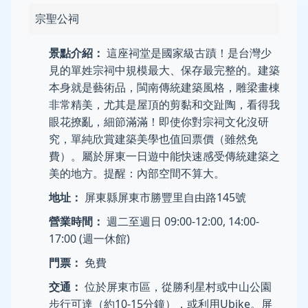
宗聖公祠
景點介紹：
這座祠堂是國家級古蹟！是台灣少
見的單姓宗祠中規模最大、保存最完整的。建築
本身就是藝術品，閩南傳統建築風格，雕梁畫棟
非常精美，尤其是屋頂的剪黏和交趾陶，看得我
眼花撩亂，細節滿滿！即使你對宗祠文化沒研
究，單純欣賞建築美學也值回票價（雖然免
費）。屬於屏東一日遊中能快速感受傳統建築之
美的地方。提醒：內部空間不算大。
地址：
屏東縣屏東市勝豐里自由路145號
營業時間：
週二至週日 09:00-12:00, 14:00-
17:00 (週一休館)
門票：
免費
交通：
位於屏東市區，從勝利星村或中山公園
步行可達（約10-15分鐘），或利用Ubike。屏