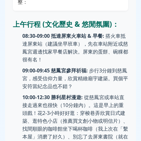
整：
上午行程 (文化歷史 & 悠閒氛圍)：
08:30-09:00 抵達屏東火車站 & 早餐:
搭火車抵
達屏東站（建議坐早班車），先在車站附近或慈
鳳宮週邊找家早餐店解決。屏東的蛋餅、碗粿都
很有名！
09:00-09:45 慈鳳宮參拜祈福:
步行3分鐘到慈鳳
宮，感受信仰力量，欣賞精緻廟宇建築。買個平
安符當紀念品也不錯？
10:00-12:30 勝利星村漫遊:
從慈鳳宮或車站直
接走過來也很快（10分鐘內）。這是早上的重
頭戲！花2-3小時好好逛：穿梭巷弄欣賞日式建
築、逛特色小店（推薦買文創小物或明信片）、
找間順眼的咖啡館坐下喝杯咖啡（我上次在「繫
本屋」消磨了好久）、別忘了去屏東書院（就在