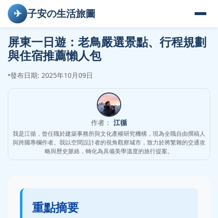
✈
子安の生活旅圖
屏東一日遊：老鳥嚴選景點、行程規劃
與住宿推薦懶人包
•
發布日期: 2025年10月09日
作者：
江循
我是江循，曾任職於建築事務所與文化產權研究機構，現為全職自由撰稿人
與跨國專欄作者。我以空間設計者的視角觀察城市，致力於將繁雜的交通攻
略與歷史脈絡，轉化為具備美學溫度的旅行提案。
重點摘要