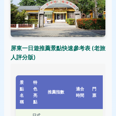
屏東一日遊推薦景點快速參考表 (老旅
人評分版)
景
特
鄰近
點
色
適合
門
推薦指數
交通
名
亮
時間
票
樞紐
稱
點
日式