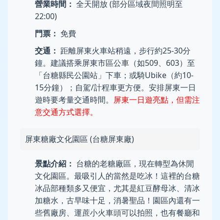
營業時間：
全天開放 (部分區域夜間照明至
22:00)
門票：
免費
交通：
距離屏東火車站稍遠，步行約25-30分
鐘。建議搭乘屏東市區公車（如509、603）至
「台糖縣民公園站」下車；或騎Ubike（約10-
15分鐘）；自駕/計程車更方便。安排屏東一日
遊時要考量交通時間。
屏東一日遊亮點，但需注
意交通方式選擇。
屏東糖廠文化園區 (台糖屏東廠)
景點介紹：
台糖的老糖廠區，現在轉型為休閒
文化園區。最吸引人的當然是吃冰！這裡的台糖
冰品部種類多又便宜，尤其是紅豆酵母冰、清冰
加糖水，古早味十足，消暑聖品！園區內還有一
些舊廠房、運蔗小火車頭可以拍照，也有餐廳和