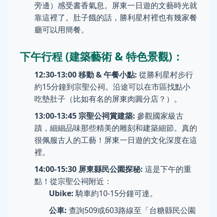
旁邊）感受書香氣息。屏東一日遊的文藝時光就
靠這裡了。肚子餓的話，勝利星村裡也有幾家餐
廳可以用簡餐。
下午行程 (建築藝術 & 特色景觀)：
12:30-13:00 移動 & 午餐小點:
從勝利星村步行
約15分鐘到宗聖公祠。沿途可以在市區找點小
吃墊肚子（比如有名的屏東肉圓分店？）。
13:00-13:45 宗聖公祠賞建築:
參觀國家級古
蹟，細細品味那些精美的雕刻和建築細節。真的
很佩服古人的工藝！屏東一日遊的文化深度在這
裡。
14:00-15:30 屏東縣民公園探秘:
這是下午的重
點！從宗聖公祠附近：
Ubike:
騎車約10-15分鐘可達。
公車:
查詢509或603路線至「台糖縣民公園