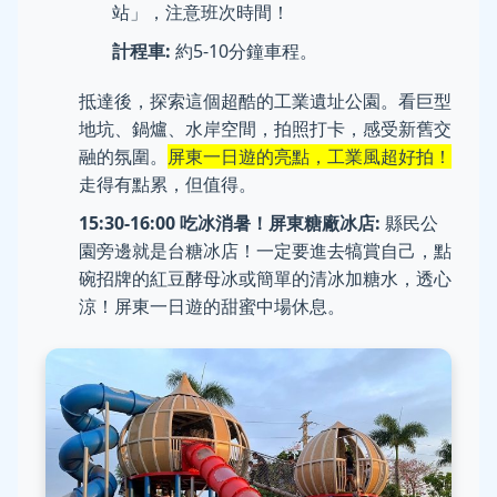
站」，注意班次時間！
計程車:
約5-10分鐘車程。
抵達後，探索這個超酷的工業遺址公園。看巨型
地坑、鍋爐、水岸空間，拍照打卡，感受新舊交
融的氛圍。
屏東一日遊的亮點，工業風超好拍！
走得有點累，但值得。
15:30-16:00 吃冰消暑！屏東糖廠冰店:
縣民公
園旁邊就是台糖冰店！一定要進去犒賞自己，點
碗招牌的紅豆酵母冰或簡單的清冰加糖水，透心
涼！屏東一日遊的甜蜜中場休息。