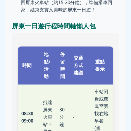
回屏東火車站（約15-20分鐘），準備搭車回
家，結束充實又美味的屏東一日遊！
屏東一日遊行程時間軸懶人包
地
停
交通
點/
留
重點
時間
方式
活
時
提示
建議
動
間
車站附
近或慈
抵達
鳳宮旁
屏東
30
08:30-
找在地
火車
分
-
09:00
早餐
站 +
鐘
(蛋