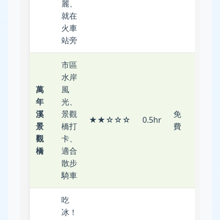
麗、
就在
火車
站旁
市區
水岸
萬
風
年
光、
溪
景觀
免
市區
★★☆☆☆
0.5hr
景
橋打
費
步行
觀
卡、
橋
適合
散步
騎車
吃
冰！