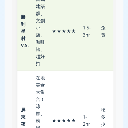
建築
群、
勝
文創
利
屏東
小
1.5-
免
星
★★★★★
火車
店、
3hr
費
村
站
咖啡
V.S.
館、
超好
拍
在地
美食
大集
合！
涼
屏
吃
麵、
步行/
東
1-
多
粉
★★★★★
公車
夜
2hr
少
腸、
可達