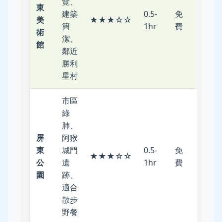
覽、
東
屏東
建築
0.5-
免
美
★★★☆☆
火車
簡
1hr
費
術
站
潔、
館
鄰近
勝利
星村
市區
綠
肺、
屏
阿猴
東
城門
0.5-
免
步行/
★★★☆☆
公
遺
1hr
費
公車
園
跡、
適合
散步
野餐