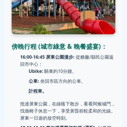
傍晚行程 (城市綠意 & 晚餐盛宴)：
16:00-16:45 屏東公園漫步:
從糖廠/縣民公園返
回市中心：
Ubike:
騎車約10分鐘。
公車:
坐回市區方向的公車。
計程車。
抵達屏東公園，在綠蔭下散步，看看阿猴城門，
找個椅子休息一下，享受黃昏前較柔和的光線。
屏東一日遊的放空時刻。