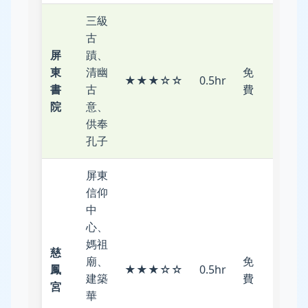
三級
古
屏
蹟、
屏東
東
清幽
免
★★★☆☆
0.5hr
火車
書
古
費
站
院
意、
供奉
孔子
屏東
信仰
中
心、
媽祖
慈
屏東
廟、
免
鳳
★★★☆☆
0.5hr
火車
建築
費
宮
站
華