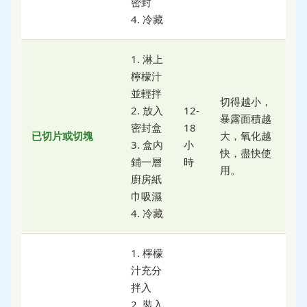
密封
4. 冷藏
1. 淋上
檸檬汁
並輕拌
切得越小，
2. 放入
12-
暴露面積越
密封盒
18
已切片或切塊
大，氧化越
3. 盒內
小
快，盡快使
鋪一層
時
用。
廚房紙
巾吸濕
4. 冷藏
1. 檸檬
汁充分
拌入
2. 裝入