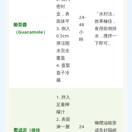
密封
盒，表
「水封法」
24-
面抹平
效果極佳，
酪梨醬
48
3. 倒入
食用前倒掉
（Guacamole）
小
0.5cm
水，攪拌一
時
厚涼開
下即可。
水完全
覆蓋
4. 蓋緊
蓋子冷
藏
1. 拌入
足量檸
檬汁
2. 表面
橄欖油能形
淋一層
24
壓成泥（做抹
成良好隔絕