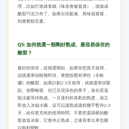
理，比如打進綠拿鐵（味道會被蓋過），或做成
酪梨巧克力布丁。如果出現黏液、異味或發霉，
則應整顆丟棄。
Q5: 如何挑選一顆剛好熟成、最容易保存的
酪梨？
最好的保存，從挑選開始。如果你想當天就用，
請挑選蒂頭輕撥即掉、果體按壓有彈性（非軟
爛）的酪梨。如果計劃2-3天後用，就挑選蒂頭緊
貼、按壓略硬、但已呈現深色的果子，放在室溫
陰涼處等待熟成。一旦達到你喜歡的熟度，就立
即放入冰箱冷藏，這可以讓熟成過程幾乎暫停2-3
天，給你更充裕的使用時間。不要把還很硬的酪
梨放進冰箱，它會停止熟成，之後再拿出來也難
以順利變軟。