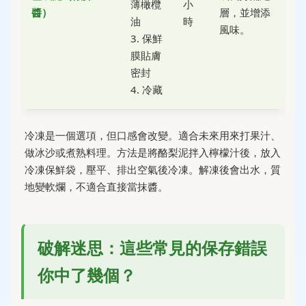
薄橄欖
小
醬）
層，並增添
油
時
風味。
3. 保鮮
膜貼膚
密封
4. 冷藏
冷凍是一個選項，但口感會改變。適合未來用來打果汁、
做冰沙或煮熟料理。方法是將酪梨泥拌入檸檬汁後，放入
冷凍保鮮袋，壓平、排出空氣後冷凍。解凍後會出水，質
地變軟爛，不適合直接當抹醬。
破解迷思：這些常見的保存錯誤
你中了幾個？