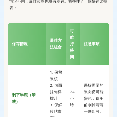
情況不同，最佳策略也略有差異。我整理了一個快速比較
表：
可
維
最佳方
保存情境
持
注意事項
法組合
時
間
1. 保留
果核
2. 切面
果核周圍的
抹勻檸
24
果肉仍可能
剩下半顆（帶
檬汁
小
變色，食用
核）
3. 保鮮
時
前削掉薄薄
膜貼膚
一層即可。