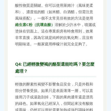
酸性物質是關鍵。你可以使用萊姆汁（風味更柔
和）、濃度低的醋（如米醋、白酒醋，但需注意
風味搭配）。一個不太常見但有效的方法是使用
維生素C粉（抗壞血酸）
溶解於少許水中，噴灑或
塗抹在切面上。這在專業廚房有時會用到，效果
非常直接，因為它就是純粹的抗氧化劑，且沒有
明顯味道。一般家庭用檸檬汁就完全足夠了。
Q4: 已經輕微變褐的酪梨還能吃嗎？要怎麼
處理？
輕微的酵素性褐變不影響食品安全，只是外觀和
部分營養受損。如果只是表面薄薄一層，可以直
接用刀子或湯匙刮掉，下面的果肉通常還是漂亮
的綠色。如果氧化已經深入，但聞起來沒有酸敗
或異味，仍然可以用於需要加熱或強烈調味的料