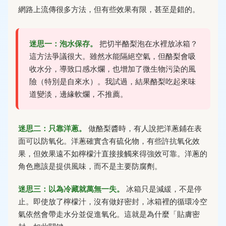
網路上流傳很多方法，但有些效果有限，甚至是錯的。
迷思一：泡水保存。
把切半酪梨泡在水裡放冰箱？
這方法爭議很大。雖然水能隔絕空氣，但酪梨會吸
收水分，導致口感水爛，也增加了微生物污染的風
險（特別是自來水）。我試過，結果酪梨吃起來味
道變淡，邊緣軟爛，不推薦。
迷思二：只靠洋蔥。
做酪梨醬時，有人說把洋蔥鋪在表
面可以防氧化。洋蔥確實含有硫化物，有些許抗氧化效
果，但效果遠不如檸檬汁直接接觸來得強效可靠。洋蔥的
角色應該是提供風味，而不是主要防腐劑。
迷思三：以為冷藏就萬無一失。
冰箱只是減緩，不是停
止。即使放了檸檬汁，沒有做好密封，冰箱裡的循環冷空
氣依然會帶走水分並促進氧化。這就是為什麼「貼膚密