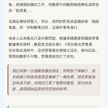
氣，然後開始瘋狂工作，把酪梨中的酚類物質轉化成黑色
的「類黑素」。
這個反應快得驚人。所以，我們的對策就是圍繞著「隔絕
氧氣」和「抑制酵素活性」這兩件事來進行。
很多人以為氧化只是外觀問題。根據美國農業部國家營養
數據庫的資料，酪梨富含維生素C、E等抗氧化營養素，
但在氧化過程中，這些營養素也會隨之流失。換句話說，
變黑的酪梨不只醜，營養價值也打了折扣。
我記得第一次做酪梨醬請朋友，明明加了檸檬汁，放
冰箱兩小時後表面還是像鋪了一層灰塵。朋友客氣地
說味道不錯，但我自己看了都覺得尷尬。那次的失
敗，讓我開始認真研究背後的科學。