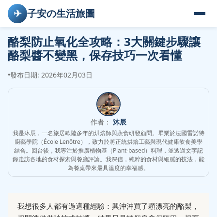
✈
子安の生活旅圖
酪梨防止氧化全攻略：3大關鍵步驟讓
酪梨醬不變黑，保存技巧一次看懂
•
發布日期: 2026年02月03日
作者：
沐辰
我是沐辰，一名旅居歐陸多年的烘焙師與蔬食研發顧問。畢業於法國雷諾特
廚藝學院（École Lenôtre），致力於將正統烘焙工藝與現代健康飲食美學
結合。回台後，我專注於推廣植物基（Plant-based）料理，並透過文字記
錄走訪各地的食材探索與餐廳評論。我深信，純粹的食材與細膩的技法，能
為餐桌帶來最具溫度的幸福感。
我想很多人都有過這種經驗：興沖沖買了顆漂亮的酪梨，