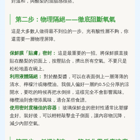
對溫和，與酪梨的油脂感很搭。
第二步：物理隔絕——徹底阻斷氧氣
這是大多數人做得最不到位的一步。光有酸性層不夠，你
還需要一層物理屏障。
保鮮膜「貼膚」密封：
這是最重要的一招。將保鮮膜直接
貼在酪梨的切面上，按壓貼合，擠出所有空氣。不要只是
松松地蓋在碗上。
利用液體隔絕：
對於酪梨醬，可以在表面倒上一層薄薄的
清水、檸檬汁或橄欖油。我個人偏好一層約0.5公分厚的涼
開水，要吃的時候再把水倒掉，這樣完全不會影響風味。
橄欖油則會增添風味，適合某些食譜。
使用密封度極佳的容器：
玻璃保鮮盒的密封性通常比塑膠
盒好。裝好後，可以輕輕敲擊盒子側面，讓內容物沉降，
減少內部空氣。