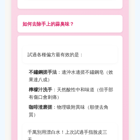
如何去除手上的蒜臭味？
試過各種偏方最有效的是：
不鏽鋼搓手法
：邊沖水邊搓不鏽鋼皂（效
果達八成）
檸檬汁洗手
：天然酸性中和味道（但手部
有傷口會刺痛）
咖啡渣磨搓
：物理吸附異味（順便去角
質）
千萬別用漂白水！上次試過手指脫皮三
天...