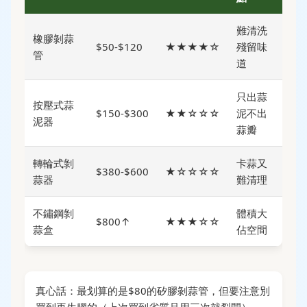
難清洗
橡膠剝蒜
$50-$120
★★★★☆
殘留味
管
道
只出蒜
按壓式蒜
$150-$300
★★☆☆☆
泥不出
泥器
蒜瓣
轉輪式剝
卡蒜又
$380-$600
★☆☆☆☆
蒜器
難清理
不鏽鋼剝
體積大
$800↑
★★★☆☆
蒜盒
佔空間
真心話：最划算的是$80的矽膠剝蒜管，但要注意別