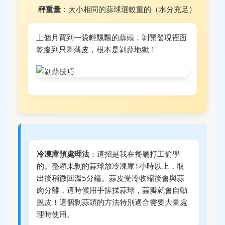
秤重量
：大小相同的蒜球選較重的（水分充足）
上個月買到一袋輕飄飄的蒜頭，剝開發現裡面
乾癟到只剩薄皮，根本是剝蒜地獄！
冷凍庫預處理法
：這招是我在餐廳打工偷學
的。整顆未剝的蒜球放冷凍庫1小時以上，取
出後稍微回溫5分鐘。蒜皮受冷收縮後會與蒜
肉分離，這時候用手搓揉蒜球，蒜瓣就會自動
脫皮！這個剝蒜頭的方法特別適合需要大量處
理時使用。