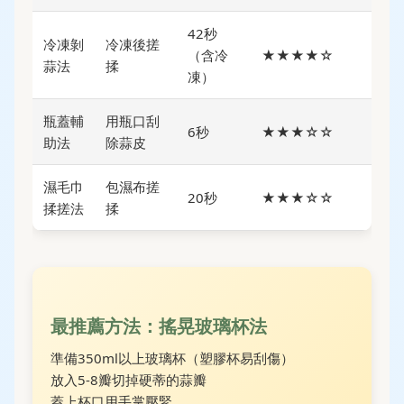
42秒
冷凍剝
冷凍後搓
（含冷
★★★★☆
蒜法
揉
凍）
瓶蓋輔
用瓶口刮
6秒
★★★☆☆
助法
除蒜皮
濕毛巾
包濕布搓
20秒
★★★☆☆
揉搓法
揉
最推薦方法：搖晃玻璃杯法
準備350ml以上玻璃杯（塑膠杯易刮傷）
放入5-8瓣切掉硬蒂的蒜瓣
蓋上杯口用手掌壓緊