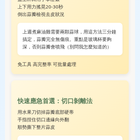
上下用力搖晃20-30秒
倒出蒜瓣檢視去皮狀況
上週煮麻油雞需要兩顆蒜球，用這方法三分鐘
搞定，蒜瓣完全無傷痕。重點是玻璃杯要夠
深，否則蒜瓣會噴飛（別問我怎麼知道的）
免工具
高完整率
可批量處理
快速應急首選：切口剝離法
用水果刀切掉蒜瓣底部硬蒂
手指捏住切口邊緣向外翻
順勢撕下整片蒜皮