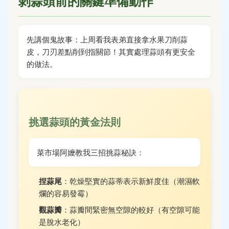
剝蒜頭前的關鍵準備動作
先講個鬼故事：上周看我表弟直接拿水果刀削蒜
皮，刀刃差點削到指關節！其實處理蒜頭有更安全
的做法。
挑選蒜頭的黃金法則
菜市場阿嬤教我三招挑蒜秘訣：
捏蒜尾
：乾燥堅實的蒜蒂表示新鮮度佳（潮濕軟
爛的容易發霉）
觀蒜瓣
：蒜瓣間緊密無空隙的較好（有空隙可能
是脫水老化）