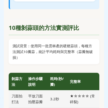
10種剝蒜頭的方法實測評比
測試背景：使用同一批雲林產的硬梗蒜頭，每種方
法測試10瓣蒜，統計平均耗時與完整率（蒜瓣無破
損）
剝蒜方
操作步驟
耗時(秒/
完整率
法
說明
瓣)
刀面拍
平放刀面
★☆☆☆☆ (常
3.2秒
打法
拍壓蒜瓣
碎裂)