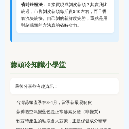
省時終極法
：直接買現成剝皮蒜頭？其實我比
較過，市售剝皮蒜頭每斤貴$40左右，而且香
氣流失較快。自己剝的新鮮度完勝，重點是用
對剝蒜頭的方法真的省時省力。
蒜頭冷知識小學堂
最後分享些有趣資訊：
台灣蒜頭產季在3-4月，當季蒜最易剝皮
蒜瓣遇空氣變藍色是正常酵素反應（非變質）
剝蒜時產生的粘液含大蒜素，正是保健成分精華