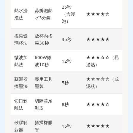
25秒
熱水浸
蒜瓣泡熱
（含浸
★★★★☆
泡法
水3分鐘
泡）
搖晃玻
放杯內搖
35秒
★★★★★
璃杯法
晃30秒
微波加
600W微
★★★☆☆（易
12秒
熱法
波10秒
過熱）
蒜泥器
專用工具
★☆☆☆☆（成
5秒
擠壓法
壓製
泥狀）
切口剝
切除蒜尾
8秒
★★★★☆
離法
剝皮
矽膠剝
搓揉橡膠
15秒
★★★★★
蒜器
管