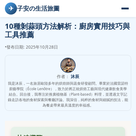
✈
子安の生活旅圖
10種剝蒜頭方法解析：廚房實用技巧與
工具推薦
•
發布日期: 2025年10月28日
作者：
沐辰
我是沐辰，一名旅居歐陸多年的烘焙師與蔬食研發顧問。畢業於法國雷諾特
廚藝學院（École Lenôtre），致力於將正統烘焙工藝與現代健康飲食美學
結合。回台後，我專注於推廣植物基（Plant-based）料理，並透過文字記
錄走訪各地的食材探索與餐廳評論。我深信，純粹的食材與細膩的技法，能
為餐桌帶來最具溫度的幸福感。