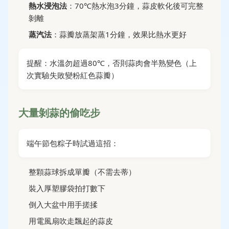
熱水浸泡法
：70℃熱水泡3分鐘，蒜皮軟化後可完整
剝離
蒸汽法
：蒜瓣放蒸架蒸1分鐘，效果比熱水更好
提醒：水溫勿超過80℃，否則蒜肉會半熟變色（上
次實驗失敗變粉紅色蒜瓣）
大量剝蒜的偷吃步
端午節包粽子時試過這招：
整顆蒜球拆成單瓣（不需去蒂）
裝入厚塑膠袋拍打數下
倒入大盆中用手搓揉
用電風扇吹走飄起的蒜皮