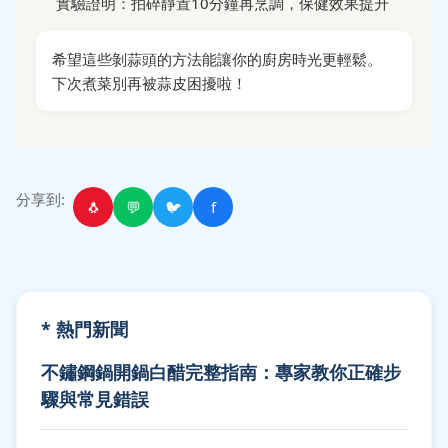
實驗證明：拍碎靜置10分鐘再烹調，保健效果提升
希望這些剝蒜頭的方法能讓你的廚房時光更輕鬆。
下次煮菜別再被蒜皮困擾啦！
分享到:
🐧
💬
🐦
f
* 熱門新聞
不鏽鋼鍋開鍋白醋完整指南：專家教你正確步
驟與常見錯誤