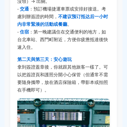
沒領）→ 出關。
-
交通
：預訂機場捷運車票或安排好接送。考
慮到辦簽證的時間，
不建议预订抵达后一小时
内非常緊湊的活動或餐廳
。
-
住宿
：第一晚建議住在交通便利的地方，如
台北車站、西門町附近，方便你疲憊抵達後快
速入住。
第二天與第三天：安心遊玩
拿到簽證蓋章後，你就跟其他旅客一樣了。可
以把簽證頁和護照分開小心保管（但通常不需
要隨身攜帶，放在酒店保險箱，帶影本或拍照
在手機即可）。