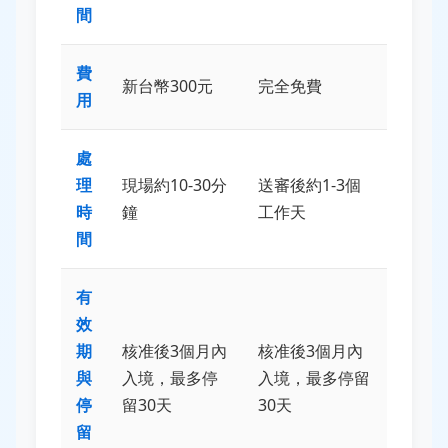
間
費
新台幣300元
完全免費
用
處
理
現場約10-30分
送審後約1-3個
時
鐘
工作天
間
有
效
期
核准後3個月內
核准後3個月內
與
入境，最多停
入境，最多停留
停
留30天
30天
留