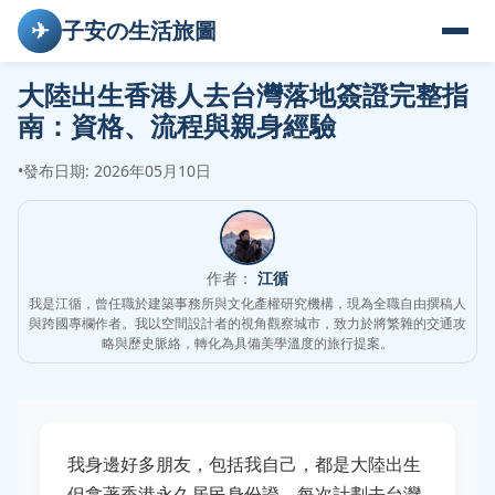
✈
子安の生活旅圖
大陸出生香港人去台灣落地簽證完整指
南：資格、流程與親身經驗
•
發布日期: 2026年05月10日
作者：
江循
我是江循，曾任職於建築事務所與文化產權研究機構，現為全職自由撰稿人
與跨國專欄作者。我以空間設計者的視角觀察城市，致力於將繁雜的交通攻
略與歷史脈絡，轉化為具備美學溫度的旅行提案。
我身邊好多朋友，包括我自己，都是大陸出生
但拿著香港永久居民身份證。每次計劃去台灣