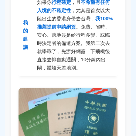
如果你
行程確定
，且
不希望有任何
入境的不確定性
，尤其是首次以大
陸出生的香港身份去台灣，
我100%
我
推薦提前申請網簽
。免費、省時、
的
安心。落地簽是給行程多變、或臨
建
時決定者的備選方案。我第二次去
議
就學乖了，先辦好網簽，下飛機後
直接去排自動通關，10分鐘內出
閘，體驗天差地別。