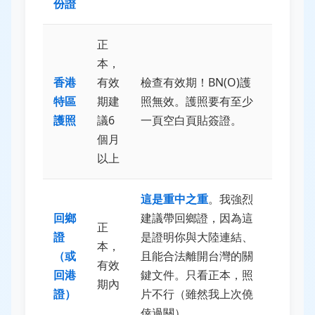
份證
正
本，
香港
有效
檢查有效期！BN(O)護
特區
期建
照無效。護照要有至少
護照
議6
一頁空白頁貼簽證。
個月
以上
這是重中之重
。我強烈
回鄉
建議帶回鄉證，因為這
正
證
是證明你與大陸連結、
本，
（或
且能合法離開台灣的關
有效
回港
鍵文件。只看正本，照
期內
證）
片不行（雖然我上次僥
倖過關）。