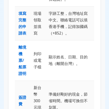
填寫
現場
字跡工整，台灣地址寫
完整
領取
中文。聯絡電話可以填
的申
並填
香港手機，記得加國碼
請表
寫
（+852）。
離境
機
列印
顯示姓名、日期、目的
票/
或電
地（離開台灣）。
船票
子檔
證明
新台
幣
準備好剛好的現金，節
簽證
300
省時間。機場可換但不
費
元現
划算。