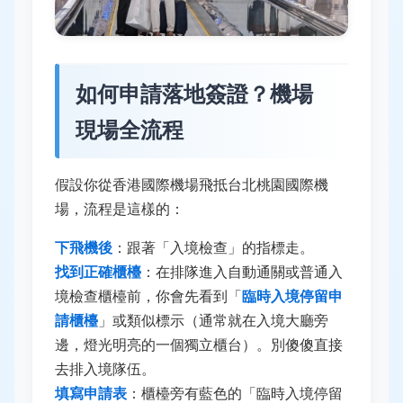
如何申請落地簽證？機場
現場全流程
假設你從香港國際機場飛抵台北桃園國際機
場，流程是這樣的：
下飛機後
：跟著「入境檢查」的指標走。
找到正確櫃檯
：在排隊進入自動通關或普通入
境檢查櫃檯前，你會先看到「
臨時入境停留申
請櫃檯
」或類似標示（通常就在入境大廳旁
邊，燈光明亮的一個獨立櫃台）。別傻傻直接
去排入境隊伍。
填寫申請表
：櫃檯旁有藍色的「臨時入境停留