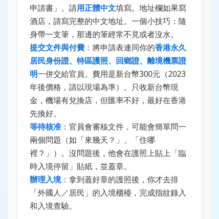
申請書」。請
用正體中文
填寫。地址欄如果寫
酒店，請寫完整的中文地址。一個小技巧：隨
身帶一支筆，那邊的筆經常不見或者沒水。
提交文件與付費
：將申請表連同你的
香港永久
居民身份證、特區護照、回鄉證、離境機票證
明
一併交給官員。費用是新台幣300元（2023
年後價格，請以現場為準）。只收新台幣現
金，機場有兌換店，但匯率不好，最好在香港
先換好。
等待核准
：官員會審核文件，可能會簡單問一
兩個問題（如「來幾天？」、「住哪
裡？」）。沒問題後，他會在護照上貼上「臨
時入境停留」貼紙，並蓋章。
辦理入境
：拿到蓋好章的護照後，你才去排
「外國人／居民」的入境櫃檯，完成指紋錄入
和入境查驗。