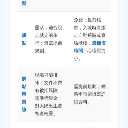
期
免費；提前核
靈活，適合說
准，入境時直接
優
走就走的旅
走自動通關或查
點
行；無需提前
驗櫃檯，
最節省
規劃。
時間
；心理壓力
小。
現場可能排
缺
隊；文件不齊
點
需提前規劃；網
有被拒風險；
與
路申請需填寫詳
需準備現金；
風
細資料。
對大陸出生者
險
審查較嚴。