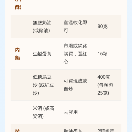
酥)
無鹽奶油
室溫軟化即
80克
(或豬油)
可
市場或網路
內
生鹹蛋黃
購買，選紅
16顆
餡
心
低糖烏豆
400克
可買現成或
沙 (或紅豆
(每顆包
自炒
沙)
25克)
米酒 (或高
去腥用
粱酒)
2顆蛋黃
裝
取純蛋黃，