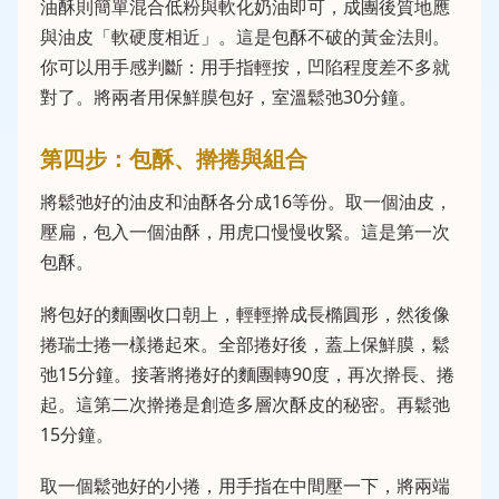
油酥則簡單混合低粉與軟化奶油即可，成團後質地應
與油皮「軟硬度相近」。這是包酥不破的黃金法則。
你可以用手感判斷：用手指輕按，凹陷程度差不多就
對了。將兩者用保鮮膜包好，室溫鬆弛30分鐘。
第四步：包酥、擀捲與組合
將鬆弛好的油皮和油酥各分成16等份。取一個油皮，
壓扁，包入一個油酥，用虎口慢慢收緊。這是第一次
包酥。
將包好的麵團收口朝上，輕輕擀成長橢圓形，然後像
捲瑞士捲一樣捲起來。全部捲好後，蓋上保鮮膜，鬆
弛15分鐘。接著將捲好的麵團轉90度，再次擀長、捲
起。這第二次擀捲是創造多層次酥皮的秘密。再鬆弛
15分鐘。
取一個鬆弛好的小捲，用手指在中間壓一下，將兩端