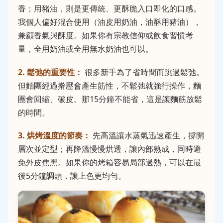
香；用豬油，則是更傳統、更酥脆入口即化的口感。
我個人偏好混合使用（油皮用奶油，油酥用豬油），
兼顧香氣與酥度。如果你有宗教信仰或飲食習慣考
量，全用奶油或全用無水奶油也可以。
2. 鬆弛的重要性：
很多新手為了省時間而跳過鬆弛。
但麵團經過擀壓會產生筋性，不鬆弛就強行操作，麵
團會回縮、破皮。那15分鐘不能省，這是讓麵筋放鬆
的時間。
3. 烘烤溫度的節奏：
先高溫讓水蒸氣迅速產生，撐開
層次並定型；再降溫慢慢烘透，讓內部熟成，同時避
免外皮焦黑。如果你的烤箱容易局部過熱，可以在最
後5分鐘調頭，讓上色更均勻。