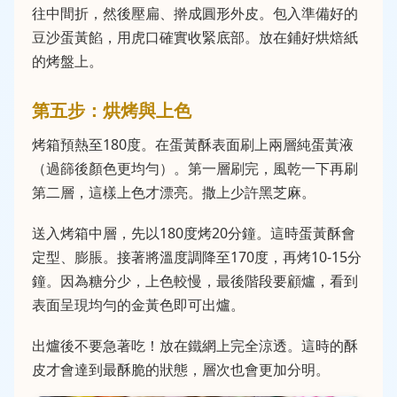
往中間折，然後壓扁、擀成圓形外皮。包入準備好的
豆沙蛋黃餡，用虎口確實收緊底部。放在鋪好烘焙紙
的烤盤上。
第五步：烘烤與上色
烤箱預熱至180度。在蛋黃酥表面刷上兩層純蛋黃液
（過篩後顏色更均勻）。第一層刷完，風乾一下再刷
第二層，這樣上色才漂亮。撒上少許黑芝麻。
送入烤箱中層，先以180度烤20分鐘。這時蛋黃酥會
定型、膨脹。接著將溫度調降至170度，再烤10-15分
鐘。因為糖分少，上色較慢，最後階段要顧爐，看到
表面呈現均勻的金黃色即可出爐。
出爐後不要急著吃！放在鐵網上完全涼透。這時的酥
皮才會達到最酥脆的狀態，層次也會更加分明。