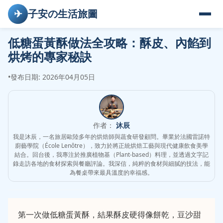
✈
子安の生活旅圖
低糖蛋黃酥做法全攻略：酥皮、內餡到
烘烤的專家秘訣
•
發布日期: 2026年04月05日
作者：
沐辰
我是沐辰，一名旅居歐陸多年的烘焙師與蔬食研發顧問。畢業於法國雷諾特
廚藝學院（École Lenôtre），致力於將正統烘焙工藝與現代健康飲食美學
結合。回台後，我專注於推廣植物基（Plant-based）料理，並透過文字記
錄走訪各地的食材探索與餐廳評論。我深信，純粹的食材與細膩的技法，能
為餐桌帶來最具溫度的幸福感。
第一次做低糖蛋黃酥，結果酥皮硬得像餅乾，豆沙甜