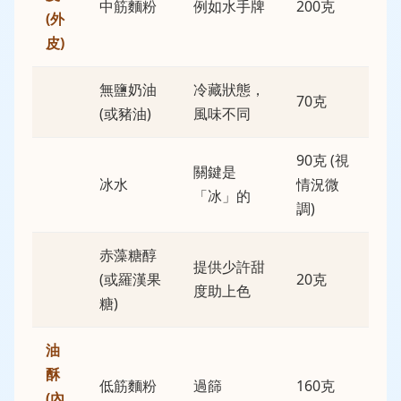
中筋麵粉
例如水手牌
200克
(外
皮)
無鹽奶油
冷藏狀態，
70克
(或豬油)
風味不同
90克 (視
關鍵是
冰水
情況微
「冰」的
調)
赤藻糖醇
提供少許甜
(或羅漢果
20克
度助上色
糖)
油
酥
低筋麵粉
過篩
160克
(內