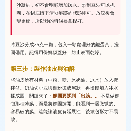
沙凝結，卻不會明顯增加碳水。炒到豆沙可以抱
團，在鍋底留下清晰痕跡的狀態即可。放涼後會
變更硬，所以炒的時候要拿捏好。
將豆沙分成25克一顆，包入一顆處理好的鹹蛋黃，搓
圓備用。記得用保鮮膜蓋好，防止表面乾燥。
第三步：製作油皮與油酥
將油皮所有材料（中粉、糖、冰奶油、冰水）放入攪
拌盆。奶油切小塊與麵粉搓成屑狀，再慢慢加入冰水
揉成團。關鍵來了：
麵團要揉到「出筋」。
不是做麵
包那種薄膜，而是將麵團撐開，能看到一層微微的、
容易破的膜。這能讓油皮有延展性，後續包酥才不易
破。