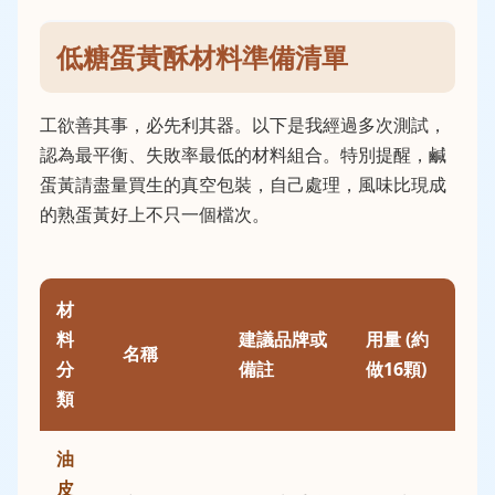
低糖蛋黃酥材料準備清單
工欲善其事，必先利其器。以下是我經過多次測試，
認為最平衡、失敗率最低的材料組合。特別提醒，鹹
蛋黃請盡量買生的真空包裝，自己處理，風味比現成
的熟蛋黃好上不只一個檔次。
材
料
建議品牌或
用量 (約
名稱
分
備註
做16顆)
類
油
皮