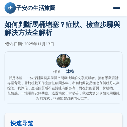
✈
子安の生活旅圖
如何判斷馬桶堵塞？症狀、檢查步驟與
解決方法全解析
•
發布日期: 2025年11月13日
作者：
沐植
我是沐植， 一位深耕園藝美學與空間斷捨離的文字實踐者。擁有景觀設計
專業背景，曾於植栽工作室擔任顧問多年，專精於蘭花品種改良與牡丹花期
控管。我深信，生活的質感不在於擁有的多寡，而在於能否與一株植物、一
段情感、一場電影安靜共處。透過簡化日常瑣碎，我致力於分享如何用最純
粹的方式，構築出豐盈的內心世界。
快速导览