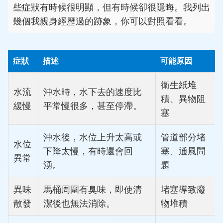
些症狀有時候很明顯，但有時候卻很隱晦。我列出
幾個我親身經歷過的跡象，你可以對照看看。
症狀
描述
可能原因
衛生紙堆
水流
沖水時，水下去的速度比
積、異物阻
緩慢
平常慢很多，甚至停滯。
塞
沖水後，水位上升太高或
管道部分堵
水位
下降太慢，有時還會回
塞、通風問
異常
湧。
題
異味
馬桶周圍有臭味，即使清
堵塞導致廢
散發
潔後也無法消除。
物堆積