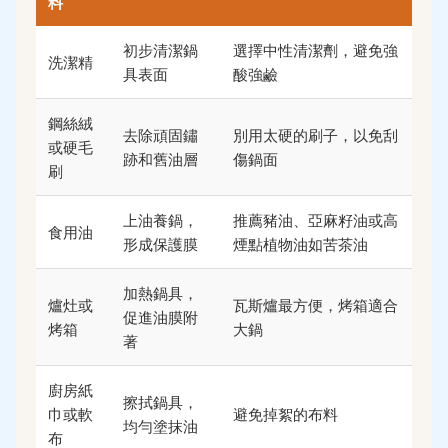
料
初步清潔鍋
選擇中性清潔劑，避免強
洗潔精
具表面
酸強鹼
鋼絲絨
去除頑固鏽
別用太硬的刷子，以免刮
或硬毛
跡和舊油層
傷鍋面
刷
上油養鍋，
推薦豬油、亞麻籽油或高
食用油
形成保護膜
煙點植物油如苦茶油
加熱鍋具，
爐灶或
瓦斯爐最方便，烤箱適合
促進油膜附
烤箱
大鍋
著
廚房紙
擦拭鍋具，
巾或軟
避免掉絮的布料
均勻塗抹油
布