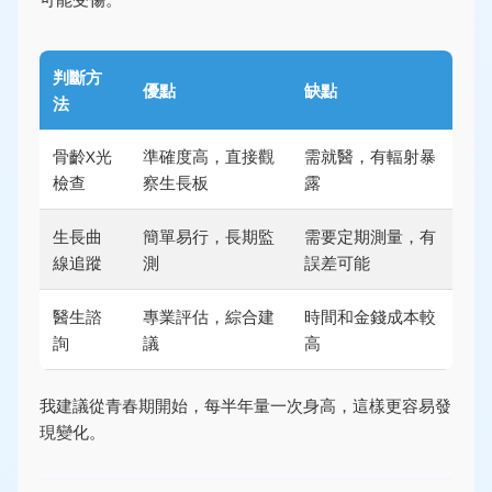
判斷方
優點
缺點
法
骨齡X光
準確度高，直接觀
需就醫，有輻射暴
檢查
察生長板
露
生長曲
簡單易行，長期監
需要定期測量，有
線追蹤
測
誤差可能
醫生諮
專業評估，綜合建
時間和金錢成本較
詢
議
高
我建議從青春期開始，每半年量一次身高，這樣更容易發
現變化。