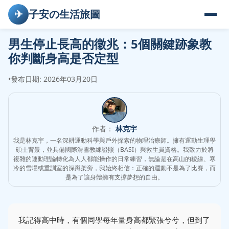
✈
子安の生活旅圖
男生停止長高的徵兆：5個關鍵跡象教
你判斷身高是否定型
•
發布日期: 2026年03月20日
作者：
林克宇
我是林克宇，一名深耕運動科學與戶外探索的物理治療師。擁有運動生理學
碩士背景，並具備國際滑雪教練證照（BASI）與救生員資格。我致力於將
複雜的運動理論轉化為人人都能操作的日常練習，無論是在高山的稜線、寒
冷的雪場或重訓室的深蹲架旁，我始終相信：正確的運動不是為了比賽，而
是為了讓身體擁有支撐夢想的自由。
我記得高中時，有個同學每年量身高都緊張兮兮，但到了