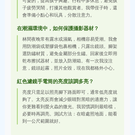
可愛的，提高孩子興趣。行程中多休息，避免孩
子疲勞哭鬧，打擾其他觀賞者。我帶侄子時，還
會準備小點心和玩具，分散注意力。
在潮濕環境中，如何保護攝影器材？
林間夜晚常有露水或濕氣，相機容易受潮。我會
用防潮袋或塑膠袋包裹相機，只露出鏡頭。腳架
選防鏽材質，避免金屬部分生鏽。回家後立即用
乾布擦拭器材，並放入防潮箱。有一次我沒注
意，鏡頭起霧，照片全毀，現在我都格外小心。
紅色濾鏡手電筒的亮度該調多亮？
亮度只需足以照亮腳下路面即可，通常低亮度就
夠了。太亮反而會減少眼睛對黑暗的適應力，讓
你更難看到螢火蟲的微光。我習慣調到最暗檔，
必要時再調亮。測試方法：在暗處照地面，能看
到一公尺範圍就好。