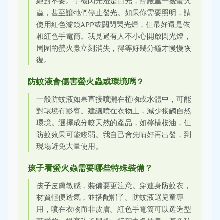
絕對不要。手機閃光燈是白光，會嚴重干擾螢火
蟲，甚至讓牠們停止發光。如果你需要照明，請
使用紅色濾鏡APP或關閉閃光燈，但最好還是依
賴紅色手電筒。我見過有人不小心開啟閃光燈，
周圍的螢火蟲立刻消失，得等好幾分鐘才慢慢恢
復。
防蚊液會傷害螢火蟲或環境嗎？
一般防蚊液如果直接噴灑在植物或水體中，可能
對環境有影響。建議噴在衣物上，減少接觸自然
環境。選擇成分較天然的產品，如檸檬桉油，但
防蚊效果可能較弱。我自己會先噴好再出發，到
現場避免大量使用。
孩子看螢火蟲需要哪些特殊裝備？
孩子皮膚敏感，裝備要更注意。穿連身防蚊衣，
材質輕便透氣，並搭配帽子。防蚊液選兒童專
用，噴在衣物而非皮膚。紅色手電筒可以選造型