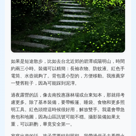
如果是短途散步，比如去台北近郊的碧潭或陽明山，時間
約兩三小時。裝備可以精簡：長袖衣物、防蚊液、紅色手
電筒、水壺就夠了。背包選小型的，方便移動。我推薦穿
一雙舊鞋子，因為可能踩到泥濘。
過夜露營的話，像去南投惠蓀林場或台東知本，那就得考
慮更多。除了基本裝備，要帶帳篷、睡袋、食物和更多照
明工具。紅色頭燈這時候很好用，解放雙手。我還會帶急
救包和地圖，因為山區訊號可能不穩。攝影裝備如果太
重，可以斟酌，畢竟安全第一。
家庭出遊的話，孩子需要特別照顧。我帶過侄子去看螢火