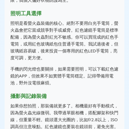
限，我個人偏好衣物防護為主。
照明工具選擇
照明是看螢火蟲裝備的核心。絕對不要用白光手電筒，螢
火蟲會把它當成競爭對手或威脅。紅色濾鏡手電筒是標準
配備，因為螢火蟲對紅光不敏感。你可以買現成的紅色手
電筒，或用紅色玻璃紙包住普通手電筒。我試過後者，但
玻璃紙容易破，後來投資一個專用的紅色LED手電筒，亮
度可調，更方便。
手機的閃光燈也要關掉，如果需要照明，可以下載紅色濾
鏡的APP，但效果不如實體手電筒穩定。記得帶備用電
池，野外沒電很麻煩。
攝影與記錄裝備
如果你想拍照，那裝備就更多了。相機最好有手動模式，
因為螢火蟲光線微弱。我帶過單眼相機，搭配腳架和快門
線，但重量不輕。鏡頭選大光圈的，比如f/2.8以上，ISO
調高但注意噪點。紅色濾鏡也要裝在鏡頭前，避免光害。