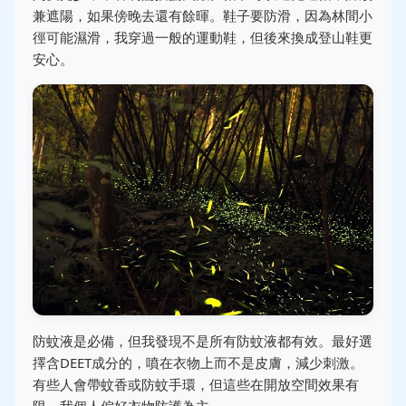
兼遮陽，如果傍晚去還有餘暉。鞋子要防滑，因為林間小
徑可能濕滑，我穿過一般的運動鞋，但後來換成登山鞋更
安心。
防蚊液是必備，但我發現不是所有防蚊液都有效。最好選
擇含DEET成分的，噴在衣物上而不是皮膚，減少刺激。
有些人會帶蚊香或防蚊手環，但這些在開放空間效果有