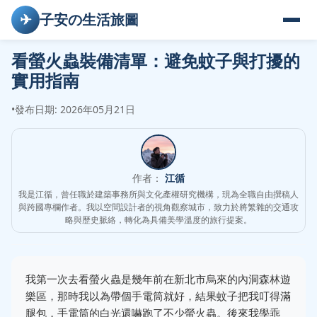
✈
子安の生活旅圖
看螢火蟲裝備清單：避免蚊子與打擾的
實用指南
•
發布日期: 2026年05月21日
作者：
江循
我是江循，曾任職於建築事務所與文化產權研究機構，現為全職自由撰稿人
與跨國專欄作者。我以空間設計者的視角觀察城市，致力於將繁雜的交通攻
略與歷史脈絡，轉化為具備美學溫度的旅行提案。
我第一次去看螢火蟲是幾年前在新北市烏來的內洞森林遊
樂區，那時我以為帶個手電筒就好，結果蚊子把我叮得滿
腿包，手電筒的白光還嚇跑了不少螢火蟲。後來我學乖