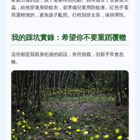
蟲，給他穿連身防蚊衣，並準備兒童用防蚊液。紅色手電
筒選輕便的，避免孩子亂照。行程別排太長，保持彈性。
我的踩坑實錄：希望你不要重蹈覆轍
這些都是我親身犯過的錯誤，有些很蠢，但新手常會忽
略。