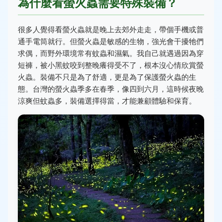
為什麼看螢火蟲需要特殊裝備？
很多人覺得看螢火蟲就是晚上去郊外走走，帶個手機或普
通手電筒就行。但螢火蟲是敏感的生物，強光會干擾牠們
求偶，而野外環境常有蚊蟲和濕氣。我自己就遇過因為穿
短褲，被小黑蚊咬到整晚癢得受不了，根本沒心情欣賞螢
火蟲。裝備不只是為了舒適，更是為了保護螢火蟲的生
態。台灣的螢火蟲季多在春季，像四到六月，這時候夜晚
涼爽但蚊蟲多，裝備選擇得當，才能兼顧體驗和保育。