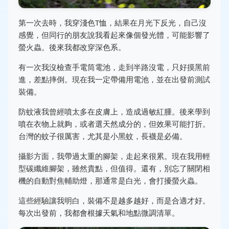
第一次去時，我穿淺色T恤，結果在月光下反光，自己沒
感覺，但同行的朋友說我看起來像個發光體，可能影響了
螢火蟲。後來我都改穿深色系。
有一次我沒檢查手電筒電池，走到半路沒電，只好摸黑前
進，差點摔倒。現在我一定帶備用電池，並在出發前測試
裝備。
防蚊液我曾經噴太多在皮膚上，造成過敏紅腫。後來學到
噴在衣物上就夠，或者選天然成分的，但效果可能打折。
台灣的蚊子很厲害，尤其是小黑蚊，長襪是必備。
攝影方面，我帶過太重的腳架，走起來很累。現在我用輕
型碳纖維腳架，雖然貴點，但值得。還有，別忘了關閉相
機的自動對焦輔助燈，那通常是白光，會打擾螢火蟲。
這些經驗讓我明白，裝備不是越多越好，而是合適才好。
每次出發前，我都會根據天氣和地點微調清單。