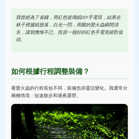
我曾經為了省錢，用紅色玻璃紙DIY手電筒，結果在
林子裡濾紙脫落，白光一閃，周圍的螢火蟲瞬間消
失，讓我懊悔不已。投資一個好的紅色手電筒絕對值
得。
如何根據行程調整裝備？
看螢火蟲的行程長短不同，裝備也得靈活變化。我通常分
兩種情境：短途散步和過夜露營。