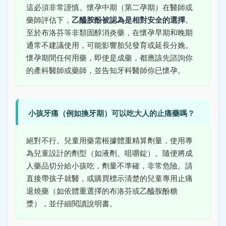
這必須非常謹慎。懷孕中期（第二孕期）在醫師或
藥師評估下，
乙醯胺酚被認為是相對安全的選擇
。
至於布洛芬等非類固醇消炎藥，在懷孕早期和晚期
通常不建議使用，可能影響胎兒發育或延長分娩。
懷孕期間任何用藥，即使是成藥，都應該先諮詢你
的產科醫師或藥師，並告知牙科醫師你已懷孕。
小孩牙痛（例如換牙期）可以吃大人的止痛藥嗎？
絕對不行。兒童用藥需根據體重精算劑量，使用專
為兒童設計的劑型（如液劑、咀嚼錠）。隨便將成
人藥品切分給小孩吃，劑量不準確，非常危險。請
直接帶孩子就醫，或購買標示清楚的兒童專用止痛
退燒藥（如依體重選擇的布洛芬或乙醯胺酚糖
漿），並仔細閱讀說明書。