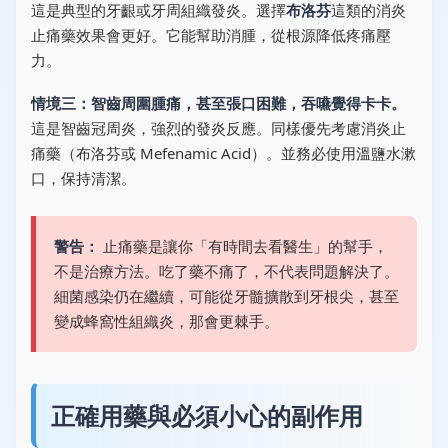
這是典型的牙齦或牙周組織發炎。選擇
布洛芬
這類的消炎
止痛藥效果會更好。它能幫助消腫，從根源降低疼痛壓
力。
情境三：智齒周圍腫痛，甚至張口困難，吞嚥覺得卡卡。
這是智齒冠周炎，強烈的發炎反應。同樣優先考慮消炎止
痛藥（布洛芬或 Mefenamic Acid）。並務必使用溫鹽水漱
口，保持清潔。
警告：
止痛藥是讓你「有時間去看醫生」的幫手，
不是治療方法。吃了藥不痛了，不代表問題解決了。
細菌感染仍在繼續，可能從牙髓擴散到牙根尖，甚至
變成蜂窩性組織炎，那會更棘手。
正確用藥與必須小心的副作用