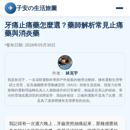
✈
子安の生活旅圖
牙痛止痛藥怎麼選？藥師解析常見止痛
藥與消炎藥
•
發布日期: 2026年05月30日
作者：
林克宇
我是林克宇，一名深耕運動科學與戶外探索的物理治療師。擁有運動生理學
碩士背景，並具備國際滑雪教練證照（BASI）與救生員資格。我致力於將
複雜的運動理論轉化為人人都能操作的日常練習，無論是在高山的稜線、寒
冷的雪場或重訓室的深蹲架旁，我始終相信：正確的運動不是為了比賽，而
是為了讓身體擁有支撐夢想的自由。
我記得有一次週六晚上，牙齒突然抽痛起來，那種感覺就