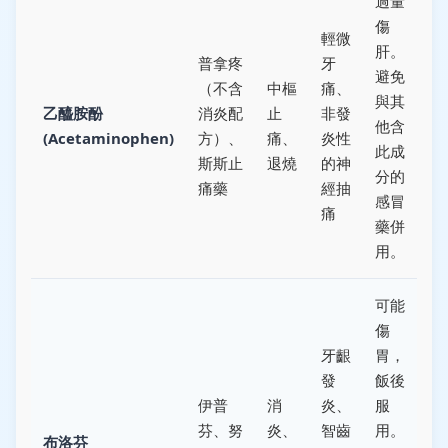
過量
傷
輕微
肝。
普拿疼
牙
避免
（不含
中樞
痛、
與其
乙醯胺酚
消炎配
止
非發
他含
(Acetaminophen)
方）、
痛、
炎性
此成
斯斯止
退燒
的神
分的
痛藥
經抽
感冒
痛
藥併
用。
可能
傷
牙齦
胃，
發
飯後
伊普
消
炎、
服
芬、努
炎、
智齒
用。
布洛芬