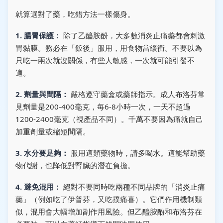
就算選對了藥，吃錯方法一樣傷身。
1. 腸胃保護：
除了乙醯胺酚，大多數消炎止痛藥都會刺激
胃黏膜。務必在「飯後」服用，用食物當緩衝。不要以為
只吃一兩次就沒關係，有些人敏感，一次就可能引發不
適。
2. 劑量與間隔：
嚴格遵守藥盒或藥師指示。成人布洛芬常
見劑量是200-400毫克，每6-8小時一次，一天不超過
1200-2400毫克（視產品不同）。千萬不要因為痛就自己
加重劑量或縮短間隔。
3. 水分要足夠：
服用這類藥物時，請多喝水。這能幫助藥
物代謝，也降低對腎臟的潛在負擔。
4. 避免混用：
絕對不要同時吃兩種不同品牌的「消炎止痛
藥」（例如吃了伊普芬，又吃撲痛喜）。它們作用機制類
似，混用會大幅增加副作用風險。但乙醯胺酚和布洛芬在