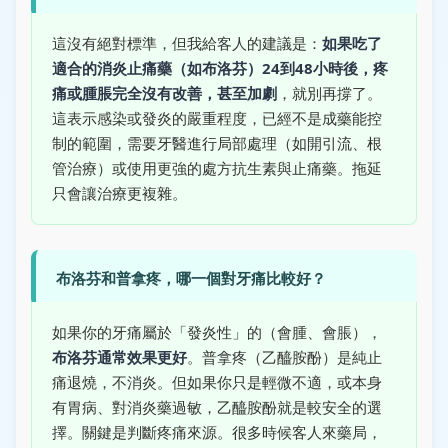
這沒有絕對標準，但我給客人的建議是：
如果吃了
適合的消炎止痛藥（如布洛芬）24到48小時後，疼
痛或腫脹完全沒有改善，甚至加劇
，就別再撐了。
這表示感染或發炎的嚴重程度，已經不是成藥能控
制的範圍，需要牙醫進行局部處理（如開引流、根
管治療）或使用更強的處方抗生素與止痛藥。拖延
只會讓治療更複雜。
布洛芬和普拿疼，哪一個對牙痛比較好？
如果你的牙痛屬於「發炎性」的（會腫、會脹），
布洛芬通常效果更好
。普拿疼（乙醯胺酚）是純止
痛退燒，不消炎。但如果你只是輕微不適，或本身
有胃病、對消炎藥過敏，乙醯胺酚就是較安全的選
擇。關鍵是判斷疼痛來源。很多時候客人來藥局，