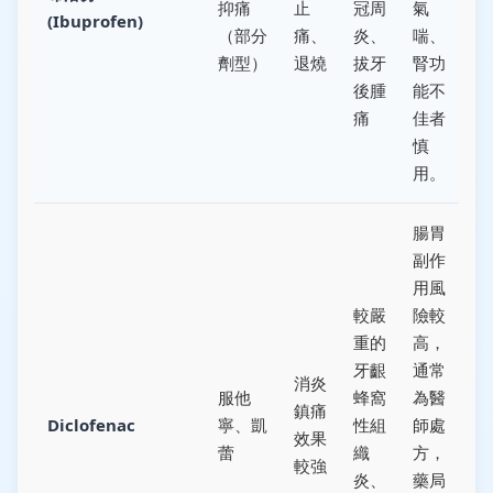
抑痛
止
冠周
氣
(Ibuprofen)
（部分
痛、
炎、
喘、
劑型）
退燒
拔牙
腎功
後腫
能不
痛
佳者
慎
用。
腸胃
副作
用風
較嚴
險較
重的
高，
牙齦
通常
消炎
服他
蜂窩
為醫
鎮痛
Diclofenac
寧、凱
性組
師處
效果
蕾
織
方，
較強
炎、
藥局