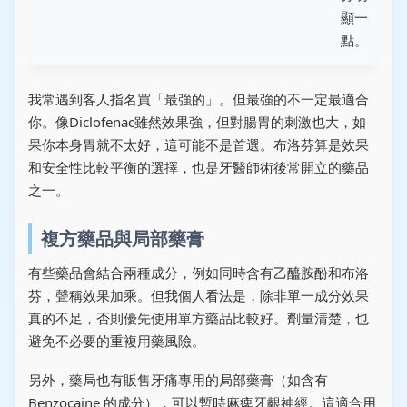
顯一
點。
我常遇到客人指名買「最強的」。但最強的不一定最適合
你。像Diclofenac雖然效果強，但對腸胃的刺激也大，如
果你本身胃就不太好，這可能不是首選。布洛芬算是效果
和安全性比較平衡的選擇，也是牙醫師術後常開立的藥品
之一。
複方藥品與局部藥膏
有些藥品會結合兩種成分，例如同時含有乙醯胺酚和布洛
芬，聲稱效果加乘。但我個人看法是，除非單一成分效果
真的不足，否則優先使用單方藥品比較好。劑量清楚，也
避免不必要的重複用藥風險。
另外，藥局也有販售牙痛專用的局部藥膏（如含有
Benzocaine 的成分），可以暫時麻痺牙齦神經。這適合用