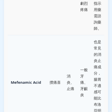
劇烈
指示
疼痛
用藥
需諮
詢藥
師。
也是
常見
的消
炎止
痛成
一般
分，
消
牙
腸胃
Mefenamic Acid
撲痛喜
炎、
痛、
不適
止痛
牙齦
感可
炎
能比
布洛
芬明