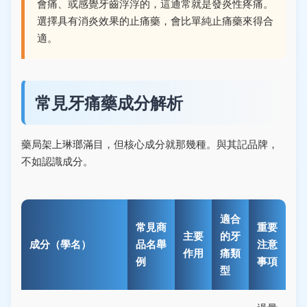
會痛、或感覺牙齒浮浮的，這通常就是發炎性疼痛。
選擇具有消炎效果的止痛藥，會比單純止痛藥來得合
適。
常見牙痛藥成分解析
藥局架上琳瑯滿目，但核心成分就那幾種。與其記品牌，
不如認識成分。
適合
常見商
重要
主要
的牙
成分（學名）
品名舉
注意
作用
痛類
例
事項
型