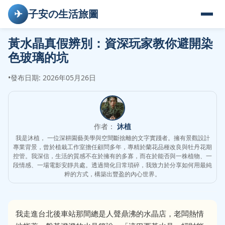
✈
子安の生活旅圖
黃水晶真假辨別：資深玩家教你避開染
色玻璃的坑
•
發布日期: 2026年05月26日
作者：
沐植
我是沐植， 一位深耕園藝美學與空間斷捨離的文字實踐者。擁有景觀設計
專業背景，曾於植栽工作室擔任顧問多年，專精於蘭花品種改良與牡丹花期
控管。我深信，生活的質感不在於擁有的多寡，而在於能否與一株植物、一
段情感、一場電影安靜共處。透過簡化日常瑣碎，我致力於分享如何用最純
粹的方式，構築出豐盈的內心世界。
我走進台北後車站那間總是人聲鼎沸的水晶店，老闆熱情