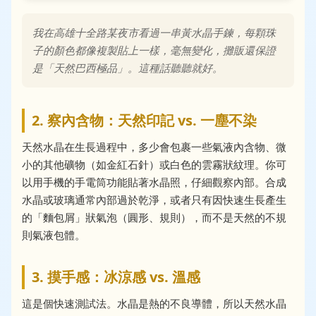
我在高雄十全路某夜市看過一串黃水晶手鍊，每顆珠
子的顏色都像複製貼上一樣，毫無變化，攤販還保證
是「天然巴西極品」。這種話聽聽就好。
2. 察內含物：天然印記 vs. 一塵不染
天然水晶在生長過程中，多少會包裹一些氣液內含物、微
小的其他礦物（如金紅石針）或白色的雲霧狀紋理。你可
以用手機的手電筒功能貼著水晶照，仔細觀察內部。合成
水晶或玻璃通常內部過於乾淨，或者只有因快速生長產生
的「麵包屑」狀氣泡（圓形、規則），而不是天然的不規
則氣液包體。
3. 摸手感：冰涼感 vs. 溫感
這是個快速測試法。水晶是熱的不良導體，所以天然水晶