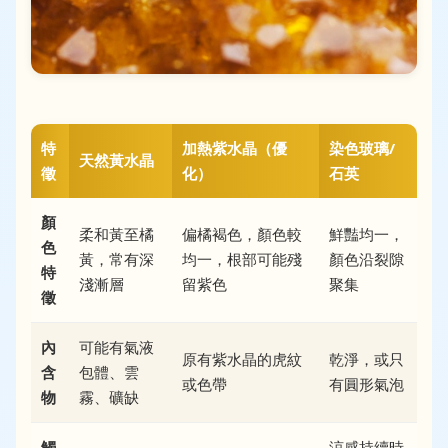
特
加熱紫水晶（優
染色玻璃/
天然黃水晶
徵
化）
石英
顏
柔和黃至橘
偏橘褐色，顏色較
鮮豔均一，
色
黃，常有深
均一，根部可能殘
顏色沿裂隙
特
淺漸層
留紫色
聚集
徵
內
可能有氣液
原有紫水晶的虎紋
乾淨，或只
含
包體、雲
或色帶
有圓形氣泡
物
霧、礦缺
觸
涼感持續時