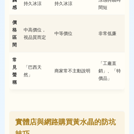
持久冰涼
持久冰涼
感
間短
價
格
中高價位，
中等價位
非常低廉
區
視品質而定
間
常
「工廠直
見
「巴西天
商家常不主動說明
銷」、「特
聲
然」
價品」
稱
實體店與網路購買黃水晶的防坑
技巧