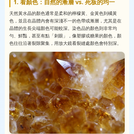
1. 看顏色：自然的漸層 vs. 死板的均一
天然黃水晶的顏色通常是柔和的檸檬黃、金黃色到橘黃
色，並且在晶體內會有深淺不一的色帶或漸層，尤其是在
晶體的生長尖端顏色可能較深。染色品的顏色則非常均
勻、鮮豔，甚至有點「刺眼」，像塑膠或糖果的顏色，顏
色往往沿著裂隙聚集，用放大鏡看裂縫處顏色會特別深。