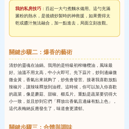
我的私房技巧
：舀起一大勺煮麵水備用。這勺充滿
澱粉的熱水，是後續炒製時的神救援，如果覺得太
乾或醬汁無法融合，加一點進去，局面立刻改觀。
關鍵步驟二：爆香的藝術
清炒的靈魂在油鍋。我用的是特級初榨橄欖油，風味最
好。油溫不用太高，中小火即可。先下蒜片，炒到邊緣微
微金黃，香氣出來就夠了，炒焦會發苦。接著我喜歡放點
辣椒片，讓辣味釋放到油裡。這時候，你可以加入你喜歡
的蔬菜，像是蘑菇、甜椒、櫛瓜片。重點是蔬菜要切得大
小一致，並且炒到它們「釋放出香氣且邊緣有點上色」，
這代表梅納反應發生了，味道會更濃郁。
關鍵步驟三：合體與調味