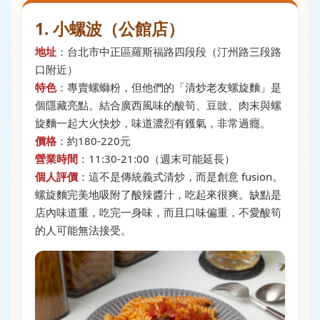
1. 小螺波（公館店）
地址
：台北市中正區羅斯福路四段段（汀州路三段路
口附近）
特色
：專賣螺螄粉，但他們的「清炒老友螺旋麵」是
個隱藏亮點。結合廣西風味的酸筍、豆豉、肉末與螺
旋麵一起大火快炒，味道濃烈有鑊氣，非常過癮。
價格
：約180-220元
營業時間
：11:30-21:00（週末可能延長）
個人評價
：這不是傳統義式清炒，而是創意 fusion。
螺旋麵完美地吸附了酸辣醬汁，吃起來很爽。缺點是
店內味道重，吃完一身味，而且口味偏重，不愛酸筍
的人可能無法接受。