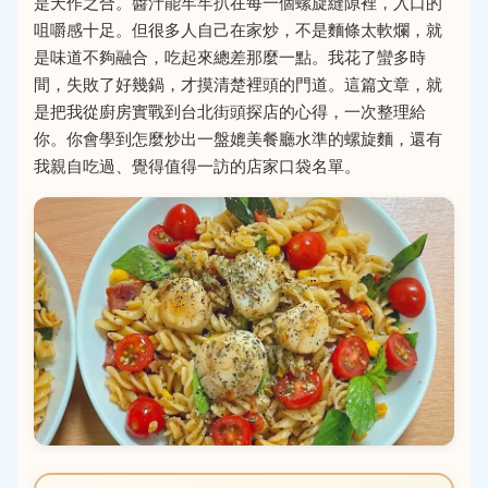
是天作之合。醬汁能牢牢扒在每一個螺旋縫隙裡，入口的
咀嚼感十足。但很多人自己在家炒，不是麵條太軟爛，就
是味道不夠融合，吃起來總差那麼一點。我花了蠻多時
間，失敗了好幾鍋，才摸清楚裡頭的門道。這篇文章，就
是把我從廚房實戰到台北街頭探店的心得，一次整理給
你。你會學到怎麼炒出一盤媲美餐廳水準的螺旋麵，還有
我親自吃過、覺得值得一訪的店家口袋名單。