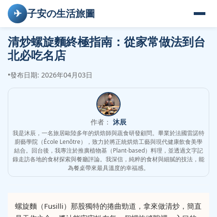
✈
子安の生活旅圖
清炒螺旋麵終極指南：從家常做法到台
北必吃名店
•
發布日期: 2026年04月03日
作者：
沐辰
我是沐辰，一名旅居歐陸多年的烘焙師與蔬食研發顧問。畢業於法國雷諾特
廚藝學院（École Lenôtre），致力於將正統烘焙工藝與現代健康飲食美學
結合。回台後，我專注於推廣植物基（Plant-based）料理，並透過文字記
錄走訪各地的食材探索與餐廳評論。我深信，純粹的食材與細膩的技法，能
為餐桌帶來最具溫度的幸福感。
螺旋麵（Fusilli）那股獨特的捲曲勁道，拿來做清炒，簡直