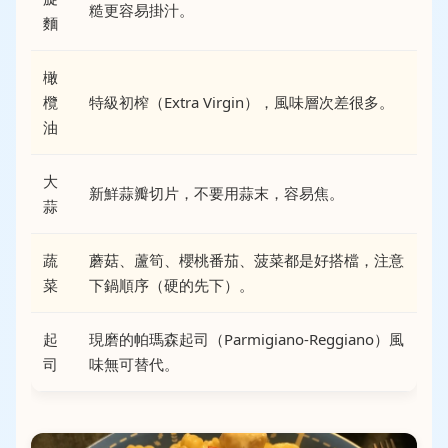
糙更容易掛汁。
麵
橄
欖
特級初榨（Extra Virgin），風味層次差很多。
油
大
新鮮蒜瓣切片，不要用蒜末，容易焦。
蒜
蔬
蘑菇、蘆筍、櫻桃番茄、菠菜都是好搭檔，注意
菜
下鍋順序（硬的先下）。
起
現磨的帕瑪森起司（Parmigiano-Reggiano）風
司
味無可替代。