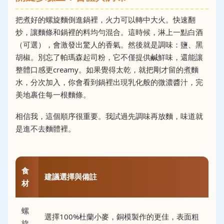
把煮好的螺旋麵倒進鍋裡，火力可以轉中大火。快速翻
炒，讓麵條和鍋裡的料均勻混合。這時候，淋上一點白酒
（可選），會激發出驚人的香氣。然後就是調味：鹽、黑
胡椒。別忘了帕瑪森起司粉，它不僅提供鹹鮮味，還能讓
整體口感更creamy。如果覺得太乾，就把剛才留的煮麵
水，分次加入，你會看到鍋裡出現乳化般的微濃醬汁，完
美地裹住每一根麵條。
相信我，這個順序很重要。我試過先調味再放麵，味道就
是進不去麵體裡。
食
建議選擇與備註
材
螺
選擇100%杜蘭小麥，銅模製作的更佳，表面粗
旋