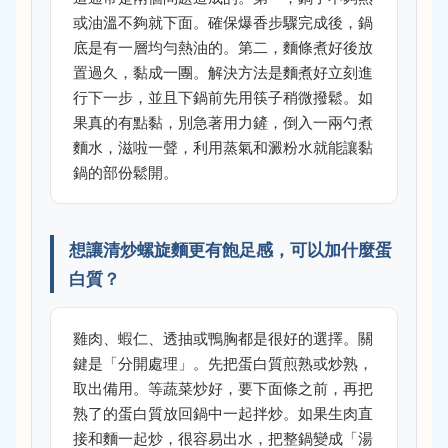
或油溫不夠就下面。確保爆香步驟完成後，鍋
底是有一層均勻熱油的。第二，麵條煮好後放
置過久，黏成一團。解決方法是麵煮好立刻進
行下一步，並且下鍋前先用筷子稍微撥鬆。如
果真的有點黏，別急著用力鏟，倒入一兩勺煮
麵水，滋啦一聲，利用蒸氣和澱粉水就能讓黏
鍋的部份鬆開。
想讓清炒螺旋麵更有飽足感，可以加什麼蛋
白質？
雞肉、蝦仁、透抽或鴨胸都是很好的選擇。關
鍵是「分開處理」。先把蛋白質煎熟或炒熟，
取出備用。等蔬菜炒好，要下面條之前，再把
熟了的蛋白質放回鍋中一起拌炒。如果生肉直
接和麵一起炒，很容易出水，把整鍋變成「湯