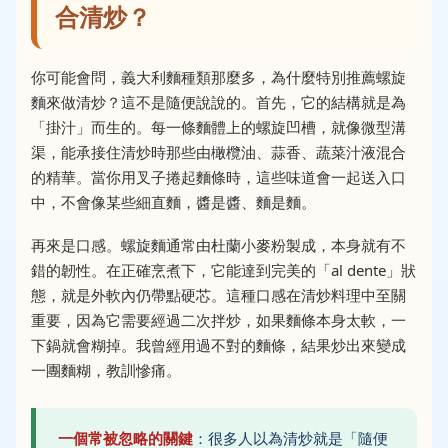
合清炒？
你可能會問，義大利麵種類那麼多，為什麼特別推薦螺旋
麵來做清炒？這不是隨便說說的。首先，它的結構就是為
「掛汁」而生的。每一條麵體上的螺旋凹槽，就像微型溝
渠，能承接住清炒時那些由橄欖油、蒜香、蔬菜汁液混合
的精華。當你用叉子捲起麵條時，這些味道會一起送入口
中，不會像某些細直麵，醬是醬、麵是麵。
再來是口感。螺旋麵通常由杜蘭小麥粉製成，本身就有不
錯的韌性。在正確烹煮下，它能達到完美的「al dente」狀
態，就是外軟內仍帶點硬芯。這種口感在清炒料理中至關
重要，因為它需要經過二次拌炒，如果麵條本身太軟，一
下鍋就會糊掉。我曾經用過不對的麵條，結果炒出來變成
一團麵糊，教訓慘痛。
一個常被忽略的關鍵
：很多人以為清炒就是「隨便