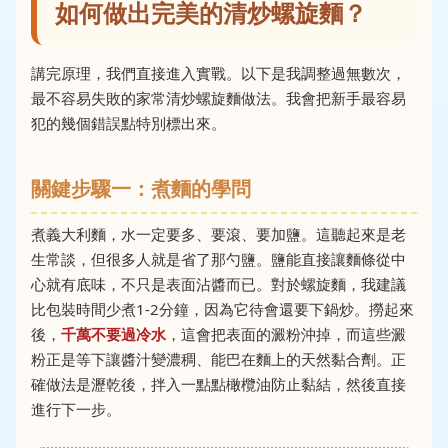
如何做出完美的清炒螺旋麵？
講完原理，我們直接進入實戰。以下是我調整過無數次，
最不容易失敗的家常清炒螺旋麵做法。我會把新手最容易
犯的幾個錯誤點特別標出來。
關鍵步驟一：煮麵的學問
煮義大利麵，水一定要多、要滾、要加鹽。這聽起來是老
生常談，但很多人就是省了那勺鹽。鹽能直接讓麵條從中
心就有底味，不只是表面沾醬而已。對於螺旋麵，我建議
比包裝時間少煮1-2分鐘，因為它待會還要下鍋炒。撈起來
後，
千萬不要過冷水
，這會把表面的澱粉沖掉，而這些澱
粉正是等下讓醬汁變濃稠、能巴在麵上的天然黏合劑。正
確做法是瀝乾後，拌入一點點橄欖油防止黏結，然後直接
進行下一步。