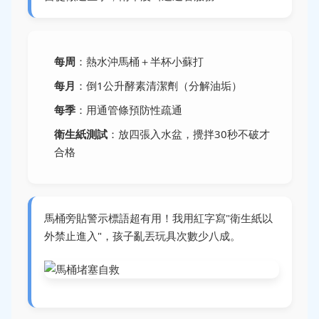
每周
：熱水沖馬桶＋半杯小蘇打
每月
：倒1公升酵素清潔劑（分解油垢）
每季
：用通管條預防性疏通
衛生紙測試
：放四張入水盆，攪拌30秒不破才
合格
馬桶旁貼警示標語超有用！我用紅字寫"衛生紙以
外禁止進入"，孩子亂丟玩具次數少八成。