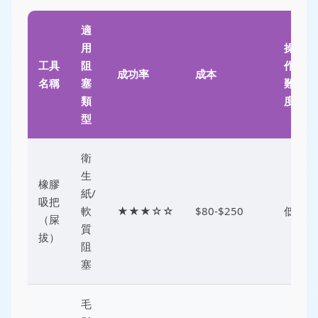
適
用
操
工具
阻
作
成功率
成本
名稱
塞
難
類
度
型
衛
生
橡膠
紙/
吸把
軟
★★★☆☆
$80-$250
低
（屎
質
拔）
阻
塞
毛