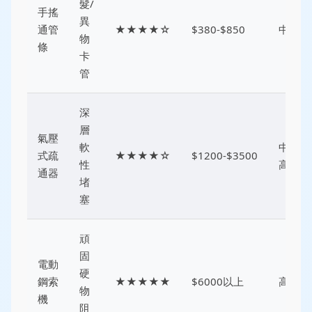
髮/
手搖
異
通管
★★★★☆
$380-$850
中
物
條
卡
管
深
層
氣壓
軟
中
式疏
★★★★☆
$1200-$3500
性
高
通器
堵
塞
頑
固
電動
硬
鋼索
★★★★★
$6000以上
高
物
機
阻