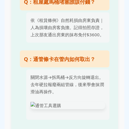
Q：租屋處馬桶堵塞誰該付錢？
依《租賃條例》自然耗損由房東負責｜
人為損壞由房客負擔。記得拍照存證，
上次朋友通出房東的抹布免付$3600。
Q：通管條卡在管內如何取出？
關閉水源→拆馬桶→反方向旋轉退出。
去年硬拉報廢兩組管線，後來學會抹潤
滑油再操作。