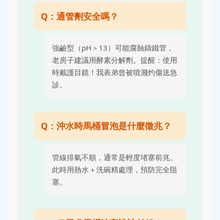
Q：通管劑安全嗎？
強鹼型（pH＞13）可能腐蝕鑄鐵管，
老房子建議用酵素分解劑。提醒：使用
時戴護目鏡！我表弟曾被噴濺灼傷送急
診。
Q：沖水時馬桶冒泡是什麼徵兆？
管線排氣不順，通常是輕度堵塞前兆。
此時用熱水＋洗碗精處理，預防完全阻
塞。