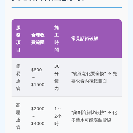
服
施
務
合理收
工
常見話術破解
項
費範圍
時
目
間
簡
30
$800
易
分
"管線老化要全換" → 先
～
通
鐘
要求看內視鏡畫面
$1500
管
內
高
$2000
1～
壓
"藥劑溶解比較快" → 化
～
2小
通
學藥水可能腐蝕管線
$4000
時
管