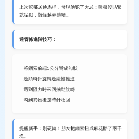
上次幫鄰居通馬桶，發現他犯了大忌：吸盤沒貼緊
就猛戳，難怪越弄越糟...
通管條進階技巧：
將鋼索前端5公分彎成勾狀
邊順時針旋轉邊緩慢推進
遇到阻力時來回抽動旋轉
勾到異物後逆時針收回
提醒新手：別硬轉！朋友把鋼索扭成麻花賠了兩千
塊。