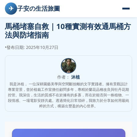
✈
子安の生活旅圖
馬桶堵塞自救｜10種實測有效通馬桶方
法與防堵指南
•
發布日期: 2025年10月27日
作者：
沐植
我是沐植， 一位深耕園藝美學與空間斷捨離的文字實踐者。擁有景觀設計
專業背景，曾於植栽工作室擔任顧問多年，專精於蘭花品種改良與牡丹花期
控管。我深信，生活的質感不在於擁有的多寡，而在於能否與一株植物、一
段情感、一場電影安靜共處。透過簡化日常瑣碎，我致力於分享如何用最純
粹的方式，構築出豐盈的內心世界。