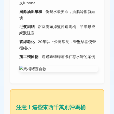
支iPhone
廚餘油垢堆積
- 倒餿水最要命，油脂冷卻就結
塊
毛髮糾結
- 浴室洗頭掉髮沖進馬桶，半年形成
網狀阻塞
管線老化
- 20年以上公寓常見，管壁結垢使管
徑縮小
施工殘留物
- 遇過磁磚碎屑卡在存水彎的案例
注意！這些東西千萬別沖馬桶