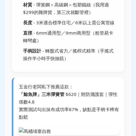
材質
- 彈簧鋼＞高碳鋼＞包塑鐵絲（我用過
$299的雜牌貨，第三次就斷管裡）
長度
- 3米適合標準住宅／6米以上需公寓管線
直徑
- 6mm通用型／9mm商用型（粗管易卡
轉彎處）
手柄設計
- 轉盤式省力／搖桿式精準（手搖式
操作半小時手快抽筋）
五金行老闆私下推薦這款：
「鯨魚牌」三米彈簧管
$620｜附防濺護套｜彈性
係數4.8
實際測試勾出抹布成功率87%，缺點是手柄卡榫有
點鬆