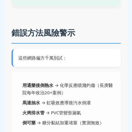
錯誤方法風險警示
這些網路偏方千萬別試：
用通樂後倒熱水
→ 化學反應噴濺灼傷（長庚醫
院每年收治20+案例）
馬達抽水
→ 虹吸效應導致污水倒灌
火烤排水管
→ PVC管變形漏氣
倒可樂
→ 糖分黏結加重堵塞（實測無效）