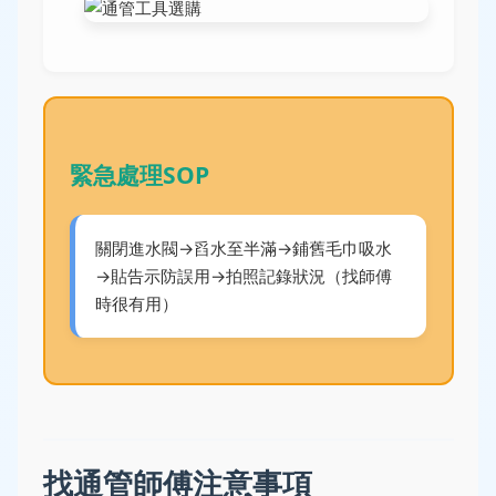
緊急處理SOP
關閉進水閥→舀水至半滿→鋪舊毛巾吸水
→貼告示防誤用→拍照記錄狀況（找師傅
時很有用）
找通管師傅注意事項