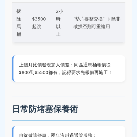
拆
2小
除
$3500
時
"墊片要整套換" → 除非
馬
起跳
以
破損否則可重複用
桶
上
上個月比價發現驚人價差：同區通馬桶報價從
$800到$5500都有，記得要求先報價再施工！
日常防堵塞保養術
自從做這些事，兩年沒叫過通管服務：