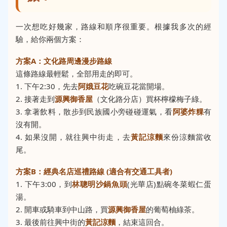
一次想吃好幾家，路線和順序很重要。根據我多次的經
驗，給你兩個方案：
方案A：文化路周邊漫步路線
這條路線最輕鬆，全部用走的即可。
1. 下午2:30，先去
阿娥豆花
吃碗豆花當開場。
2. 接著走到
源興御香屋
（文化路分店）買杯檸檬梅子綠。
3. 拿著飲料，散步到民族國小旁碰碰運氣，看
阿婆炸粿
有
沒有開。
4. 如果沒開，就往興中街走，去
黃記涼麵
來份涼麵當收
尾。
方案B：經典名店巡禮路線 (適合有交通工具者)
1. 下午3:00，到
林聰明沙鍋魚頭
(光華店)點碗冬菜蝦仁蛋
湯。
2. 開車或騎車到中山路，買
源興御香屋
的葡萄柚綠茶。
3. 最後前往興中街的
黃記涼麵
，結束這回合。