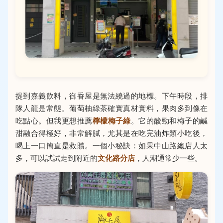
提到嘉義飲料，御香屋是無法繞過的地標。下午時段，排
隊人龍是常態。葡萄柚綠茶確實真材實料，果肉多到像在
吃點心。但我更想推薦
檸檬梅子綠
。它的酸勁和梅子的鹹
甜融合得極好，非常解膩，尤其是在吃完油炸類小吃後，
喝上一口簡直是救贖。一個小秘訣：如果中山路總店人太
多，可以試試走到附近的
文化路分店
，人潮通常少一些。