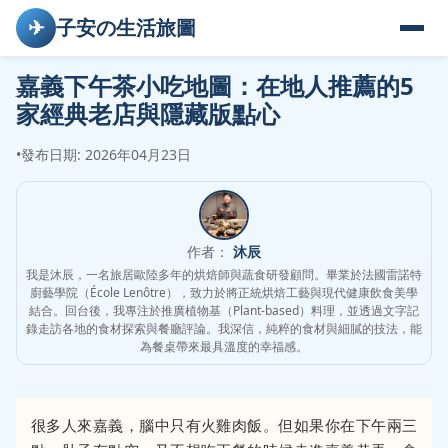
✈
子安の生活旅圖
嘉義下午茶小吃地圖：在地人推薦的5
家經典老店與隱藏版點心
•
發布日期: 2026年04月23日
作者：
沐辰
我是沐辰，一名旅居歐陸多年的烘焙師與蔬食研發顧問。畢業於法國雷諾特
廚藝學院（École Lenôtre），致力於將正統烘焙工藝與現代健康飲食美學
結合。回台後，我專注於推廣植物基（Plant-based）料理，並透過文字記
錄走訪各地的食材探索與餐廳評論。我深信，純粹的食材與細膩的技法，能
為餐桌帶來最具溫度的幸福感。
很多人來嘉義，腦中只有火雞肉飯。但如果你在下午兩三