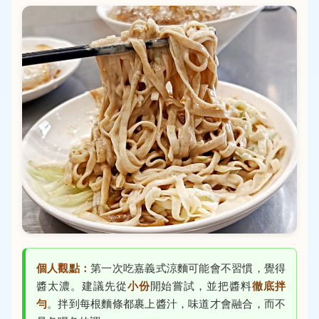
個人觀點：
第一次吃嘉義式涼麵可能會不習慣，覺得
醬太濃。建議先從
小份
開始嘗試，並把醬料
徹底拌
勻
。拌到每根麵條都裹上醬汁，味道才會融合，而不