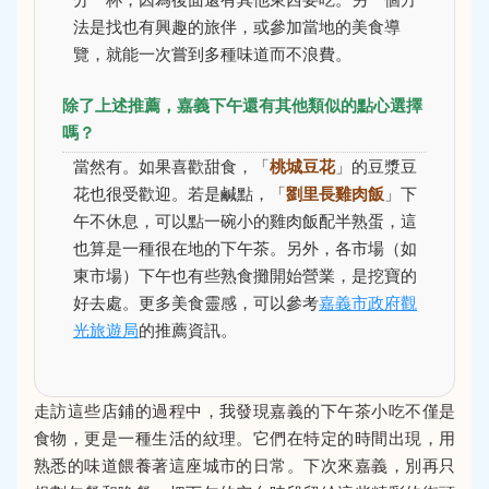
法是找也有興趣的旅伴，或參加當地的美食導
覽，就能一次嘗到多種味道而不浪費。
除了上述推薦，嘉義下午還有其他類似的點心選擇
嗎？
當然有。如果喜歡甜食，「
桃城豆花
」的豆漿豆
花也很受歡迎。若是鹹點，「
劉里長雞肉飯
」下
午不休息，可以點一碗小的雞肉飯配半熟蛋，這
也算是一種很在地的下午茶。另外，各市場（如
東市場）下午也有些熟食攤開始營業，是挖寶的
好去處。更多美食靈感，可以參考
嘉義市政府觀
光旅遊局
的推薦資訊。
走訪這些店鋪的過程中，我發現嘉義的下午茶小吃不僅是
食物，更是一種生活的紋理。它們在特定的時間出現，用
熟悉的味道餵養著這座城市的日常。下次來嘉義，別再只