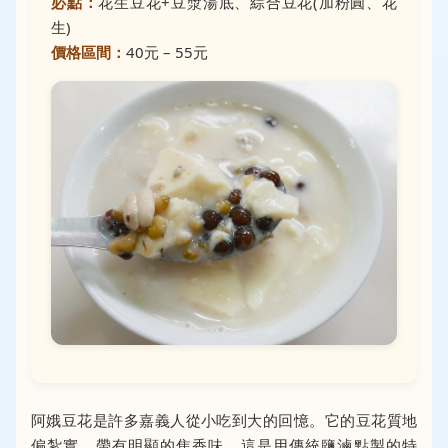
必點：
花生豆花+豆漿湯底、綜合豆花(加粉圓、花
生)
價格區間：
40元 – 55元
阿娥豆花是許多嘉義人從小吃到大的回憶。它的豆花質地
偏紮實，帶有明顯的焦香味，這是用傳統鹽滷點製的特