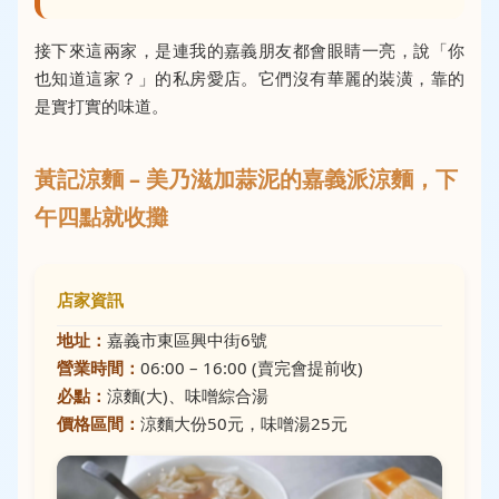
接下來這兩家，是連我的嘉義朋友都會眼睛一亮，說「你
也知道這家？」的私房愛店。它們沒有華麗的裝潢，靠的
是實打實的味道。
黃記涼麵 – 美乃滋加蒜泥的嘉義派涼麵，下
午四點就收攤
店家資訊
地址：
嘉義市東區興中街6號
營業時間：
06:00 – 16:00 (賣完會提前收)
必點：
涼麵(大)、味噌綜合湯
價格區間：
涼麵大份50元，味噌湯25元