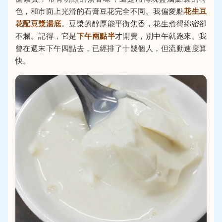
色，和市面上光滑的石膏豆花完全不同。我偏愛點
花生豆
花配豆漿湯底
。豆漿的醇厚能平衡焦香，花生煮得綿密卻
不爛。記得，它是
下午兩點半
才開賣，別中午就跑來。我
曾在週末下午四點去，已經排了十幾個人，但流動速度算
快。