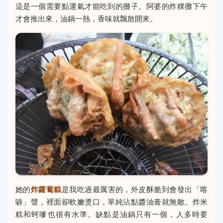
這是一個需要點運氣才能吃到的攤子。阿婆的炸粿攤下午
才會推出來，油鍋一熱，香味就飄散開來。
她的
炸蘿蔔糕
是我吃過最厲害的，外皮酥脆到會發出「喀
哧」聲，裡面卻軟嫩燙口，單純沾點醬油膏就無敵。炸米
糕和蚵嗲也很有水準。缺點是油鍋只有一個，人多時要