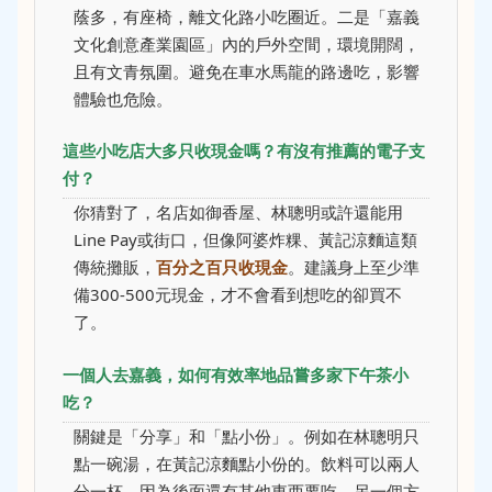
蔭多，有座椅，離文化路小吃圈近。二是「嘉義
文化創意產業園區」內的戶外空間，環境開闊，
且有文青氛圍。避免在車水馬龍的路邊吃，影響
體驗也危險。
這些小吃店大多只收現金嗎？有沒有推薦的電子支
付？
你猜對了，名店如御香屋、林聰明或許還能用
Line Pay或街口，但像阿婆炸粿、黃記涼麵這類
傳統攤販，
百分之百只收現金
。建議身上至少準
備300-500元現金，才不會看到想吃的卻買不
了。
一個人去嘉義，如何有效率地品嘗多家下午茶小
吃？
關鍵是「分享」和「點小份」。例如在林聰明只
點一碗湯，在黃記涼麵點小份的。飲料可以兩人
分一杯，因為後面還有其他東西要吃。另一個方