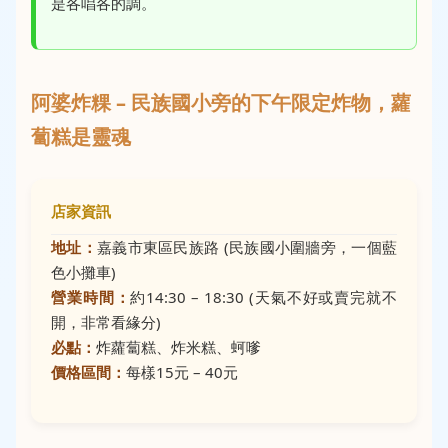
是各唱各的調。
阿婆炸粿 – 民族國小旁的下午限定炸物，蘿
蔔糕是靈魂
店家資訊
地址：
嘉義市東區民族路 (民族國小圍牆旁，一個藍
色小攤車)
營業時間：
約14:30 – 18:30 (天氣不好或賣完就不
開，非常看緣分)
必點：
炸蘿蔔糕、炸米糕、蚵嗲
價格區間：
每樣15元 – 40元