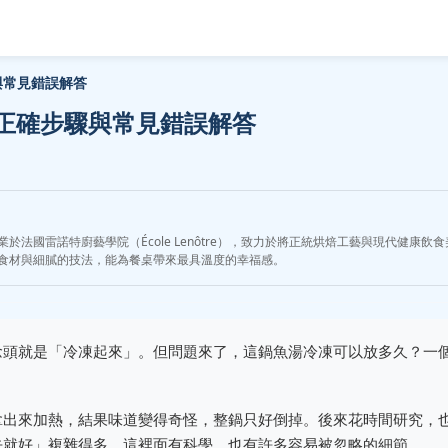
與常見錯誤解答
正確步驟與常見錯誤解答
國雷諾特廚藝學院（École Lenôtre），致力於將正統烘焙工藝與現代健康飲食美
食材與細膩的技法，能為餐桌帶來最具溫度的幸福感。
念頭就是「冷凍起來」。但問題來了，這鍋魚湯冷凍可以放多久？一
？
拿出來加熱，結果味道變得奇怪，整鍋只好倒掉。後來花時間研究，
去就好」複雜得多。這裡面有科學，也有許多容易被忽略的細節。