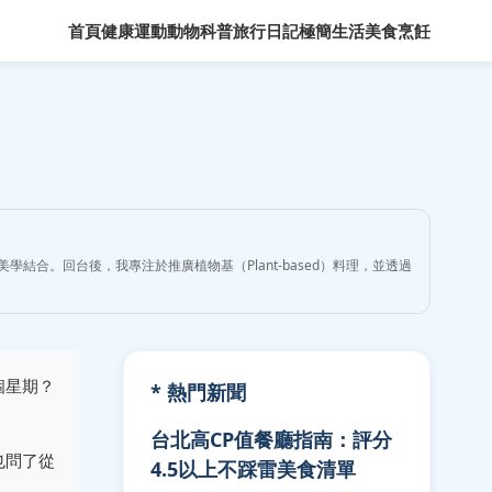
首頁
健康運動
動物科普
旅行日記
極簡生活
美食烹飪
學結合。回台後，我專注於推廣植物基（Plant-based）料理，並透過
個星期？
* 熱門新聞
台北高CP值餐廳指南：評分
也問了從
4.5以上不踩雷美食清單