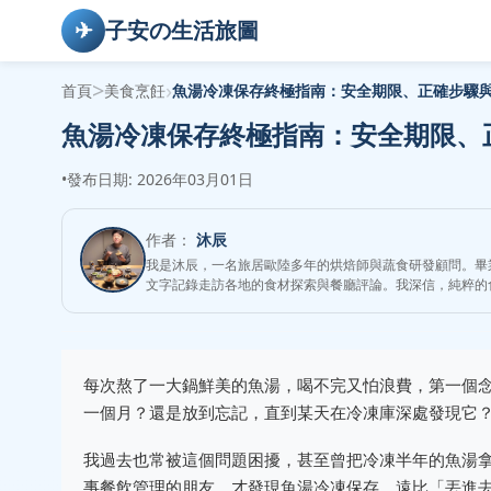
✈
子安の生活旅圖
>
›
首頁
美食烹飪
魚湯冷凍保存終極指南：安全期限、正確步驟
魚湯冷凍保存終極指南：安全期限、
•
發布日期: 2026年03月01日
作者：
沐辰
我是沐辰，一名旅居歐陸多年的烘焙師與蔬食研發顧問。畢業於法
文字記錄走訪各地的食材探索與餐廳評論。我深信，純粹的
每次熬了一大鍋鮮美的魚湯，喝不完又怕浪費，第一個
一個月？還是放到忘記，直到某天在冷凍庫深處發現它
我過去也常被這個問題困擾，甚至曾把冷凍半年的魚湯
事餐飲管理的朋友，才發現魚湯冷凍保存，遠比「丟進