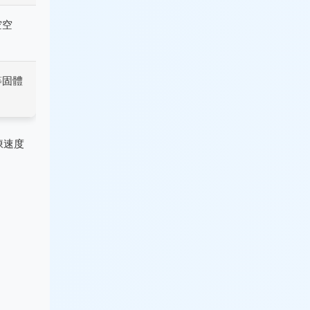
空空
等固體
凍速度