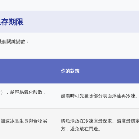
保存期限
幾個關鍵變數：
你的對策
湯），越容易氧化酸敗，
熬湯時可先撇除部分表面浮油再冷凍
會加速冰晶生長與食物劣
將魚湯放在冷凍庫最深處、溫度最穩
方，避免放在門邊。