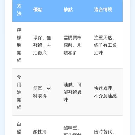
方
優點
缺點
適合情境
法
檸
檬
環保、無
需購買檸
注重天然、
酸
殘留、去
檬酸、步
鍋子有工業
開
油徹底
驟稍多
油味
鍋
食
用
油膩、可
簡單、材
快速處理、
油
能殘留異
料易得
不介意油感
開
味
鍋
白
醋味重、
醋
酸性清
臨時替代、