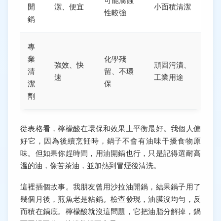
可能腐蝕
開
潔、便宜
小面積清潔
性較強
鍋
專
業
化學殘
強效、快
頑固污漬、
清
留、不環
速
工業用途
潔
保
劑
從表格看，檸檬酸在環保和效果上平衡最好。我個人偏
好它，因為後續烹飪時，鍋子不會有油味干擾食物原
味。但如果你趕時間，用油開鍋也行，只是記得選耐高
溫的油，像苦茶油，並加熱到冒煙後清洗。
這裡插個故事。我朋友曾用沙拉油開鍋，結果鍋子用了
幾個月後，煎魚老是粘鍋。檢查發現，油膜沒均勻，反
而積在鍋底。檸檬酸就沒這問題，它把油脂分解掉，鍋