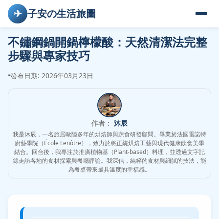
✈
子安の生活旅圖
不鏽鋼鍋開鍋檸檬酸：天然清潔法完整
步驟與專家技巧
•
發布日期: 2026年03月23日
作者：
沐辰
我是沐辰，一名旅居歐陸多年的烘焙師與蔬食研發顧問。畢業於法國雷諾特
廚藝學院（École Lenôtre），致力於將正統烘焙工藝與現代健康飲食美學
結合。回台後，我專注於推廣植物基（Plant-based）料理，並透過文字記
錄走訪各地的食材探索與餐廳評論。我深信，純粹的食材與細膩的技法，能
為餐桌帶來最具溫度的幸福感。