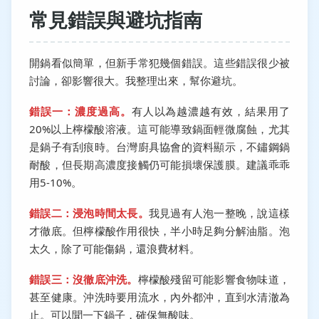
常見錯誤與避坑指南
開鍋看似簡單，但新手常犯幾個錯誤。這些錯誤很少被
討論，卻影響很大。我整理出來，幫你避坑。
錯誤一：濃度過高。
有人以為越濃越有效，結果用了
20%以上檸檬酸溶液。這可能導致鍋面輕微腐蝕，尤其
是鍋子有刮痕時。台灣廚具協會的資料顯示，不鏽鋼鍋
耐酸，但長期高濃度接觸仍可能損壞保護膜。建議乖乖
用5-10%。
錯誤二：浸泡時間太長。
我見過有人泡一整晚，說這樣
才徹底。但檸檬酸作用很快，半小時足夠分解油脂。泡
太久，除了可能傷鍋，還浪費材料。
錯誤三：沒徹底沖洗。
檸檬酸殘留可能影響食物味道，
甚至健康。沖洗時要用流水，內外都沖，直到水清澈為
止。可以聞一下鍋子，確保無酸味。