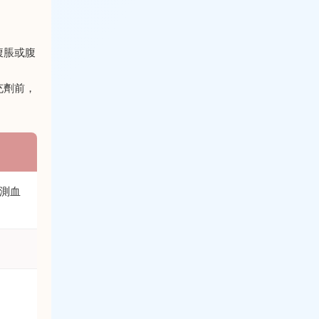
腹脹或腹
充劑前，
測血