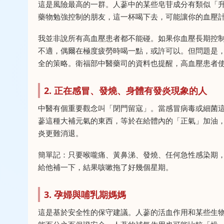
這是風險最高的一群。人蔘中的某些皂苷成分有類似「
藥物勉強控制的朋友，這一杯喝下去，可能讓你的血壓
我並非說所有高血壓患者都不能碰。如果你血壓長期控制得
不適，偶爾在極度疲勞時喝一點，或許可以。但問題是
全的策略。衛福部中醫藥司的資料也提醒，高血壓患者
2. 正在感冒、發燒、身體有發炎現象的人
中醫有個重要觀念叫「閉門留寇」。當感冒病毒或細菌
蔘這種大補元氣的東西，等於在給體內的「正氣」加油
炎更難消退。
簡單記：只要喉嚨痛、黃鼻涕、發燒、任何急性感染期
給他補一下，結果咳嗽拖了好幾個星期。
3. 孕婦與哺乳期媽媽
這是基於安全性的保守建議。人蔘的活血作用和某些生