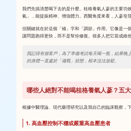
我們先搞清楚喝下去的是什麼。桂格養氣人蔘的主要功
氣」，能提振精神、增強體力。西醫角度來看，人蔘皂苷（G
但關鍵就在於這個「補」字和「調節」作用。它像是一
讓問題跑得更快，而不是幫你修復。很多人把它當成維
我記得有個客戶，為了準備考試每天喝一瓶，結果晚
的身體一直處於「備戰」狀態，根本沒法放鬆。
哪些人絕對不能喝桂格養氣人蔘？五大
根據中醫理論、現代藥理研究以及我自己的臨床觀察，
1. 高血壓控制不穩或嚴重高血壓患者