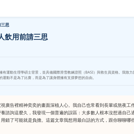
請三思
人飲用前請三思
擁有運動生理學碩士背景，並具備國際滑雪教練證照（BASI）與救生員資格。我致
的運動不是為了比賽，而是為了讓身體擁有支撐夢想的自由。
電視廣告裡精神奕奕的畫面深植人心。我自己也常看到長輩或熬夜工
營養諮詢這麼久，我發現一個普遍的誤區：大多數人根本沒想過自己
，用錯了可能就是負擔。這篇文章我想用最白話的方式，跟你聊聊哪