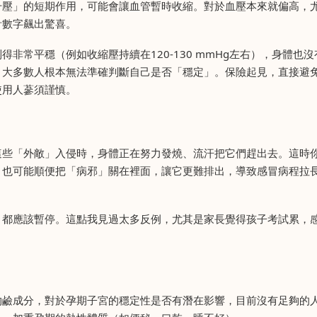
升壓」的短期作用，可能會讓血管暫時收縮。對於血壓本來就偏高，
計數字飆出驚喜。
非常平穩（例如收縮壓持續在120-130 mmHg左右），身體也沒
，大多數人根本無法準確判斷自己是否「穩定」。保險起見，直接避
使用人蔘須謹慎。
這些「外敵」入侵時，身體正在努力發燒、流汗把它們趕出去。這時
，也可能順便把「病邪」關在裡面，讓它更難排出，導致感冒病程拉
，都應該暫停。這點我見過太多反例，尤其是家長覺得孩子考試累，
物鹼成分，對於孕期子宮的穩定性是否有潛在影響，目前沒有足夠的