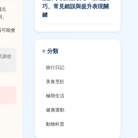
巧、常見錯誤與提升表現關
補元
鍵
用。
器可能會
≡ 分類
蔘讓他
旅行日記
美食烹飪
極簡生活
健康運動
動物科普