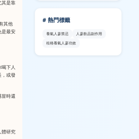
尤其是靠
# 熱門標籤
有其他
免是最安
養氣人蔘禁忌
人蔘飲品副作用
桂格養氣人蔘功效
你喝下人
長，或發
感冒時還
人體研究