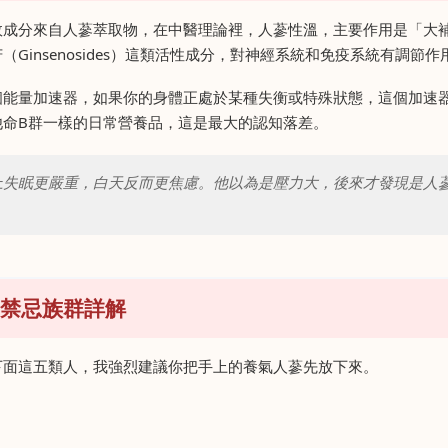
效成分來自人蔘萃取物，在中醫理論裡，人蔘性溫，主要作用是「大
insenosides）這類活性成分，對神經系統和免疫系統有調節作
個能量加速器，如果你的身體正處於某種失衡或特殊狀態，這個加速
他命B群一樣的日常營養品，這是最大的認知落差。
上失眠更嚴重，白天反而更焦慮。他以為是壓力大，後來才發現是人
禁忌族群詳解
下面這五類人，我強烈建議你把手上的養氣人蔘先放下來。