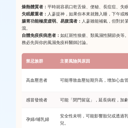
燥熱體質者：
平時就容易口乾舌燥、便秘、長痘痘、失
失眠嚴重者：
人蔘提神，如果你本來就難入睡，下午或
腸胃功能極度虛弱、易腹瀉者：
人蔘雖能補氣，但對於
瀉。
自體免疫疾病患者：
如紅斑性狼瘡、類風濕性關節炎等
務必先與你的風濕免疫科醫師討論。
禁忌族群
主要風險與原因
高血壓患者
可能導致血壓短期升高，增加心血
感冒發燒者
可能「閉門留寇」，延長病程，加
安全性未明，可能影響胎兒或透過
孕婦/哺乳婦
兒。