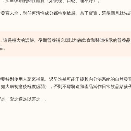
」，加重孕期的熱性體質（如便秘、口乾、睡不好）。
腎發育未全，對任何活性成分都特別敏感。為了寶寶，這幾個月就先
，這是極大的誤解。孕期營養補充應以均衡飲食和醫師指示的營養品
品。
需要特別使用人蔘來補氣。過早進補可能干擾其內分泌系統的自然發
（如大病初癒後極度虛弱），否則不應將這類產品當作日常飲品給孩
實是「愛之適足以害之」。