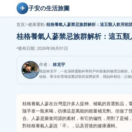
✈
子安の生活旅圖
>
›
首頁
健康運動
桂格養氣人蔘禁忌族群解析：這五類人飲用前
桂格養氣人蔘禁忌族群解析：這五類
•
發布日期: 2026年06月01日
作者：
林克宇
我是林克宇，一名深耕運動科學與戶外探索的物理治療師。
稜線、寒冷的雪場或重訓室的深蹲架旁，我始終相信：正確
桂格養氣人蔘在台灣是許多人提神、補氣的首選飲品，
隨手拿一瓶來喝，彷彿這是萬能的能量補充劑。但做了
合。人蔘是藥食同源的素材，有它的偏性，用對了是補
對桂格養氣人蔘說「不」，以及背後的健康邏輯。