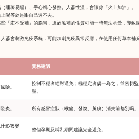
眠（睡著易醒）、手心腳心發熱。人蔘性溫，會讓你「火上加油」。
晚上喝等於是跟自己過不去。
某些「虛不受補」的腸胃，過於滋補的性質可能一時無法承受，導致
。人蔘會刺激免疫系統，可能加劇免疫異常反應，在使用任何草本補
實務建議
控制不穩者絕對避免；極穩定者偶一為之，並密切監
管風險。
壓。
劇發炎。
所有感冒症狀（喉痛、發燒、黃痰）消失前都別喝。
乳汁影響嬰
整個孕期及哺乳期間建議完全避免。