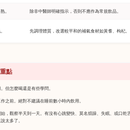
早熟。
除非中醫師明確指示，否則不應作為常規飲品。
眠。
先調理體質，改選較平和的補氣食材如黃耆、枸杞。
重點
用。但怎麼喝還是有些學問。
工作之前。絕對不建議在睡前數小時內飲用。
開始，觀察半天到一天。有沒有心跳變快、莫名煩躁、失眠、或口乾
來說太多了。