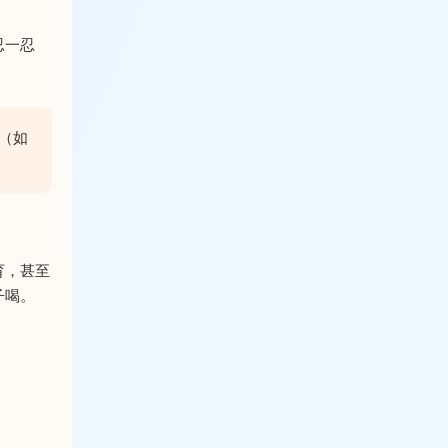
忍一忍
（如
育，甚至
子喝。