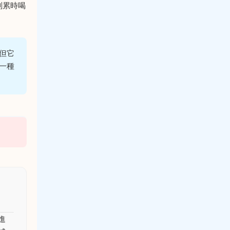
別累時喝
但它
一種
進