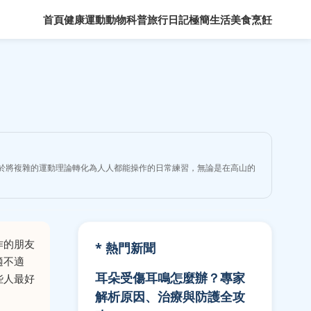
首頁
健康運動
動物科普
旅行日記
極簡生活
美食烹飪
力於將複雜的運動理論轉化為人人都能操作的日常練習，無論是在高山的
作的朋友
* 熱門新聞
適不適
耳朵受傷耳鳴怎麼辦？專家
些人最好
解析原因、治療與防護全攻