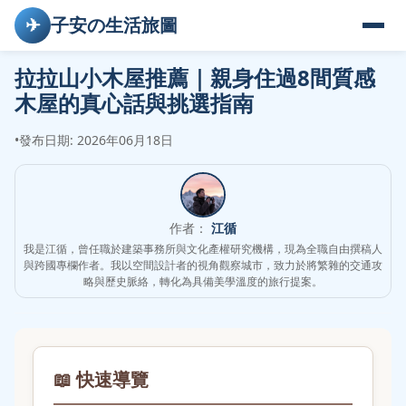
✈
子安の生活旅圖
拉拉山小木屋推薦｜親身住過8間質感
木屋的真心話與挑選指南
•
發布日期: 2026年06月18日
作者：
江循
我是江循，曾任職於建築事務所與文化產權研究機構，現為全職自由撰稿人
與跨國專欄作者。我以空間設計者的視角觀察城市，致力於將繁雜的交通攻
略與歷史脈絡，轉化為具備美學溫度的旅行提案。
📖 快速導覽