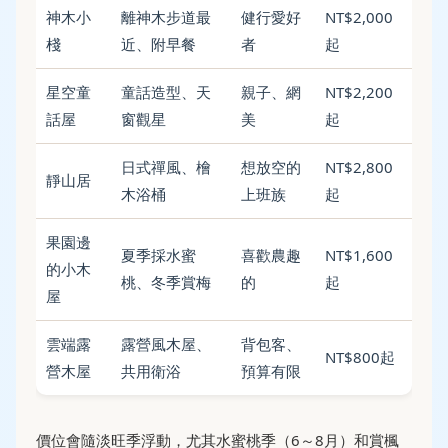
神木小
離神木步道最
健行愛好
NT$2,000
棧
近、附早餐
者
起
星空童
童話造型、天
親子、網
NT$2,200
話屋
窗觀星
美
起
日式禪風、檜
想放空的
NT$2,800
靜山居
木浴桶
上班族
起
果園邊
夏季採水蜜
喜歡農趣
NT$1,600
的小木
桃、冬季賞梅
的
起
屋
雲端露
露營風木屋、
背包客、
NT$800起
營木屋
共用衛浴
預算有限
價位會隨淡旺季浮動，尤其水蜜桃季（6～8月）和賞楓