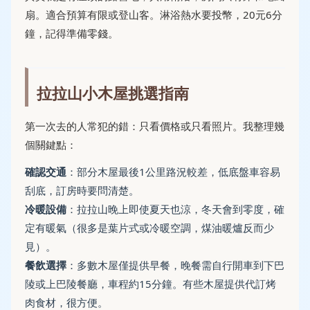
扇。適合預算有限或登山客。淋浴熱水要投幣，20元6分
鐘，記得準備零錢。
拉拉山小木屋挑選指南
第一次去的人常犯的錯：只看價格或只看照片。我整理幾
個關鍵點：
確認交通
：部分木屋最後1公里路況較差，低底盤車容易
刮底，訂房時要問清楚。
冷暖設備
：拉拉山晚上即使夏天也涼，冬天會到零度，確
定有暖氣（很多是葉片式或冷暖空調，煤油暖爐反而少
見）。
餐飲選擇
：多數木屋僅提供早餐，晚餐需自行開車到下巴
陵或上巴陵餐廳，車程約15分鐘。有些木屋提供代訂烤
肉食材，很方便。