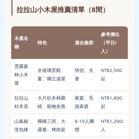
拉拉山小木屋推薦清單（8間）
參考價位
木屋名
特色
適合族群
（平日/
稱
人）
雲霧森
全玻璃景觀
情侶、夫
NT$2,500
林小木
窗、獨立湯屋
妻
起
屋
拉拉山
大片杉木林圍
家庭、毛
NT$1,800
杉木居
繞、寵物友善
孩家庭
起
山嵐秘
獨棟三房、大
8-10人團
NT$1,200/
境包棟
露臺、烤肉架
體
人