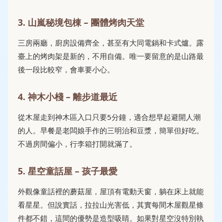
3. 山嵐秘境包棟 – 團體烤肉天堂
三房兩廳，廚房設備齊全，甚至有大同電鍋和卡式爐。露
臺上的烤肉架是新的，不用自備。唯一要留意的是山路最
後一段比較窄，會車要小心。
4. 神木小棧 – 離步道最近
從木屋走到神木區入口只要5分鐘，適合想早起避開人潮
的人。早餐是老闆娘手作的三明治和豆漿，簡單但好吃。
不過房間偏小，行李箱打開就滿了。
5. 星空童話屋 – 孩子最愛
外觀像童話裡的蘑菇屋，屋頂有電動天窗，躺在床上就能
看星星。但說實話，拉拉山光害低，其實每間木屋觀星條
件都不錯，這間的優勢是造型吸睛。如果對星空沒特別執