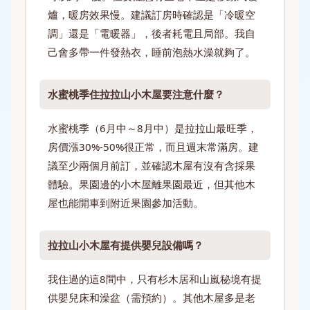
爐，暖房效果慢。建議訂房時確認是「冷暖空
調」還是「電暖器」，後者耗電且局部。我自
己會多帶一件發熱衣，睡前泡熱水澡就夠了。
水蜜桃季住拉拉山小木屋要注意什麼？
水蜜桃季（6月中～8月中）是拉拉山最旺季，
房價漲30%-50%很正常，而且週末常滿房。建
議至少兩個月前訂，並確認木屋有沒有含採果
體驗。果園邊的小木屋離果園最近，但其他木
屋也能開車到附近果園參加活動。
拉拉山小木屋有提供嬰兒設備嗎？
我住過的這8間中，只有杉木居和山嵐秘境有提
供嬰兒床和澡盆（需預約）。其他木屋多是老