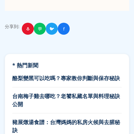
分享到:
🐧
💬
🐦
f
* 熱門新聞
酪梨變黑可以吃嗎？專家教你判斷與保存秘訣
台南梅子雞去哪吃？老饕私藏名單與料理秘訣
公開
豬展燉湯食譜：台灣媽媽的私房火候與去腥秘
訣