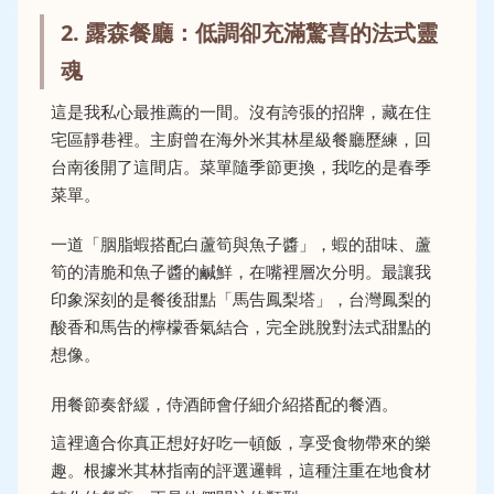
2. 露森餐廳：低調卻充滿驚喜的法式靈
魂
這是我私心最推薦的一間。沒有誇張的招牌，藏在住
宅區靜巷裡。主廚曾在海外米其林星級餐廳歷練，回
台南後開了這間店。菜單隨季節更換，我吃的是春季
菜單。
一道「胭脂蝦搭配白蘆筍與魚子醬」，蝦的甜味、蘆
筍的清脆和魚子醬的鹹鮮，在嘴裡層次分明。最讓我
印象深刻的是餐後甜點「馬告鳳梨塔」，台灣鳳梨的
酸香和馬告的檸檬香氣結合，完全跳脫對法式甜點的
想像。
用餐節奏舒緩，侍酒師會仔細介紹搭配的餐酒。
這裡適合你真正想好好吃一頓飯，享受食物帶來的樂
趣。根據
米其林指南
的評選邏輯，這種注重在地食材