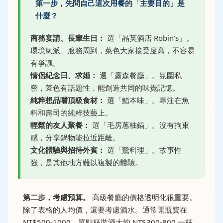
第一步，先問自己這次用餐的「主要目的」是
什麼？
商務宴請、長輩生日：
選「晶英酒店 Robin's」。
環境氣派、服務周到，菜色大家接受度高，不容易
有爭議。
情侶紀念日、求婚：
選「露森餐廳」。氛圍私
密，菜色有話題性，能創造共同的味覺記憶。
純粹想品嚐頂級食材：
選「鮨本味」。專注在魚
料和壽司的純粹技藝上。
輕鬆的友人聚餐：
選「毛房蔥柚鍋」。沒有拘束
感，分享鍋物能拉近距離。
文化體驗與招待外賓：
選「鶯料理」。故事性
強，是其他地方難以複製的體驗。
第二步，考慮預算。
高級餐廳的價格透明化很重要。
除了表格的人均價，還要考慮酒水。通常開瓶費在
NT$500-1000，單點杯裝酒大約 NT$300-800 一杯。