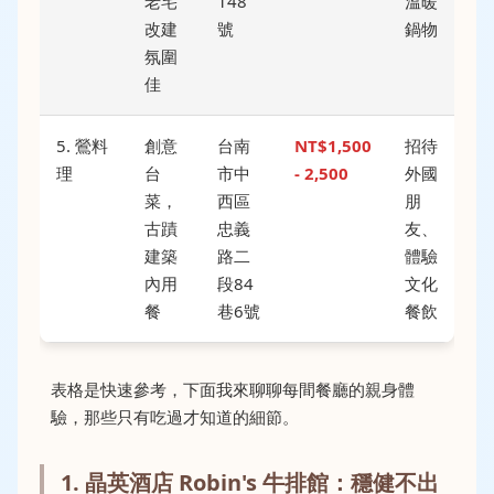
老宅
148
溫暖
改建
號
鍋物
氛圍
佳
5. 鶯料
創意
台南
NT$1,500
招待
理
台
市中
- 2,500
外國
菜，
西區
朋
古蹟
忠義
友、
建築
路二
體驗
內用
段84
文化
餐
巷6號
餐飲
表格是快速參考，下面我來聊聊每間餐廳的親身體
驗，那些只有吃過才知道的細節。
1. 晶英酒店 Robin's 牛排館：穩健不出