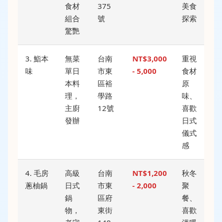
食材
375
美食
組合
號
探索
驚艷
3. 鮨本
無菜
台南
NT$3,000
重視
味
單日
市東
- 5,000
食材
本料
區裕
原
理，
學路
味、
主廚
12號
喜歡
發辦
日式
儀式
感
4. 毛房
高級
台南
NT$1,200
秋冬
蔥柚鍋
日式
市東
- 2,000
聚
鍋
區府
餐、
物，
東街
喜歡