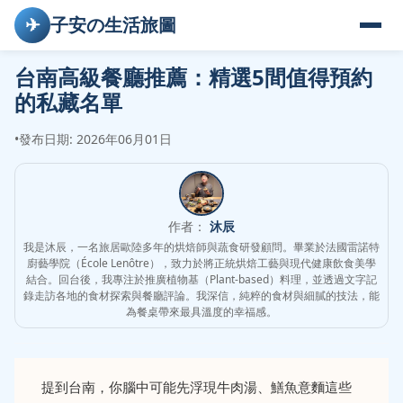
✈
子安の生活旅圖
台南高級餐廳推薦：精選5間值得預約
的私藏名單
•
發布日期: 2026年06月01日
作者：
沐辰
我是沐辰，一名旅居歐陸多年的烘焙師與蔬食研發顧問。畢業於法國雷諾特
廚藝學院（École Lenôtre），致力於將正統烘焙工藝與現代健康飲食美學
結合。回台後，我專注於推廣植物基（Plant-based）料理，並透過文字記
錄走訪各地的食材探索與餐廳評論。我深信，純粹的食材與細膩的技法，能
為餐桌帶來最具溫度的幸福感。
提到台南，你腦中可能先浮現牛肉湯、鱔魚意麵這些