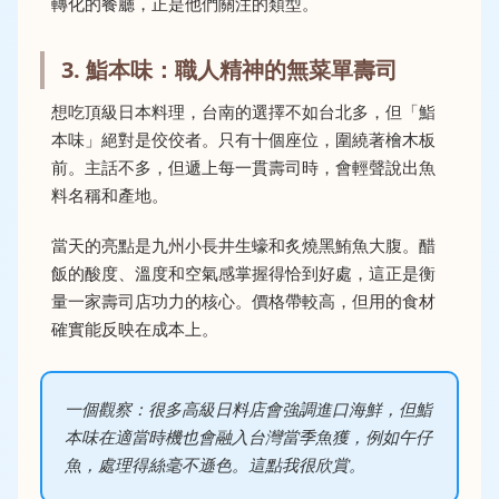
轉化的餐廳，正是他們關注的類型。
3. 鮨本味：職人精神的無菜單壽司
想吃頂級日本料理，台南的選擇不如台北多，但「鮨
本味」絕對是佼佼者。只有十個座位，圍繞著檜木板
前。主話不多，但遞上每一貫壽司時，會輕聲說出魚
料名稱和產地。
當天的亮點是九州小長井生蠔和炙燒黑鮪魚大腹。醋
飯的酸度、溫度和空氣感掌握得恰到好處，這正是衡
量一家壽司店功力的核心。價格帶較高，但用的食材
確實能反映在成本上。
一個觀察：很多高級日料店會強調進口海鮮，但鮨
本味在適當時機也會融入台灣當季魚獲，例如午仔
魚，處理得絲毫不遜色。這點我很欣賞。