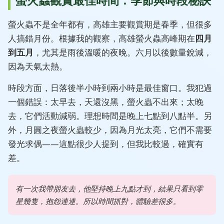
螢火蟲觀賞最佳時間：季節與時段秘訣
螢火蟲不是全年都有，高雄主要觀賞期是春季，但很多
人搞錯月份。根據我的觀察，高雄螢火蟲高峰期在
四月
到五月
，尤其是雨後溫暖的夜晚。六月以後數量銳減，
因為天氣太熱。
時段方面，日落後半小時到兩小時是最佳窗口。我犯過
一個錯誤：太早去，天還沒黑，螢火蟲不出來；太晚
去，它們活動減弱。理想時間是晚上七點到八點半。另
外，月圓之夜螢火蟲較少，因為月光太亮，它們不需要
發光求偶——這點很少人提到，但我比較過，確實有
差。
有一次我帶朋友去，他堅持晚上九點才到，結果只看到零
星幾隻，抱怨連連。所以時間抓對，體驗差很多。