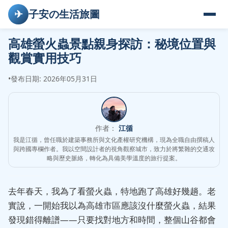
✈
子安の生活旅圖
高雄螢火蟲景點親身探訪：秘境位置與
觀賞實用技巧
•
發布日期: 2026年05月31日
作者：
江循
我是江循，曾任職於建築事務所與文化產權研究機構，現為全職自由撰稿人
與跨國專欄作者。我以空間設計者的視角觀察城市，致力於將繁雜的交通攻
略與歷史脈絡，轉化為具備美學溫度的旅行提案。
去年春天，我為了看螢火蟲，特地跑了高雄好幾趟。老
實說，一開始我以為高雄市區應該沒什麼螢火蟲，結果
發現錯得離譜——只要找對地方和時間，整個山谷都會