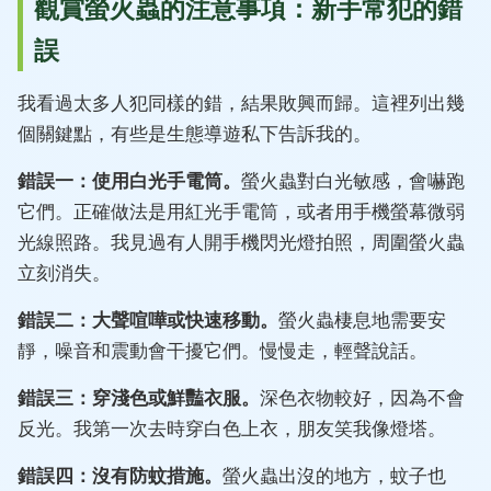
觀賞螢火蟲的注意事項：新手常犯的錯
誤
我看過太多人犯同樣的錯，結果敗興而歸。這裡列出幾
個關鍵點，有些是生態導遊私下告訴我的。
錯誤一：使用白光手電筒。
螢火蟲對白光敏感，會嚇跑
它們。正確做法是用紅光手電筒，或者用手機螢幕微弱
光線照路。我見過有人開手機閃光燈拍照，周圍螢火蟲
立刻消失。
錯誤二：大聲喧嘩或快速移動。
螢火蟲棲息地需要安
靜，噪音和震動會干擾它們。慢慢走，輕聲說話。
錯誤三：穿淺色或鮮豔衣服。
深色衣物較好，因為不會
反光。我第一次去時穿白色上衣，朋友笑我像燈塔。
錯誤四：沒有防蚊措施。
螢火蟲出沒的地方，蚊子也