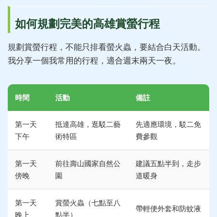
如何規劃完美的高雄賞螢行程
規劃賞螢行程，不能只排看螢火蟲，要結合白天活動。
我分享一個我常用的行程，適合週末兩天一夜。
時間
活動
備註
第一天
抵達高雄，逛駁二藝
先適應環境，駁二免
下午
術特區
費參觀
第一天
前往壽山國家自然公
建議五點半到，走步
傍晚
園
道暖身
第一天
賞螢火蟲（七點至八
帶輕便外套和防蚊液
晚上
點半）