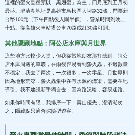
這裡的螢火蟲種類以「黑翅螢」為主，四月底到五月初
最盛。澄清湖地址是高雄市鳥松區大埤路32號，門票新
台幣100元（下午四點後入園半價），營業時間到晚上
十點。從高雄火車站搭公車70路或紅30路可到。
其他隱藏地點：阿公店水庫與月世界
這些地方比較少人提，但我從當地朋友那打聽到。阿公
店水庫周邊的草叢，在雨後容易看到螢火蟲，不過數量
不穩定，我去了兩次，一次很多，一次零星。月世界則
因為地形荒涼，螢火蟲集中在有水源的溝渠，需要在地
導引。我不建議新手獨自去，因為路況暗，容易迷路。
如果你時間有限，我排序一下：壽山優先，澄清湖次
之，隱藏點只適合探險型遊客。