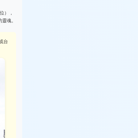
位），
的靈魂。
或台