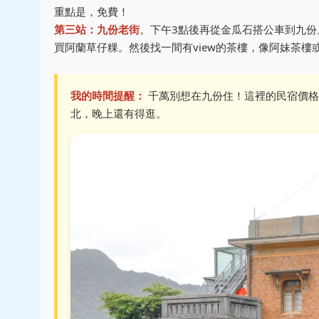
重點是，免費！
第三站：九份老街
。下午3點後再從金瓜石搭公車到九
買阿蘭草仔粿。然後找一間有view的茶樓，像阿妹茶
我的時間提醒：
千萬別想在九份住！這裡的民宿價格
北，晚上還有得逛。