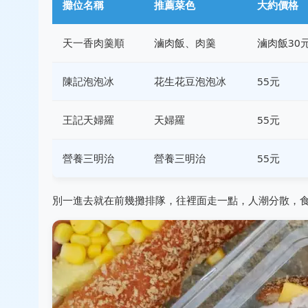
攤位名稱
推薦菜色
大約價格
天一香肉羹順
滷肉飯、肉羹
滷肉飯30
陳記泡泡冰
花生花豆泡泡冰
55元
王記天婦羅
天婦羅
55元
營養三明治
營養三明治
55元
別一進去就在前幾攤排隊，往裡面走一點，人潮分散，