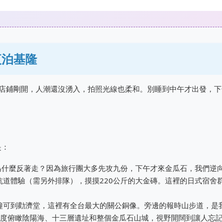
夜泊基隆
時店鋪剛開，人潮還沒湧入，拍照光線也柔和。別睡到中午才出發，下
是：
為什麼反著走？因為旅行團大多先攻九份，下午才來金瓜石，我們逆
坑道體驗（需另外排隊），摸摸220公斤的大金磚。這裡的日式宿舍
鐘可到勸濟堂，這裡有全台最大的關公銅像。旁邊的報時山步道，是
0度俯瞰陰陽海、十三層遺址和整個金瓜石山城，視野開闊到讓人忘