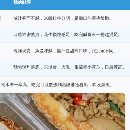
我的點評
元
滷汁香而不膩，米飯粒粒分明，是廟口的靈魂飯攤。
口感綿密紮實，花生顆粒感足，吃完鹹食來一份超滿足。
現炸現賣，魚漿味鮮，醬汁是甜辣口味，跟別家不同。
麵包現炸酥脆，夾滷蛋、火腿、番茄和小黃瓜，口感豐富。
食物水準一樣高。吃完可以散步到基隆港邊看船，吹吹海風。