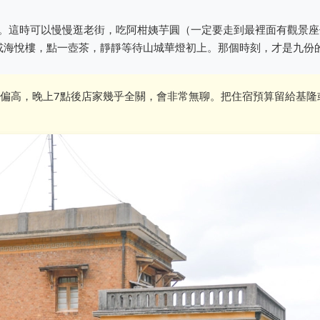
份。這時可以慢慢逛老街，吃阿柑姨芋圓（一定要走到最裡面有觀景座
樓或海悅樓，點一壺茶，靜靜等待山城華燈初上。那個時刻，才是九份
偏高，晚上7點後店家幾乎全關，會非常無聊。把住宿預算留給基隆