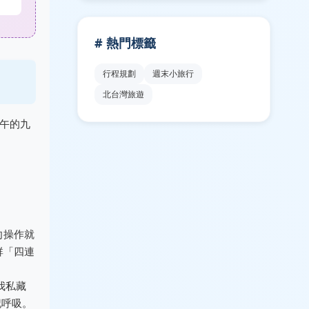
# 熱門標籤
行程規劃
週末小旅行
北台灣旅遊
午的九
向操作就
群「四連
我私藏
記呼吸。