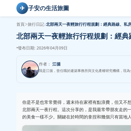
✈
子安の生活旅圖
>
›
首頁
旅行日記
北部兩天一夜輕旅行行程規劃：經典路線、私
北部兩天一夜輕旅行行程規劃：經典
•
發布日期: 2026年04月09日
作者：
江循
我是江循，曾任職於建築事務所與文化產權研究機構，現為
你是不是也常常覺得，週末待在家裡有點浪費，但又不
北部兩天一夜行程。這次分享的，是我最常帶朋友走的
的美食一樣不少。關鍵在於時間的拿捏和幾個只有當地