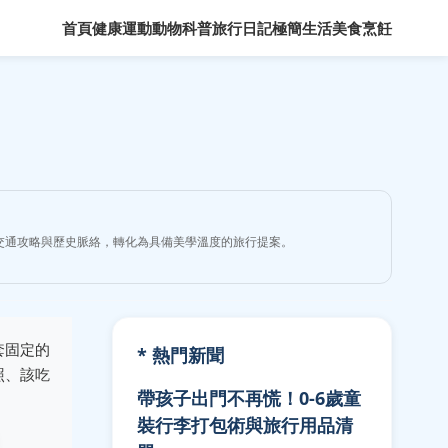
首頁
健康運動
動物科普
旅行日記
極簡生活
美食烹飪
交通攻略與歷史脈絡，轉化為具備美學溫度的旅行提案。
套固定的
* 熱門新聞
照、該吃
帶孩子出門不再慌！0-6歲童
裝行李打包術與旅行用品清