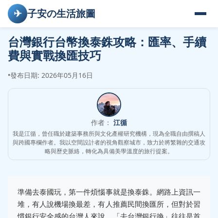
✈
子安の生活旅圖
台灣銀行台幣換泰銖攻略：匯率、手續
費與實戰換匯技巧
•
發布日期: 2026年05月16日
作者：
江循
我是江循，曾任職於建築事務所與文化產權研究機構，現為全職自由撰稿人
與跨國專欄作者。我以空間設計者的視角觀察城市，致力於將繁雜的交通攻
略與歷史脈絡，轉化為具備美學溫度的旅行提案。
準備去泰國玩，第一件煩惱事就是換泰銖。網路上資訊一
堆，有人說機場換最差，有人推薦民間換匯所，但對於習
慣銀行安全感的台灣人來說，「去台灣銀行換」往往是首