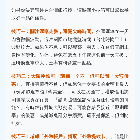
如果你決定還是在台灣銀行換，這幾個小技巧可以幫你爭
取好一點的條件。
技巧一：關注匯率走勢，避開尖峰時間。
外匯匯率在一天
內會微幅波動。通常國際市場開盤時間（台北時間早上）
波動較大。如果你不急，可以觀察一兩天，在台銀官網上
看匯率變化。另外，避免在週五下午或連假前一天去換，
這時換匯需求大，匯率有時會差一點點。
技巧二：大額換匯可「議價」？不，但可以問「大額優
惠」。
直接議價行不通，但如果你一次要換的金額非常大
（例如超過等值1萬美金），可以在換匯前，禮貌性地詢
問理專或資深行員：「請問這個金額有沒有任何優惠的可
能？」有時銀行對於大額交易，可能會給予接近「即期匯
率」的優惠，或是減免部分手續費。這不是保證，但問問
無妨。
技巧三：考慮「外幣帳戶」搭配「外幣提款卡」。
這是比