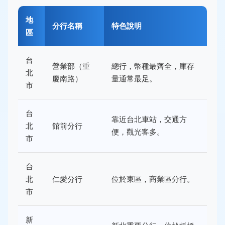
地
分行名稱
特色說明
區
台
營業部（重
總行，幣種最齊全，庫存
北
慶南路）
量通常最足。
市
台
靠近台北車站，交通方
北
館前分行
便，觀光客多。
市
台
北
仁愛分行
位於東區，商業區分行。
市
新