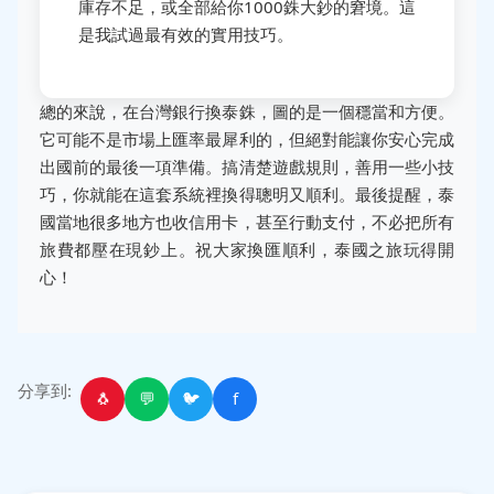
庫存不足，或全部給你1000銖大鈔的窘境。這
是我試過最有效的實用技巧。
總的來說，在台灣銀行換泰銖，圖的是一個穩當和方便。
它可能不是市場上匯率最犀利的，但絕對能讓你安心完成
出國前的最後一項準備。搞清楚遊戲規則，善用一些小技
巧，你就能在這套系統裡換得聰明又順利。最後提醒，泰
國當地很多地方也收信用卡，甚至行動支付，不必把所有
旅費都壓在現鈔上。祝大家換匯順利，泰國之旅玩得開
心！
分享到:
🐧
💬
🐦
f