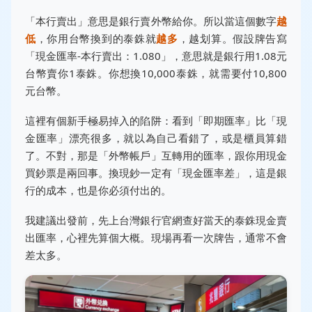
「本行賣出」意思是銀行賣外幣給你。所以當這個數字
越
低
，你用台幣換到的泰銖就
越多
，越划算。假設牌告寫
「現金匯率-本行賣出：1.080」，意思就是銀行用1.08元
台幣賣你1泰銖。你想換10,000泰銖，就需要付10,800
元台幣。
這裡有個新手極易掉入的陷阱：看到「即期匯率」比「現
金匯率」漂亮很多，就以為自己看錯了，或是櫃員算錯
了。不對，那是「外幣帳戶」互轉用的匯率，跟你用現金
買鈔票是兩回事。換現鈔一定有「現金匯率差」，這是銀
行的成本，也是你必須付出的。
我建議出發前，先上
台灣銀行官網
查好當天的泰銖現金賣
出匯率，心裡先算個大概。現場再看一次牌告，通常不會
差太多。