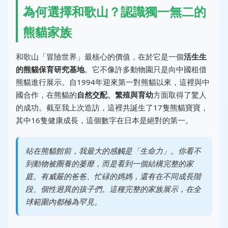
為何選擇和歌山？認識獨一無二的
熊貓家族
和歌山「冒險世界」最核心的價值，在於它是一個
活生生
的熊貓保育研究基地
。它不像許多動物園只是向中國租借
熊貓進行展示。自1994年迎來第一對熊貓以來，這裡與中
國合作，在熊貓的
自然交配、繁殖與育幼
方面取得了驚人
的成功。截至我上次造訪，這裡共誕生了17隻熊貓寶寶，
其中16隻健康成長，這個數字在日本是絕對的第一。
站在熊貓館前，我最大的感觸是「生命力」。你看不
到動物被圈養的萎靡，而是看到一個結構完整的家
庭。有威嚴的爸爸、忙碌的媽媽，還有在不同成長階
段、個性迥異的孩子們。這種完整的家族展示，在全
球範圍內都極為罕見。