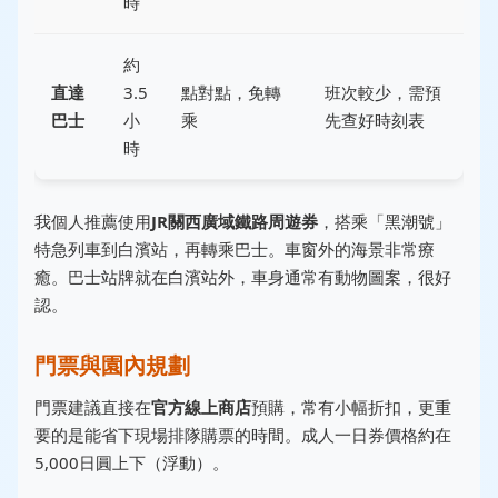
時
約
直達
3.5
點對點，免轉
班次較少，需預
巴士
小
乘
先查好時刻表
時
我個人推薦使用
JR關西廣域鐵路周遊券
，搭乘「黑潮號」
特急列車到白濱站，再轉乘巴士。車窗外的海景非常療
癒。巴士站牌就在白濱站外，車身通常有動物圖案，很好
認。
門票與園內規劃
門票建議直接在
官方線上商店
預購，常有小幅折扣，更重
要的是能省下現場排隊購票的時間。成人一日券價格約在
5,000日圓上下（浮動）。