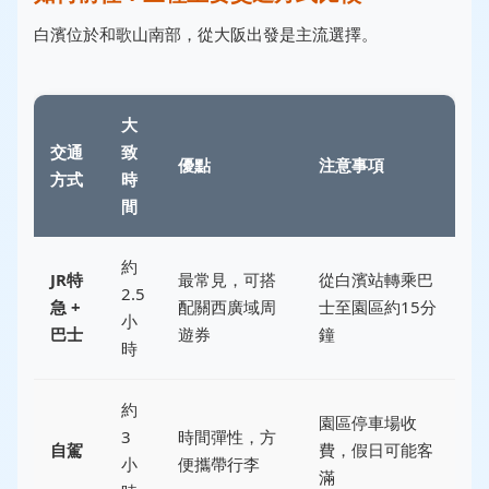
白濱位於和歌山南部，從大阪出發是主流選擇。
大
交通
致
優點
注意事項
方式
時
間
約
JR特
最常見，可搭
從白濱站轉乘巴
2.5
急 +
配關西廣域周
士至園區約15分
小
巴士
遊券
鐘
時
約
園區停車場收
3
時間彈性，方
自駕
費，假日可能客
小
便攜帶行李
滿