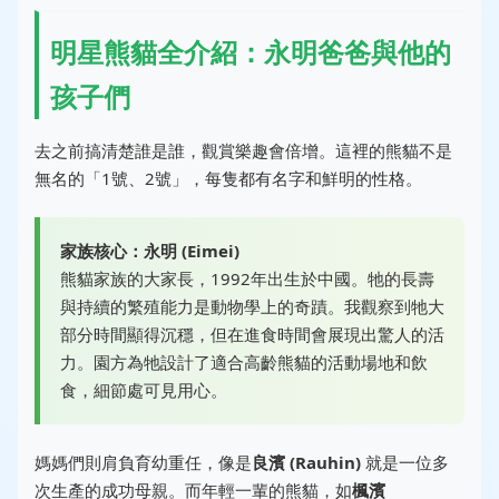
明星熊貓全介紹：永明爸爸與他的
孩子們
去之前搞清楚誰是誰，觀賞樂趣會倍增。這裡的熊貓不是
無名的「1號、2號」，每隻都有名字和鮮明的性格。
家族核心：永明 (Eimei)
熊貓家族的大家長，1992年出生於中國。牠的長壽
與持續的繁殖能力是動物學上的奇蹟。我觀察到牠大
部分時間顯得沉穩，但在進食時間會展現出驚人的活
力。園方為牠設計了適合高齡熊貓的活動場地和飲
食，細節處可見用心。
媽媽們則肩負育幼重任，像是
良濱 (Rauhin)
就是一位多
次生產的成功母親。而年輕一輩的熊貓，如
楓濱