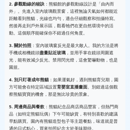
2. 參觀動線的秘訣
：熊貓館的參觀動線設計是「由內而
外」。先進入室內玻璃觀景窗，這裡無論天氣如何都能近
距離看到熊貓，光線也均勻，適合仔細觀察和拍攝特寫。
然後再走到戶外展示區，觀看牠們在更自然環境中的活
動。這個順序能確保你不錯過任何角度。
3. 關於拍照
：室內玻璃窗反光是最大敵人。我的方法是將
手機或相機鏡頭
盡量貼近玻璃
，並用手掌在鏡頭周圍遮
光，能有效減少反光。禁用閃光燈，這會驚嚇動物，也是
園規。
4. 別只盯著成年熊貓
：如果運氣好，遇到熊貓育兒期，園
方可能會在特定區域設置
育嬰室直播畫面
。別錯過這個觀
察熊貓寶寶的機會，那是無比珍貴的景象。
5. 周邊商品與餐飲
：熊貓紀念品商店商品豐富，但熱門商
品（如特定熊貓玩偶）下午可能缺貨，有特別喜歡的建議
早點購買。園內有熊貓造型包子等主題餐點，味道就是普
通的日式點心，買來拍照紀念大於美味期待。