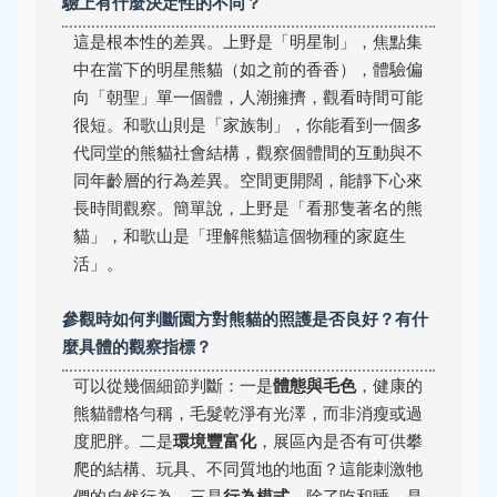
驗上有什麼決定性的不同？
這是根本性的差異。上野是「明星制」，焦點集
中在當下的明星熊貓（如之前的香香），體驗偏
向「朝聖」單一個體，人潮擁擠，觀看時間可能
很短。和歌山則是「家族制」，你能看到一個多
代同堂的熊貓社會結構，觀察個體間的互動與不
同年齡層的行為差異。空間更開闊，能靜下心來
長時間觀察。簡單說，上野是「看那隻著名的熊
貓」，和歌山是「理解熊貓這個物種的家庭生
活」。
參觀時如何判斷園方對熊貓的照護是否良好？有什
麼具體的觀察指標？
可以從幾個細節判斷：一是
體態與毛色
，健康的
熊貓體格勻稱，毛髮乾淨有光澤，而非消瘦或過
度肥胖。二是
環境豐富化
，展區內是否有可供攀
爬的結構、玩具、不同質地的地面？這能刺激牠
們的自然行為。三是
行為模式
，除了吃和睡，是