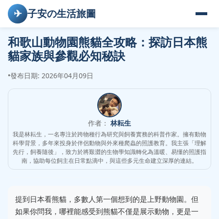
✈
子安の生活旅圖
和歌山動物園熊貓全攻略：探訪日本熊
貓家族與參觀必知秘訣
•
發布日期: 2026年04月09日
作者：
林耘生
我是林耘生，一名專注於跨物種行為研究與飼養實務的科普作家。擁有動物
科學背景，多年來投身於伴侶動物與外來種爬蟲的照護教育。我主張「理解
先行，飼養隨後」，致力於將艱澀的生物學知識轉化為溫暖、易懂的照護指
南，協助每位飼主在日常點滴中，與這些多元生命建立深厚的連結。
提到日本看熊貓，多數人第一個想到的是上野動物園。但
如果你問我，哪裡能感受到熊貓不僅是展示動物，更是一