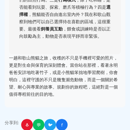
否能看到玩耍、探索、磨爪等積極行為？四是
選
擇權
，熊貓能否自由進出室內外？我在和歌山觀
察到牠們可以自己選擇待在喜歡的區域，這很重
要。最後看
飼養員互動
，餵食或訓練時是否以正
向鼓勵為主，動物是否表現平靜而非緊張。
一趟和歌山熊貓之旅，收穫的不只是手機裡可愛的照片，
更是對生命與保育的深刻體會。當你站在那裡，看著永明
爸爸安詳地吃著竹子，或是小熊貓笨拙地學習爬樹，你會
明白，這裡守護的不只是幾隻瀕危動物，而是一個關於希
望、耐心與專業的故事。規劃你的旅程吧，這絕對是一個
值得專程前往的目的地。
分享到:
🐧
💬
🐦
f