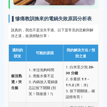
▌慘痛教訓換來的電鍋失敗原因分析表
說真的，我也不是沒失手過。以下是常見的悲劇與解
決之道，血淚經驗分享：
遇到的
我的解決方法 / 預
可能的原因
狀況
防之道
1. 白米至少泡
20-
1. 米沒泡夠時間
30 分鐘
飯沒熟
2. 煮飯水量不足
2. 水量抓
1:1 -
透 / 夾
3. 內鍋放入電鍋後
1:1.2
(米：水)
生飯
忘記按下開關 (別
3. 按下開關後... 確
笑！我做過！?)
認燈有亮！