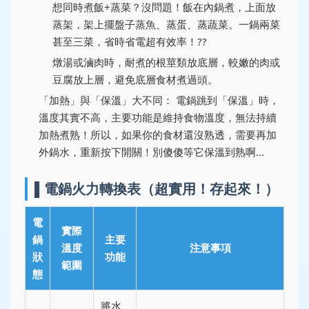
想同時煮飯+蒸菜？沒問題！飯在內鍋煮，上面放
蒸架，架上擺盤子蒸魚、蒸蛋、蒸蔬菜。一鍋兩菜
甚至三菜，省時省電超有效率！??
燉湯或滷肉時，耐煮的根莖類放底層，較嫩的肉或
豆腐放上層，避免底層食材煮過頭。
「加熱」與「保溫」大不同：
電鍋跳到「保溫」時，
溫度其實不高，主要功能是維持食物溫度，無法持續
加熱煮熟！所以，如果你的食材還沒熟透，需要再加
外鍋水，重新按下開關！別傻傻等它保溫到熟啊...
▌電鍋火力轉換表（超實用！存起來！）
電
實際
鍋
主要
溫度
注意事項
狀
功能
範圍
態
將水