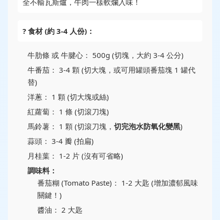
全不輸瓦斯爐，牛肉一樣軟爛入味！
? 食材 (約 3-4 人份)：
牛肋條 或 牛腱心： 500g (切塊，大約 3-4 公分)
牛番茄： 3-4 顆 (切大塊，或可用罐頭番茄塊 1 罐代
替)
洋蔥： 1 顆 (切大塊或絲)
紅蘿蔔： 1 條 (切滾刀塊)
馬鈴薯： 1 顆 (切滾刀塊，
切完泡水防氧化變黑
)
蒜頭： 3-4 瓣 (拍扁)
月桂葉： 1-2 片 (沒有可省略)
調味料：
番茄糊 (Tomato Paste)： 1-2 大匙 (增加濃郁風味
關鍵！)
醬油： 2 大匙