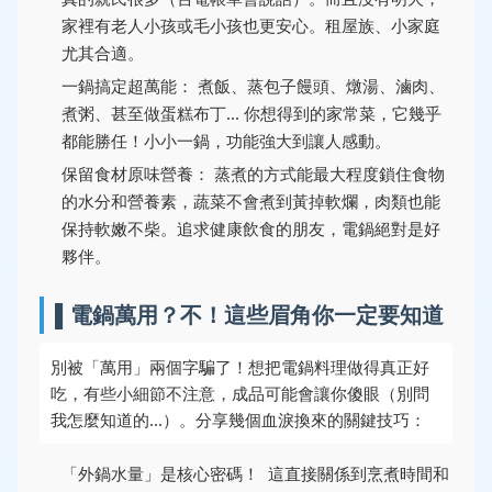
家裡有老人小孩或毛小孩也更安心。租屋族、小家庭
尤其合適。
一鍋搞定超萬能：
煮飯、蒸包子饅頭、燉湯、滷肉、
煮粥、甚至做蛋糕布丁... 你想得到的家常菜，它幾乎
都能勝任！小小一鍋，功能強大到讓人感動。
保留食材原味營養：
蒸煮的方式能最大程度鎖住食物
的水分和營養素，蔬菜不會煮到黃掉軟爛，肉類也能
保持軟嫩不柴。追求健康飲食的朋友，電鍋絕對是好
夥伴。
▌電鍋萬用？不！這些眉角你一定要知道
別被「萬用」兩個字騙了！想把電鍋料理做得真正好
吃，有些小細節不注意，成品可能會讓你傻眼（別問
我怎麼知道的...）。分享幾個血淚換來的關鍵技巧：
「外鍋水量」是核心密碼！
️ 這直接關係到烹煮時間和