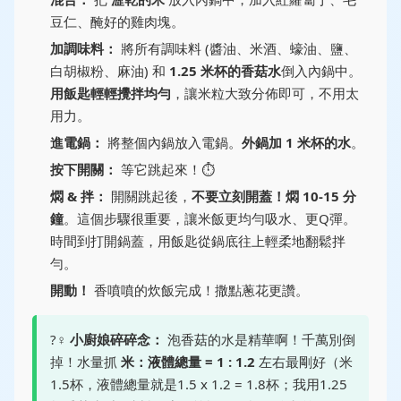
豆仁、醃好的雞肉塊。
加調味料：
將所有調味料 (醬油、米酒、蠔油、鹽、
白胡椒粉、麻油) 和
1.25 米杯的香菇水
倒入內鍋中。
用飯匙輕輕攪拌均勻
，讓米粒大致分佈即可，不用太
用力。
進電鍋：
將整個內鍋放入電鍋。
外鍋加 1 米杯的水
。
按下開關：
等它跳起來！⏱️
燜 & 拌：
開關跳起後，
不要立刻開蓋！燜 10-15 分
鐘
。這個步驟很重要，讓米飯更均勻吸水、更Q彈。
時間到打開鍋蓋，用飯匙從鍋底往上輕柔地翻鬆拌
勻。
開動！
香噴噴的炊飯完成！撒點蔥花更讚。
?‍♀️
小廚娘碎碎念：
泡香菇的水是精華啊！千萬別倒
掉！水量抓
米：液體總量 = 1 : 1.2
左右最剛好（米
1.5杯，液體總量就是1.5 x 1.2 = 1.8杯；我用1.25