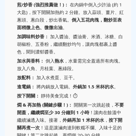
煎/炒香 (強烈推薦做！)：
在內鍋中倒入少許油 (約 1
大匙)，按下開關加熱約 2 分鐘。放入蒜頭、薑片、紅
蔥頭、蔥白段，炒出香氣。
倒入五花肉塊，翻炒至表
面稍微上色、微微出油
。
加調味料炒香：
加入醬油、醬油膏、米酒、冰糖、白
胡椒粉、五香粉，繼續翻炒均勻，讓肉塊都裹上醬
色，聞到濃郁醬香。
加水與香料：
倒入
熱水
，水量需完全蓋過所有肉塊。
放入八角、月桂葉、蔥綠段。
放配料：
加入水煮蛋、豆干。
進電鍋：
將內鍋放入電鍋。
外鍋加 1.5 米杯的水
。
按下開關：
靜待美食完成！⏱️
燜 & 再加熱 (關鍵步驟！)：
開關第一次跳起後，
不要
開蓋，繼續燜至少 30 分鐘到 1 小時
！讓肉在餘溫中
繼續滷透入味。接著，
外鍋再加 1 米杯的水
，
按下開
關再煮一次
！這是讓滷肉達到軟糯不爛、入味十足的
關鍵！第二次跳起後，再燜個 20-30 分鐘。