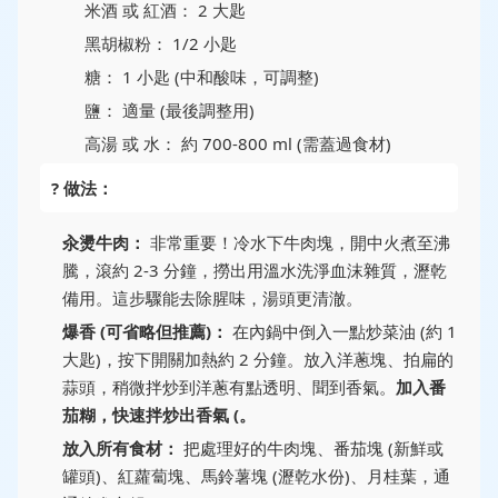
米酒 或 紅酒： 2 大匙
黑胡椒粉： 1/2 小匙
糖： 1 小匙 (中和酸味，可調整)
鹽： 適量 (最後調整用)
高湯 或 水： 約 700-800 ml (需蓋過食材)
? 做法：
汆燙牛肉：
非常重要！冷水下牛肉塊，開中火煮至沸
騰，滾約 2-3 分鐘，撈出用溫水洗淨血沫雜質，瀝乾
備用。這步驟能去除腥味，湯頭更清澈。
爆香 (可省略但推薦)：
在內鍋中倒入一點炒菜油 (約 1
大匙)，按下開關加熱約 2 分鐘。放入洋蔥塊、拍扁的
蒜頭，稍微拌炒到洋蔥有點透明、聞到香氣。
加入番
茄糊，快速拌炒出香氣 (。
放入所有食材：
把處理好的牛肉塊、番茄塊 (新鮮或
罐頭)、紅蘿蔔塊、馬鈴薯塊 (瀝乾水份)、月桂葉，通