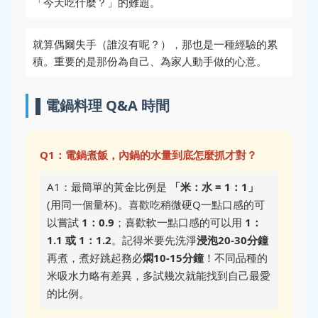
「今天吃什麼？」的難題。
就算偶爾失手（誰沒有呢？），那也是一種經驗的累
積。重要的是那份為自己、為家人動手做的心意。
▌電鍋料理 Q&A 時間
Q1：電鍋煮飯，內鍋的水量到底怎麼抓才對？
A1：最簡單的黃金比例是
「米：水 = 1：1」
(用同一個量杯)。喜歡吃稍微硬Q一點口感的可
以嘗試
1：0.9
；喜歡軟一點口感的可以用
1：
1.1 或 1：1.2
。記得米要先洗淨
浸泡20-30分鐘
再煮，煮好跳起務必
燜10-15分鐘
！不同品種的
米吸水力略有差異，多試幾次就能找到自己最愛
的比例。