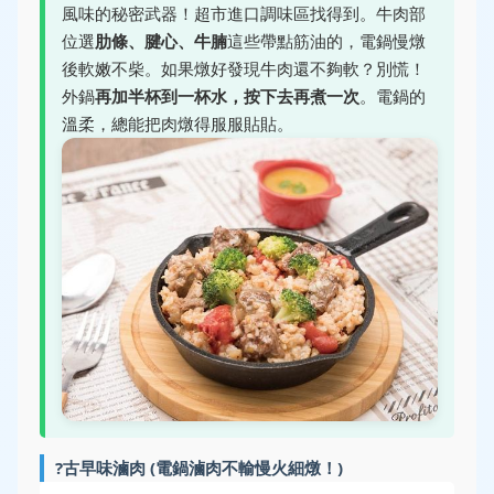
風味的秘密武器！超市進口調味區找得到。牛肉部
位選
肋條、腱心、牛腩
這些帶點筋油的，電鍋慢燉
後軟嫩不柴。如果燉好發現牛肉還不夠軟？別慌！
外鍋
再加半杯到一杯水，按下去再煮一次
。電鍋的
溫柔，總能把肉燉得服服貼貼。
?古早味滷肉 (電鍋滷肉不輸慢火細燉！)