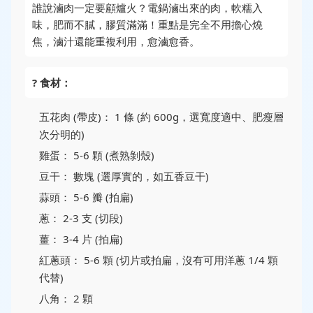
誰說滷肉一定要顧爐火？電鍋滷出來的肉，軟糯入
味，肥而不膩，膠質滿滿！重點是完全不用擔心燒
焦，滷汁還能重複利用，愈滷愈香。
? 食材：
五花肉 (帶皮)： 1 條 (約 600g，選寬度適中、肥瘦層
次分明的)
雞蛋： 5-6 顆 (煮熟剝殼)
豆干： 數塊 (選厚實的，如五香豆干)
蒜頭： 5-6 瓣 (拍扁)
蔥： 2-3 支 (切段)
薑： 3-4 片 (拍扁)
紅蔥頭： 5-6 顆 (切片或拍扁，沒有可用洋蔥 1/4 顆
代替)
八角： 2 顆