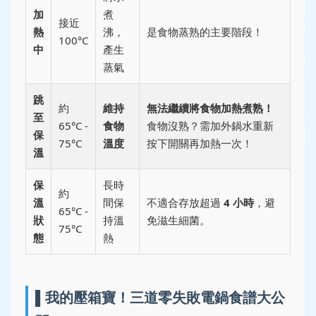
加
煮
接近
熱
沸，
是食物蒸熟的主要階段！
100°C
中
產生
蒸氣
跳
約
維持
無法繼續將食物加熱煮熟！
至
65°C -
食物
食物沒熟？需加外鍋水重新
保
75°C
溫度
按下開關再加熱一次！
溫
保
長時
約
溫
間保
不適合存放超過
4 小時
，避
65°C -
狀
持溫
免滋生細菌。
75°C
態
熱
▌我的壓箱寶！三道零失敗電鍋食譜大公