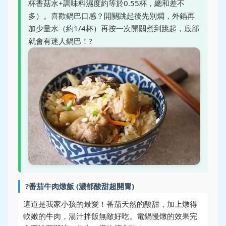
杯香菇水+調味料濕度約等於0.55杯，總和差不
多）。喜歡鍋巴口感？開關跳起後先別燜，外鍋再
加少量水（約1/4杯）再按一次開關煮到跳起，底部
就會有迷人鍋巴！?
?番茄牛肉燉飯 (濃郁酸甜超開胃)
這道是我家小孩的最愛！番茄天然的酸甜，加上燉得
軟嫩的牛肉，湯汁拌飯無敵好吃。電鍋慢燉的效果完