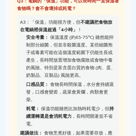
Q3：電鍋的「保溫」功能，可以長時間一直保溫著
食物嗎？會不會壞掉或耗電？
A3：「保溫」功能很方便，但
不建議把食物放
在電鍋裡保溫超過「4小時」
！
安全考量：
保溫溫度 (約65-75°C) 雖然能抑
制部分細菌，但並非殺菌溫度。某些細菌孢
子或毒素可能在這個溫度範圍下仍能生長或
產生，長時間放置增加食物腐敗或食物中毒
的風險。特別是富含蛋白質的食物 (肉、蛋、
奶製品、豆製品) 風險更高。
口感品質：
食物長時間保溫，水分會持續蒸
發，口感會變差，蔬菜會黃爛，肉類會更
柴。
耗電：
保溫功能雖然比加熱時耗電少，但
持
續運轉還是會消耗電力
，長時間開著並不省
電。
建議做法：
食物烹煮好後，如果需要存放，應