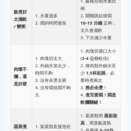
1. 嚴格控制水量比
例
飯煮好
1. 水量過多
2. 開關跳起後燜
太濕軟
2. 燜的時間過長
10-15 分鐘
足夠，
/ 變粥
太久會濕軟
3. 下次減少水量
1. 肉塊切適口大小
1. 肉塊切太大
(
3-4 公分
較佳)
2. 外鍋水加太少，
2. 燉肉類外鍋水至
肉燉不
時間不夠
少
1.5杯起跳
，必
爛，還
3. 沒有汆燙去腥
要時煮兩次
是好硬
4. 沒有燜或燜不夠
3.
務必汆燙
！
久
4.
煮完要燜！燜是
軟爛關鍵！
1. 葉菜類用
蒸架架
高
，用蒸氣蒸熟
蔬菜煮
1. 葉菜類直接泡在
2. 在最後
5-10分