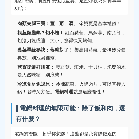
用好電鍋，前置作業也很重要。這些小技巧幫你事半
功倍：
肉類去腥三寶：薑、蔥、酒。
汆燙更是基本禮儀！
根莖類難熟？切小塊！
紅白蘿蔔、馬鈴薯、南瓜等，
切滾刀塊或適口大小，熟得快又均勻。
葉菜翠綠秘訣：蒸就對了！
架高用蒸氣，最後幾分鐘
再放。別泡湯裡煮。
乾貨提鮮好朋友：
乾香菇、蝦米、干貝柱，泡發的水
是天然味精，別浪費！
冷凍食材免退冰：
冷凍蔬菜、火鍋肉片，可以直接入
鍋！省時又方便。
電鍋料理
就是這麼隨性！
▌電鍋料理的無限可能：除了飯和肉，還
有什麼？
電鍋的潛能，超乎你想像！這些都是我實際做過的：