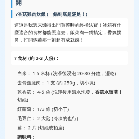
開
?香菇雞肉炊飯 (一鍋到底超滿足！)
這道是我週末懶得出門買菜時的終極法寶！冰箱有什
麼適合的食材都能丟進去，飯菜肉一鍋搞定，香氣撲
鼻，打開鍋蓋那一刻超有成就感！
? 食材 (約 2-3 人份)：
白米： 1.5 米杯 (洗淨後浸泡 20-30 分鐘，瀝乾)
去骨雞腿肉： 1 支 (約 250g，切小塊)
乾香菇： 4-5 朵 (洗淨後用溫水泡發，
香菇水留著！
切絲)
紅蘿蔔： 1/3 條 (切小丁)
毛豆仁： 2 大匙 (冷凍的也行)
薑： 2 片 (切絲或拍扁)
調味料：