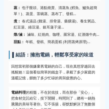
蒸：
包子饅頭、港點燒賣、清蒸魚 (鱈魚、鱸魚超簡
單！)、蒸蛋、茶碗蒸、蒸布丁、發糕...
煮：
各式湯品 (雞湯、排骨湯、藥膳湯)、養生粥品、
紅豆湯、綠豆湯、銀耳蓮子湯...
燉/滷：
滷味、紅燒肉、咖哩、羅宋湯、紅酒燉牛肉...
甜點：
年糕、發糕、簡易蛋糕 (利用蒸烤原理)...
▌結語：擁抱電鍋，輕鬆享受家的味道
回想當初那個嫌棄舊電鍋的自己，現在真想穿越回去
搖醒她！這個看似簡單的鐵盒子，承載了多少家庭的
溫暖記憶，餵飽了多少忙碌的胃與疲憊的心。
電鍋料理
的精髓，不在於炫技，而在那份「安心」。
把食材交託給它，按下開關，時間到了，總有一鍋熱
騰騰的美味等著你。它不張揚，卻默默解決了無數個