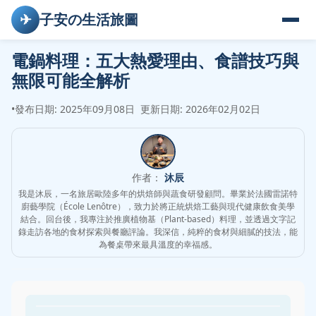
✈
子安の生活旅圖
電鍋料理：五大熱愛理由、食譜技巧與
無限可能全解析
•
發布日期: 2025年09月08日
更新日期: 2026年02月02日
作者：
沐辰
我是沐辰，一名旅居歐陸多年的烘焙師與蔬食研發顧問。畢業於法國雷諾特
廚藝學院（École Lenôtre），致力於將正統烘焙工藝與現代健康飲食美學
結合。回台後，我專注於推廣植物基（Plant-based）料理，並透過文字記
錄走訪各地的食材探索與餐廳評論。我深信，純粹的食材與細膩的技法，能
為餐桌帶來最具溫度的幸福感。