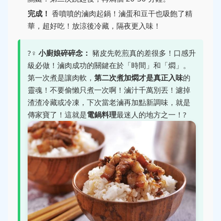
完成！
香噴噴的滷肉起鍋！滷蛋和豆干也吸飽了精
華，超好吃！放涼後冷藏，隔夜更入味！
?‍♀️
小廚娘碎碎念：
豬皮先乾煎真的差很多！口感升
級必做！滷肉成功的關鍵在於「時間」和「燜」。
第一次煮是讓肉軟，
第二次煮加燜才是真正入味
的
靈魂！不要偷懶只煮一次啊！滷汁千萬別丟！濾掉
渣渣冷藏或冷凍，下次當老滷再加點新調味，就是
傳家寶了！這就是
電鍋料理
最迷人的地方之一！?