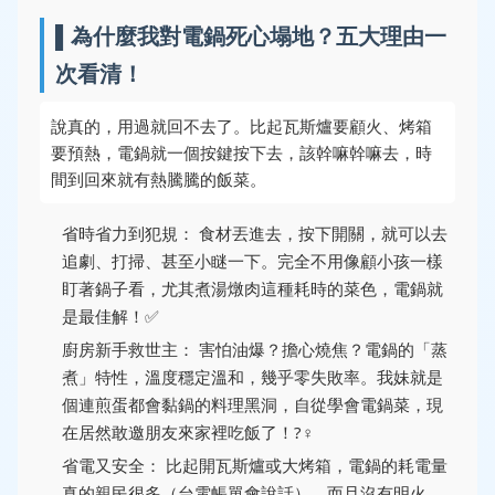
▌為什麼我對電鍋死心塌地？五大理由一
次看清！
說真的，用過就回不去了。比起瓦斯爐要顧火、烤箱
要預熱，電鍋就一個按鍵按下去，該幹嘛幹嘛去，時
間到回來就有熱騰騰的飯菜。
省時省力到犯規：
食材丟進去，按下開關，就可以去
追劇、打掃、甚至小瞇一下。完全不用像顧小孩一樣
盯著鍋子看，尤其煮湯燉肉這種耗時的菜色，電鍋就
是最佳解！✅
廚房新手救世主：
害怕油爆？擔心燒焦？電鍋的「蒸
煮」特性，溫度穩定溫和，幾乎零失敗率。我妹就是
個連煎蛋都會黏鍋的料理黑洞，自從學會電鍋菜，現
在居然敢邀朋友來家裡吃飯了！?‍♀️
省電又安全：
比起開瓦斯爐或大烤箱，電鍋的耗電量
真的親民很多（台電帳單會說話）。而且沒有明火，