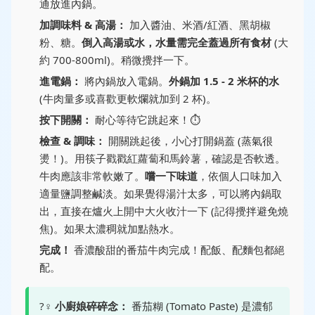
通放進內鍋。
加調味料 & 高湯：
加入醬油、米酒/紅酒、黑胡椒
粉、糖。
倒入高湯或水，水量需完全蓋過所有食材
(大
約 700-800ml)。稍微攪拌一下。
進電鍋：
將內鍋放入電鍋。
外鍋加 1.5 - 2 米杯的水
(牛肉量多或喜歡更軟爛就加到 2 杯)。
按下開關：
耐心等待它跳起來！⏱️
檢查 & 調味：
開關跳起後，小心打開鍋蓋 (蒸氣很
燙！)。用筷子戳戳紅蘿蔔和馬鈴薯，確認是否軟透。
牛肉應該非常軟嫩了。
嚐一下味道
，依個人口味加入
適量鹽調整鹹淡。如果覺得湯汁太多，可以將內鍋取
出，直接在爐火上開中大火收汁一下 (記得攪拌避免燒
焦)。如果太濃稠就加點熱水。
完成！
香濃酸甜的番茄牛肉完成！配飯、配麵包都絕
配。
?‍♀️
小廚娘碎碎念：
番茄糊 (Tomato Paste) 是濃郁