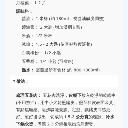
月桂葉： 1-2 片
調味料：
醬油： 1 米杯 (約 180ml，視醬油鹹度調整)
醬油膏： 2 大匙 (增加濃稠甘甜)
米酒： 1/2 米杯
冰糖： 1.5 - 2 大匙 (依喜好甜度調整)
白胡椒粉： 1/2 小匙
五香粉： 1/4 小匙 (可省略)
熱水：
需蓋過所有食材 (約 800-1000ml)
? 做法：
處理五花肉：
五花肉洗淨，
皮朝下
放入乾淨的乾鍋中
(不用放油)，用中小火乾煎豬皮，煎至豬皮表面金黃、
有點焦脆感。這步驟能去腥、定型、讓豬皮口感更
好。煎好後取出，切成約
1.5-2 公分寬
的塊狀。
冷水
下鍋汆燙
，煮滾 2-3 分鐘後取出洗淨瀝乾。