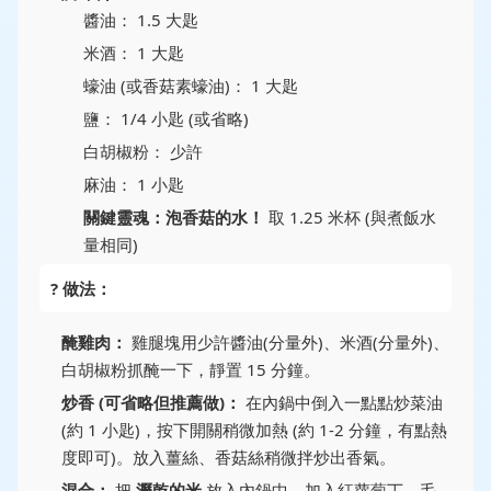
醬油： 1.5 大匙
米酒： 1 大匙
蠔油 (或香菇素蠔油)： 1 大匙
鹽： 1/4 小匙 (或省略)
白胡椒粉： 少許
麻油： 1 小匙
關鍵靈魂：泡香菇的水！
取 1.25 米杯 (與煮飯水
量相同)
? 做法：
醃雞肉：
雞腿塊用少許醬油(分量外)、米酒(分量外)、
白胡椒粉抓醃一下，靜置 15 分鐘。
炒香 (可省略但推薦做)：
在內鍋中倒入一點點炒菜油
(約 1 小匙)，按下開關稍微加熱 (約 1-2 分鐘，有點熱
度即可)。放入薑絲、香菇絲稍微拌炒出香氣。
混合：
把
瀝乾的米
放入內鍋中，加入紅蘿蔔丁、毛