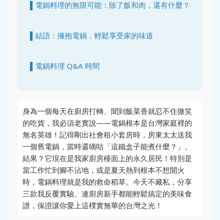
▌電鍋料理的無限可能：除了飯和肉，還有什麼？
▌結語：擁抱電鍋，輕鬆享受家的味道
▌電鍋料理 Q&A 時間
身為一個每天在廚房打轉、聞到飯菜香就忍不住微笑
的吃貨，我必須老實說——電鍋根本是台灣家庭裡的
無名英雄！記得剛出社會租小套房時，房東太太送我
一個舊電鍋，當時還嘀咕「這鐵盒子能煮什麼？」。
結果？它現在是我家廚房檯面上的永久居民！特別是
當工作忙到腳不沾地，或是夏天熱到根本不想開火
時，電鍋料理就是我的救命稻草。今天不藏私，分享
三款我反覆實驗、連廚房新手都能輕鬆搞定的美味食
譜，保證讓你愛上這樸實無華的台灣之光！