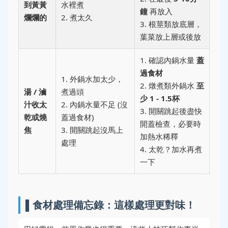
到黃黃
水裡煮
鐘
再放入
爛爛的
2. 煮太久
3. 根莖類放底層，
葉菜放上層或後放
1. 確認內鍋水量
蓋
過食材
1. 外鍋水加太少，
2. 燉煮類外鍋水
至
湯 / 滷
煮過頭
少 1 - 1.5杯
汁收太
2. 內鍋水量不足 (沒
3. 開關跳起後盡快
乾或燒
蓋過食材)
開蓋檢查，必要時
焦
3. 開關跳起沒馬上
加熱水稀釋
處理
4. 太乾？加水再煮
一下
▌食材處理備忘錄：這樣處理更對味！