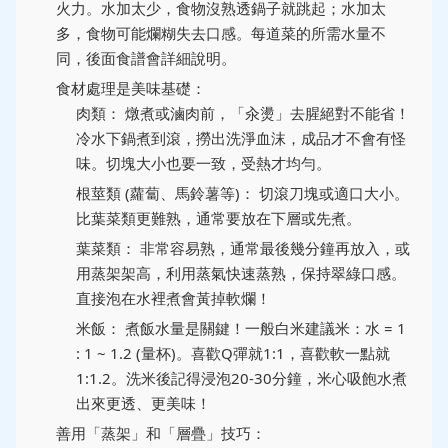
火力。水加太少，食物沒熟透鍋子就跳起；水加太
多，食物可能爛糊失去口感。每道菜的所需水量不
同，後面食譜會詳細說明。
食材處理是美味基礎：
肉類：
燉煮或滷肉前，「汆燙」去腥絕對不能省！
冷水下鍋煮到滾，撈出洗淨血沫，成品才不會有怪
味。切塊大小也要一致，受熱才均勻。
根莖類 (蘿蔔、馬鈴薯等)：
切滾刀塊或適口大小。
比葉菜類更難熟，通常要放在下層或先煮。
葉菜類：
非常容易熟，通常最後幾分鐘再放入，或
用蒸架架高，利用蒸氣快速蒸熟，保持翠綠口感。
直接泡在水裡煮會黃掉軟爛！
米飯：
煮飯水量是關鍵！一般白米建議米：水 = 1
: 1 ~ 1.2 (量杯)。喜歡Q彈就1:1，喜歡軟一點就
1:1.2。洗米後記得浸泡20-30分鐘，米心吸飽水煮
出來更透、更美味！
善用「蒸架」和「層疊」技巧：