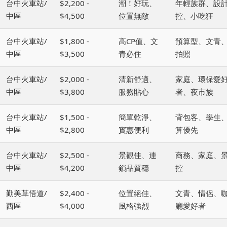
台中火車站/
$2,200 -
潮！好玩、
年輕族群、設
中區
$4,500
位置無敵
控、小吃狂
台中火車站/
$1,800 -
高CP值、文
預算型、文青
中區
$3,500
青必住
拍照
台中火車站/
$2,000 -
清新舒適、
家庭、環保愛
中區
$3,800
服務貼心
者、夜市族
台中火車站/
$1,500 -
簡單乾淨、
背包客、學生
中區
$2,800
實惠便利
算優先
台中火車站/
$2,500 -
景觀佳、連
商務、家庭、
中區
$4,200
鎖品質穩
控
勤美草悟道/
$2,400 -
位置絕佳、
文青、情侶、
西區
$4,000
風格強烈
廳愛好者