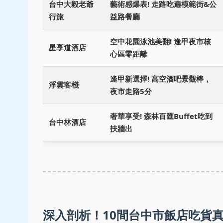
台中大毅老爺
藝術感爆表! 走路吃遍模範街&公
行旅
益路餐廳
空中花園泳池美翻! 逢甲夜市核
星享道酒店
心區零距離
逢甲新選擇! 高空酒吧景觀棒，
浮雲客棧
夜市走路5分
奢華享受! 森林百匯Buffet吃到
台中林酒店
扶牆出
深入剖析！10間台中市飯店吃貨