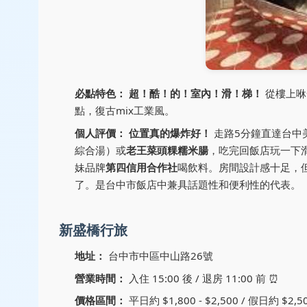
必點特色：
超！酷！的！室內！滑！梯！
從樓上咻
點，復古mix工業風。
個人評價：
位置真的爆炸好！
走路5分鐘直達台中
綜合湯）或
老王菜頭粿糯米腸
，吃完回飯店玩一下
妹品牌
第四信用合作社
喝飲料。房間設計感十足，
了。是台中市飯店中兼具話題性和便利性的代表。
新盛橋行旅
地址：
台中市中區中山路26號 ️
營業時間：
入住 15:00 後 / 退房 11:00 前 ⏰
價格區間：
平日約 $1,800 - $2,500 / 假日約 $2,50