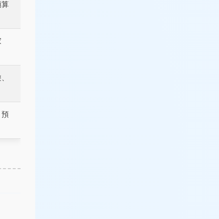
預算
家
遊、
、預