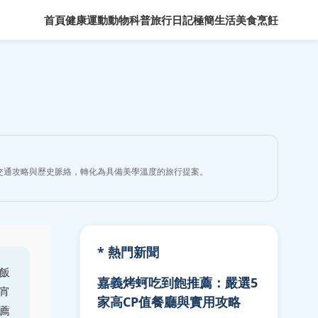
首頁
健康運動
動物科普
旅行日記
極簡生活
美食烹飪
交通攻略與歷史脈絡，轉化為具備美學溫度的旅行提案。
* 熱門新聞
飯
嘉義烤蚵吃到飽推薦：嚴選5
宵
家高CP值餐廳與實用攻略
薦