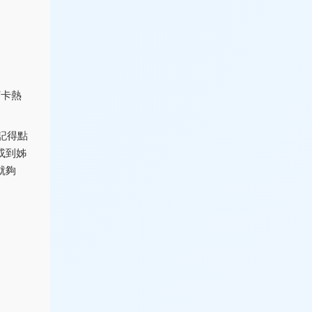
打卡熱
記得點
或到姊
就夠