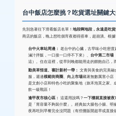
台中飯店怎麼挑？吃貨選址關鍵大
先別急著往下滑看飯店名單！
地段啊地段，永遠是吃貨
商店的飯店，晚上想吃個宵夜都得搭車，超崩潰。根據
台中火車站周邊：
老台中的心臟，古早味小吃密度
滷汁拌飯，一口接一口停不下來）、
台中第二市場
這）。住在這裡，從早到晚都能用走的餵飽自己，
勤美草悟道、審計新村一帶：
文青與美食的完美融
服，週邊
模範街商圈
、
向上市場
藏著無數厲害小店
是文創小店和特色小吃的聚集地（旅禾泡芙之家、
飲一級戰區！
逢甲夜市核心區：
這還用說嗎？
一下樓就直接被夜
是「胃容量不夠裝什麼」。經典如大腸包小腸、明倫蛋
夜再吃到早餐完全沒問題（有些攤販開超早或直接