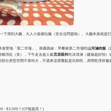
一下滑到大廳，大人小孩都玩瘋（安全沒問題啦）。大廳本身就是
美食聖地「第二市場」。推薦路線：早餐衝第二市場吃
山河滷肉飯
（
滑梯消化（笑），下午走去超人氣
宮原眼科
吃冰淇淋（建築超好拍）
但部分房型空間不算特大，不過來這裡重點是玩和吃，房間乾淨舒服
0 - $3,500 ? (CP值超高！)