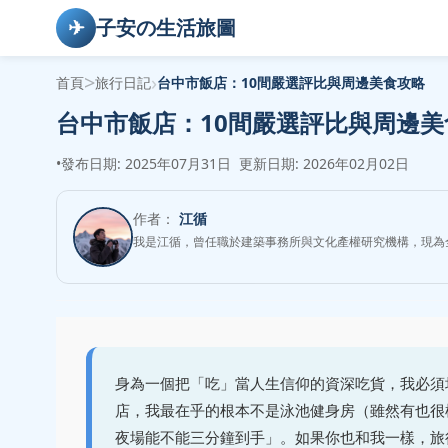
✈
子安の生活旅圖
>
›
首頁
旅行日記
台中市飯店：10間嚴選評比與周邊美食攻略
台中市飯店：10間嚴選評比與周邊美
•
發布日期: 2025年07月31日
更新日期: 2026年02月02日
作者：
江循
我是江循，曾任職於建築事務所與文化產權研究機構，現為
身為一個把「吃」當人生信仰的資深吃貨，我必須
店，我最在乎的根本不是泳池健身房（雖然有也很
夜場能不能三分鐘到手」。如果你也和我一樣，旅