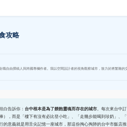
食攻略
全職自由撰稿人與跨國專欄作者。我以空間設計者的視角觀察城市，致力於將繁雜的
坦白告訴你：
台中根本是為了餵飽靈魂而存在的城市
。每次來台中訂
棒），而是「樓下有沒有必比登小吃」、「走幾步能喝到珍奶」、「
行的意義就是用舌尖記憶一座城市，那這份掏心掏肺的台中市飯店推