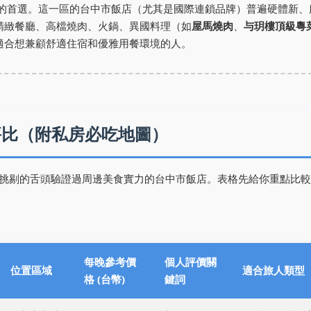
的首選。這一區的台中市飯店（尤其是國際連鎖品牌）普遍硬體新、
精緻餐廳、高檔燒肉、火鍋、異國料理（如
屋馬燒肉
、
与玥樓頂級粵
適合想兼顧舒適住宿和優雅用餐環境的人。
評比（附私房必吃地圖）
挑剔的舌頭驗證過周邊美食實力的台中市飯店。表格先給你重點比較
每晚參考價
個人評價關
位置區域
適合旅人類型
格 (台幣)
鍵詞