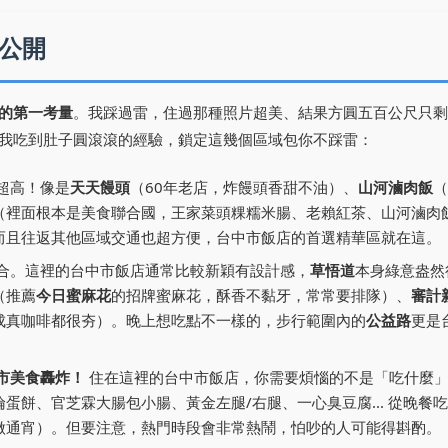
公開
的第一考量
。我踩過雷，住過那種照片超美、結果方圓五百公尺只剩
我吃到肚子圓滾滾的經驗，鎖定這幾個區域包你不踩雷：
超高！像是
天天饅頭
（60年老店，炸饅頭香甜不油）、
山河滷肉飯
（
（裡面根本是美食聯合國，王家菜頭粿糯米腸、老賴紅茶、山河滷肉
而且往返其他區域交通也超方便，台中市飯店的首選精華區就在這。
合。這裡的台中市飯店通常比較新穎有設計感，
草悟道
本身綠意盎然
（推薦
今日蜜麻花
的招牌蜜麻花，酥香不黏牙，常常要排隊）、
審計
成真咖啡都很夯）。晚上想吃點不一樣的，步行範圍內的
公益路
更是
市美食轟炸！
住在這裡的台中市飯店，你需要煩惱的不是「吃什麼
餅、官芝霖大腸包小腸、黃金左腿/右腿、一心臭豆腐... 從晚餐
做通宵）。但要注意，熱門時段會非常熱鬧，怕吵的人可能得斟酌。