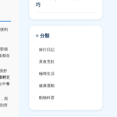
巧
便利
≡ 分類
那個
旅行日記
飯都在
美食烹飪
很舒
極簡生活
新村
更
台中餐
健康運動
動物科普
」，而
吃到宵