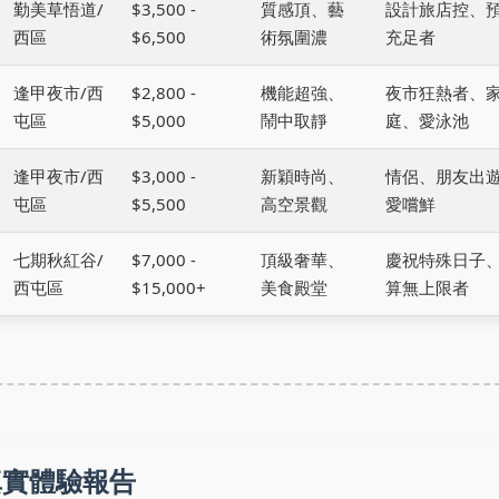
勤美草悟道/
$3,500 -
質感頂、藝
設計旅店控、
西區
$6,500
術氛圍濃
充足者
逢甲夜市/西
$2,800 -
機能超強、
夜市狂熱者、
屯區
$5,000
鬧中取靜
庭、愛泳池
逢甲夜市/西
$3,000 -
新穎時尚、
情侶、朋友出
屯區
$5,500
高空景觀
愛嚐鮮
七期秋紅谷/
$7,000 -
頂級奢華、
慶祝特殊日子
西屯區
$15,000+
美食殿堂
算無上限者
真實體驗報告