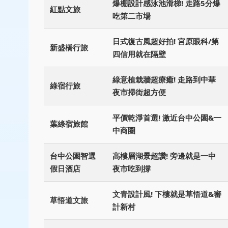
爆棚設計感泳池滑梯! 走路5分爆
紅點文旅
吃第二市場
日式復古風超好拍! 宮原眼科/第
新盛橋行旅
四信用就在隔壁
綠意植栽牆超療癒! 走路到中華
綠宿行旅
夜市掃街超方便
平價乾淨首選! 激近台中公園&一
葉綠宿旅館
中商圈
台中公園智選
高樓層湖景超讚! 旁邊就是一中
假日酒店
夜市吃到撐
文青設計風! 下樓就是草悟道&審
草悟道文旅
計新村