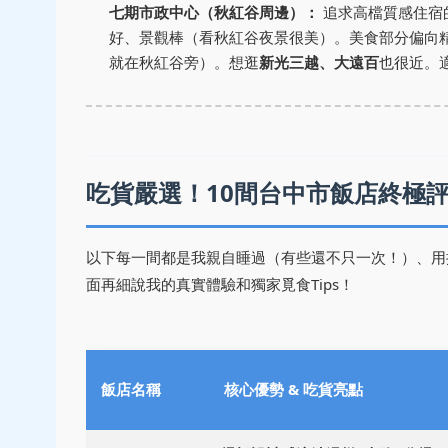
七期市政中心（秋紅谷周邊）：
追求高檔質感住宿
好、景觀棒（看秋紅谷夜景很美）。美食部分偏向
就在秋紅谷旁）。想逛
新光三越、大遠百
也很近。
吃貨嚴選！10間台中市飯店終極
以下每一間都是我親自睡過（有些還不只一次！）、用
面再細說我的真實體驗和獨家覓食Tips！
飯店名稱
核心優勢 & 吃貨亮點 ️