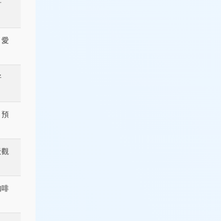
計
、愛
好
、預
景觀
咖啡