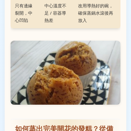
只有邊緣
中心溫度不
改用導熱好的碗，
裂開，中
足 / 容器導
確保蒸鍋水滾後再
心凹陷
熱差
放入
如何蒸出完美開花的發糕？從備