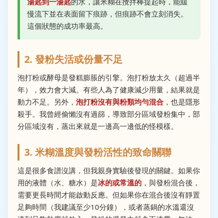
湯匙到一湯匙
的水，讓米糊在攪拌棒提起時，能緩
慢流下並在表面留下痕跡，但痕跡不會立刻消失。
這個狀態的成功率最高。
2. 發粉失活或份量不足
泡打粉或酵母是發糕膨脹的引擎。泡打粉放太久（超過半
年），效力會大減。有些人為了健康減少用量，結果就是
動力不足。另外，
泡打粉沒有與粉類均勻混合
，也是隱形
殺手。我曾經偷懶沒有過篩，導致部分區域發粉集中，部
分區域沒有，蒸出來就是一邊高一邊低的怪模樣。
3. 米糊溫度與發粉活性的致命關聯
這是很多食譜沒講，但我親身實驗後發現的關鍵。如果你
用的液體（水、糖水）是
冰的或常溫的
，與發粉混合後，
需要更長時間才能啟動反應。但如果你在混合後沒有靜置
足夠時間（我建議至少10分鐘），或者蒸鍋的水溫還沒