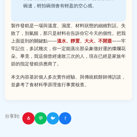
碗邊，輕拍碗側會有輕盈的空心感。
製作發糕是一場與溫度、濕度、材料狀態的細緻對話。失
敗了，別氣餒，那只是材料在告訴你它今天的個性。把我
上面提到的關鍵點——
溫水、靜置、大火、不開蓋
——牢
牢記住，多試幾次，你一定能蒸出那朵象徵好運的燦爛花
朵。畢竟，我這個曾經連敗三次的人，現在已經是家族年
節的指定發糕供應商了。
本文內容基於個人多次實作經驗、與傳統糕餅師傅訪談，
並參考了食材科學原理進行事實核查。
分享到:
🐧
💬
🐦
f