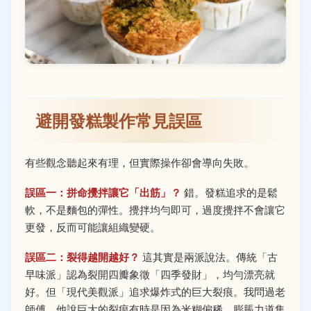
避開發糕製作常見誤區
有些觀念聽起來有理，但實際操作卻會導向失敗。
誤區一：拼命攪拌讓它「出筋」？
錯。發糕追求的是鬆
軟，不是麵包的彈性。攪拌均勻即可，過度攪拌不會讓它
更發，反而可能讓組織變硬。
誤區二：裂得越開越好？
這其實是兩派說法。傳統「古
早味派」認為裂開四瓣象徵「四季發財」，均勻漂亮就
好。但「現代美觀派」追求爆炸式的巨大裂痕。我問過老
師傅，他說巨大的裂痕有時是因為米糊偏稀，膨脹力道集