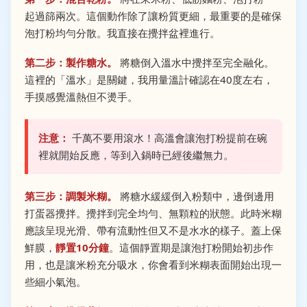
起過篩兩次。這個動作除了讓粉質更細，最重要的是確保
泡打粉均勻分散。我直接在攪拌盆裡進行。
第二步：製作糖水。
將糖倒入溫水中攪拌至完全融化。
這裡的「溫水」是關鍵，我用量溫計確認在40度左右，
手摸感覺溫熱但不燙手。
注意：
千萬不要用滾水！高溫會讓泡打粉提前在碗
裡就開始反應，等到入鍋時已經後繼無力。
第三步：調製米糊。
將糖水緩緩倒入粉類中，邊倒邊用
打蛋器攪拌。攪拌到完全均勻、無顆粒的狀態。此時米糊
應該呈現光滑、帶有流動性但又不是水水的樣子。蓋上保
鮮膜，
靜置10分鐘
。這個靜置期是讓泡打粉開始初步作
用，也是讓米粉充分吸水，你會看到米糊表面開始出現一
些細小氣泡。