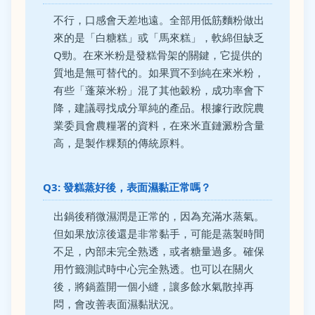
不行，口感會天差地遠。全部用低筋麵粉做出
來的是「白糖糕」或「馬來糕」，軟綿但缺乏
Q勁。在來米粉是發糕骨架的關鍵，它提供的
質地是無可替代的。如果買不到純在來米粉，
有些「蓬萊米粉」混了其他穀粉，成功率會下
降，建議尋找成分單純的產品。根據行政院農
業委員會農糧署的資料，在來米直鏈澱粉含量
高，是製作粿類的傳統原料。
Q3: 發糕蒸好後，表面濕黏正常嗎？
出鍋後稍微濕潤是正常的，因為充滿水蒸氣。
但如果放涼後還是非常黏手，可能是蒸製時間
不足，內部未完全熟透，或者糖量過多。確保
用竹籤測試時中心完全熟透。也可以在關火
後，將鍋蓋開一個小縫，讓多餘水氣散掉再
悶，會改善表面濕黏狀況。