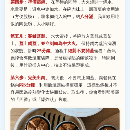
第四步：準備蒸鍋。
在等待的同時，大火燒開一鍋水。
水量要足，避免中途加水。在碗內抹上一層薄薄的食用油
（方便脫模），將米糊倒入碗中，約
八分滿
。我喜歡用吃
飯的陶瓷碗，大小剛好。
第五步：關鍵蒸製。
水大滾後，將碗放入蒸籠或蒸架
上。
蓋上鍋蓋，並立刻轉為中大火。
保持鍋內蒸汽洶湧
的狀態。計時
25分鐘
。過程中
絕對不要開蓋
偷看！蒸氣
跑掉會導致溫度驟降，是發糕塌陷的頭號殺手。時間到
後，用竹籤插入中心，抽出不沾黏即完成。
第六步：完美出鍋。
關火後，不要馬上開蓋。讓發糕在
鍋內
悶5分鐘
，利用餘溫讓結構更穩定，這樣出鍋後才不
容易因為冷熱變化太快而皺皮。取出後，你會看到那美麗
的「四瓣」或「爆炸狀」裂痕。