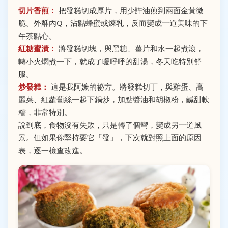
切片香煎：
把發糕切成厚片，用少許油煎到兩面金黃微
脆。外酥內Q，沾點蜂蜜或煉乳，反而變成一道美味的下
午茶點心。
紅糖蜜漬：
將發糕切塊，與黑糖、薑片和水一起煮滾，
轉小火燜煮一下，就成了暖呼呼的甜湯，冬天吃特別舒
服。
炒發糕：
這是我阿嬤的祕方。將發糕切丁，與雞蛋、高
麗菜、紅蘿蔔絲一起下鍋炒，加點醬油和胡椒粉，鹹甜軟
糯，非常特別。
說到底，食物沒有失敗，只是轉了個彎，變成另一道風
景。但如果你堅持要它「發」，下次就對照上面的原因
表，逐一檢查改進。