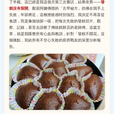
了半截。這已經是我這個月第三次嘗試，結果依舊——
發
糕沒有裂開
。鄰居阿嬤傳授的「古早秘方」彷彿在我手上
失效，年節將近，這種挫敗感特別強烈。我決定不再盲從
食譜，而是像個偵探一樣，把每次失敗的發糕切片、觀
察、記錄，甚至去請教了傳統糕餅店的老師傅。這篇文
章，就是我匯整所有心血與教訓，針對「發糕不開花」這
個痛點，寫給所有不甘心失敗的廚房戰友的深度分析報
告。