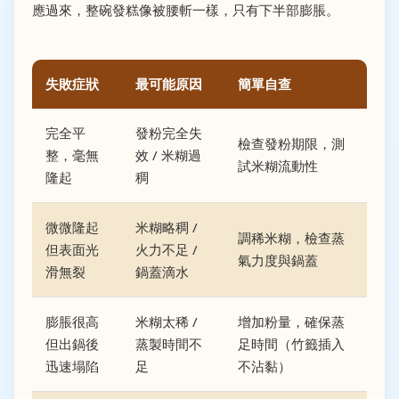
應過來，整碗發糕像被腰斬一樣，只有下半部膨脹。
失敗症狀
最可能原因
簡單自查
完全平
發粉完全失
檢查發粉期限，測
整，毫無
效 / 米糊過
試米糊流動性
隆起
稠
微微隆起
米糊略稠 /
調稀米糊，檢查蒸
但表面光
火力不足 /
氣力度與鍋蓋
滑無裂
鍋蓋滴水
膨脹很高
米糊太稀 /
增加粉量，確保蒸
但出鍋後
蒸製時間不
足時間（竹籤插入
迅速塌陷
足
不沾黏）