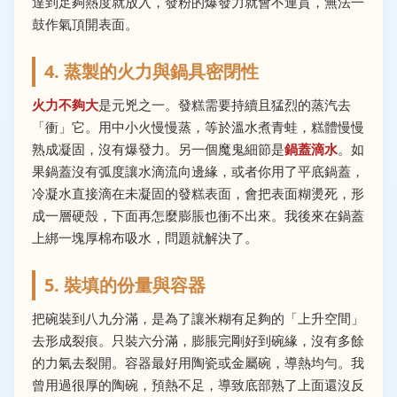
達到足夠熱度就放入，發粉的爆發力就會不連貫，無法一
鼓作氣頂開表面。
4. 蒸製的火力與鍋具密閉性
火力不夠大
是元兇之一。發糕需要持續且猛烈的蒸汽去
「衝」它。用中小火慢慢蒸，等於溫水煮青蛙，糕體慢慢
熟成凝固，沒有爆發力。另一個魔鬼細節是
鍋蓋滴水
。如
果鍋蓋沒有弧度讓水滴流向邊緣，或者你用了平底鍋蓋，
冷凝水直接滴在未凝固的發糕表面，會把表面糊燙死，形
成一層硬殼，下面再怎麼膨脹也衝不出來。我後來在鍋蓋
上綁一塊厚棉布吸水，問題就解決了。
5. 裝填的份量與容器
把碗裝到八九分滿，是為了讓米糊有足夠的「上升空間」
去形成裂痕。只裝六分滿，膨脹完剛好到碗緣，沒有多餘
的力氣去裂開。容器最好用陶瓷或金屬碗，導熱均勻。我
曾用過很厚的陶碗，預熱不足，導致底部熟了上面還沒反