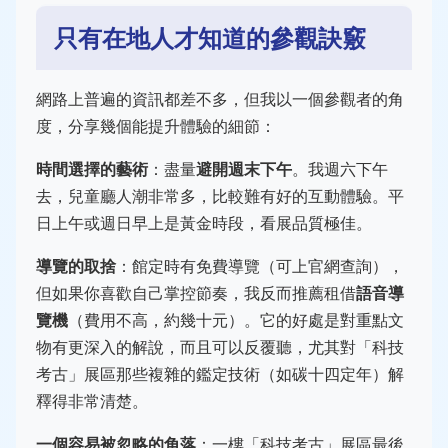
只有在地人才知道的參觀訣竅
網路上普遍的資訊都差不多，但我以一個參觀者的角
度，分享幾個能提升體驗的細節：
時間選擇的藝術
：盡量
避開週末下午
。我週六下午
去，兒童廳人潮非常多，比較難有好的互動體驗。平
日上午或週日早上是黃金時段，看展品質極佳。
導覽的取捨
：館定時有免費導覽（可上官網查詢），
但如果你喜歡自己掌控節奏，我反而推薦租借
語音導
覽機
（費用不高，約幾十元）。它的好處是對重點文
物有更深入的解說，而且可以反覆聽，尤其對「科技
考古」展區那些複雜的鑑定技術（如碳十四定年）解
釋得非常清楚。
一個容易被忽略的角落
：一樓「科技考古」展區最後