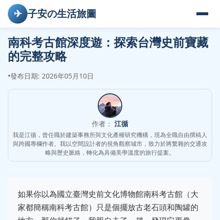
✈
子安の生活旅圖
南科考古館深度遊：探索台灣史前寶藏
的完整攻略
•
發布日期: 2026年05月10日
作者：
江循
我是江循，曾任職於建築事務所與文化產權研究機構，現為全職自由撰稿人
與跨國專欄作者。我以空間設計者的視角觀察城市，致力於將繁雜的交通攻
略與歷史脈絡，轉化為具備美學溫度的旅行提案。
如果你以為國立臺灣史前文化博物館南科考古館（大
家都簡稱南科考古館）只是個擺放古老石頭和陶罐的