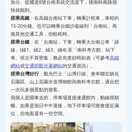
加分。從國道8號台南系統交流道下，接南科南路很
快就能到。
搭乘高鐵
：在高鐵台南站下車，轉乘計程車，車程約
15-20分鐘。也可以轉乘台鐵沙崙線到「台南站」再
換其他交通工具，但較耗時。
搭乘台鐵
：在「台南站」下車，轉乘大台南公車「綠
線」(綠1、綠2、綠3、綠4) 至「南科考古館」站下
車。班次不算密集，務必先查好時刻表（可參考
高鐵
網站
或
交通部觀光署網站
的交通資訊）。
搭乘台灣好行
：觀光巴士「山博行線」會串聯左鎮化
石園區、山上花園水道博物館與南科考古館，適合想
一次玩多個景點的遊客。
我個人是開車去的，停車場直接連通館內，動線很順
暢。如果是假日中午過後，地下停車場可能會接近滿
位，但地面還有一些空間。