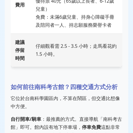
優待票 40元（65歲以上長者、6-12歲
費用
兒童）
免費：未滿6歲兒童、持身心障礙手冊
及陪同者一人、持志願服務榮譽卡者
建議
仔細觀看需 2.5 - 3.5 小時；走馬看花約
停留
1.5 小時。
時間
如何前往南科考古館？四種交通方式分析
它位於台南科學園區內，不算在鬧區，但交通比想像
中方便。
自行開車/騎車
：最推薦的方式。直接導航「南科考古
館」即可。館內設有地下停車場，
停車免費
這點非常