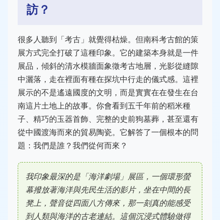
訪？
很多人聽到「考古」就覺得枯燥。但南科考古館的策
展方式完全打破了這種印象。它的建築本身就是一件
展品，傾斜的清水模牆面象徵考古地層，光影從縫隙
中灑落，走在裡面有種在探坑中行走的儀式感。這裡
展示的不是遙遠國度的文明，而是實實在在發生在台
南這片土地上的故事。你會看到五千年前的稻米種
子、精巧的玉器首飾、完整的史前狗墓葬，甚至還有
從中國渡海而來的貿易陶瓷。它解答了一個根本的問
題：我們是誰？我們從何而來？
我印象最深的是「海洋劇場」展區，一個環形螢
幕撥放著海洋與先民生活的影片，坐在中間的長
凳上，聲音從四面八方傳來，那一刻真的能感受
到人類與海洋的古老連結。這個沉浸式體驗做得