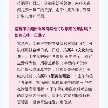
技園區的對話」這個主題感興趣，南科考古
館是獨一無二的選擇。兩館性質互補，沒有
誰取代誰的問題。
南科考古館附近還有其他可以順遊的景點嗎？
如何安排一日遊？
當然有。南科考古館本身參觀約需3小時，可
以輕鬆組合半日或一日遊。
方案A（文化知性
遊）
：上午參觀南科考古館 → 中午至「樹谷
生活科學館」用餐並參觀（車程約10分鐘，
以科學和恐龍為主題，非常受孩子歡迎）→
結束行程。
方案B（網美拍照遊）
：上午前往
「迎曦湖」拍攝南科地標黃絲帶雕塑 → 中午
在附近商場用餐 → 下午專心參觀南科考古館
的建築與內部光影。這兩個方案都能讓行程
更豐富，避免單點往返的倉促感。