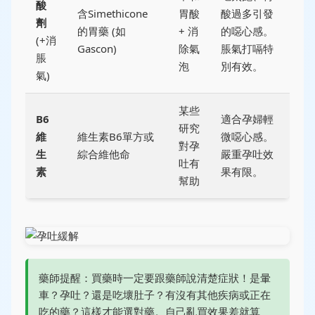
酸
含Simethicone
胃酸
酸過多引發
劑
的胃藥 (如
+ 消
的噁心感。
(+消
Gascon)
除氣
脹氣打嗝特
脹
泡
別有效。
氣)
某些
B6
適合孕婦輕
研究
維
維生素B6單方或
微噁心感。
對孕
生
綜合維他命
嚴重孕吐效
吐有
素
果有限。
幫助
藥師提醒：買藥時一定要跟藥師說清楚症狀！是暈
車？孕吐？還是吃壞肚子？有沒有其他疾病或正在
吃的藥？這樣才能選對藥。自己亂買效果差就算