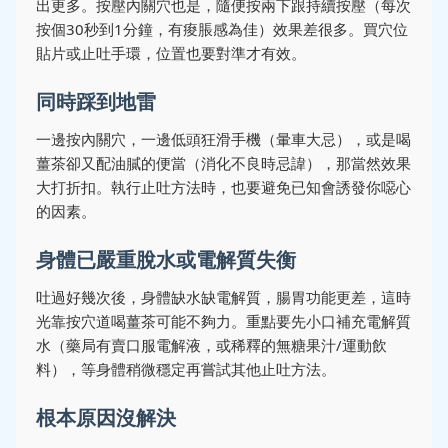
出更多。按壓內關穴也是，隨便按兩下跟持續按壓（每次
按個30秒到1分鐘，有痠脹感為佳）效果差很多。買穴位
貼片或止吐手環，位置也要對準才有效。
同時踩到地雷
一邊按內關穴，一邊低頭狂滑手機（暈車大忌），或是喝
薑茶卻又配油膩的便當（消化不良時忌諱），那當然效果
大打折扣。執行止吐方法時，也要避免已知會誘發你噁心
的因素。
身體已嚴重脫水或電解質失衡
吐過好幾次後，身體缺水缺電解質，腸胃功能更差，這時
光靠按穴道喝薑茶可能不夠力。重點要先小口補充電解質
水（藥局有賣口服電解液，或稀釋的無糖果汁/運動飲
料），等身體稍微穩定再嘗試其他止吐方法。
根本原因沒解決