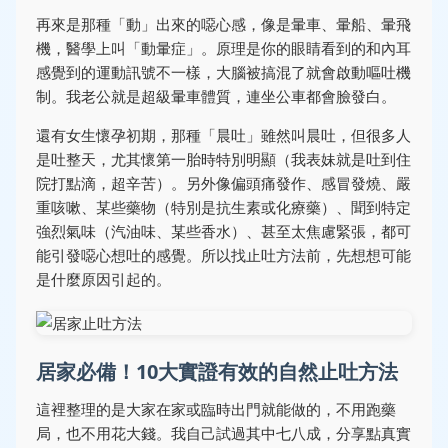
再來是那種「動」出來的噁心感，像是暈車、暈船、暈飛
機，醫學上叫「動暈症」。原理是你的眼睛看到的和內耳
感覺到的運動訊號不一樣，大腦被搞混了就會啟動嘔吐機
制。我老公就是超級暈車體質，連坐公車都會臉發白。
還有女生懷孕初期，那種「晨吐」雖然叫晨吐，但很多人
是吐整天，尤其懷第一胎時特別明顯（我表妹就是吐到住
院打點滴，超辛苦）。另外像偏頭痛發作、感冒發燒、嚴
重咳嗽、某些藥物（特別是抗生素或化療藥）、聞到特定
強烈氣味（汽油味、某些香水）、甚至太焦慮緊張，都可
能引發噁心想吐的感覺。所以找止吐方法前，先想想可能
是什麼原因引起的。
居家必備！10大實證有效的自然止吐方法
這裡整理的是大家在家或臨時出門就能做的，不用跑藥
局，也不用花大錢。我自己試過其中七八成，分享點真實