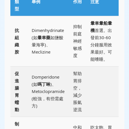
類
舉例
作用
注意
型
暈車暈船暈
抑制
抗
Dimenhydrinate
機
首選。出
前庭
組
(如
暈車藥
如鹽酸
發前30-60
神經
織
暈海寧)、
分鐘服用效
敏感
胺
Meclizine
果最好。可
度
能嗜睡。
促
幫助
Domperidone
進
胃排
(如
嗎丁啉
)、
腸
空，
Metoclopramide
胃
減少
(較強，有些需處
蠕
脹氣
方)
動
逆流
制
中和
吃太飽、胃