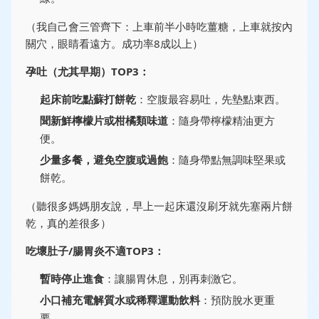
（我自己會三管齊下：上車前半小時吃薑糖，上車就按內
關穴，眼睛看遠方。成功率8成以上）
孕吐（尤其早期）TOP3：
起床前吃點蘇打餅乾
：空腹最容易吐，先墊點東西。
聞新鮮檸檬片或柑橘類味道
：隨身帶檸檬精油更方
便。
少量多餐，避免空腹或過飽
：隨身帶點無調味堅果或
餅乾。
（聽很多媽媽朋友說，早上一起床還沒刷牙就先塞兩片餅
乾，真的差很多）
吃壞肚子/腸胃炎不適TOP3：
暫時停止進食
：讓腸胃休息，別再刺激它。
小口補充電解質水或稀釋運動飲料
：預防脫水更重
要。