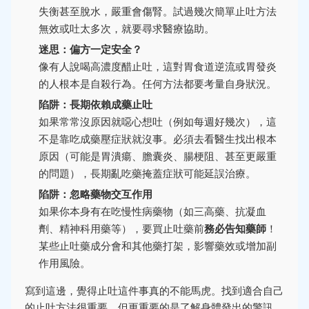
失衡甚至脫水，嚴重會傷腎。試過幾次簡單止吐方法
無效或吐太多次，就要尋求醫療協助。
迷思：偏方一定安全？
像有人說喝高濃度醋止吐，這對胃食道逆流或胃發炎
的人根本是自殺行為。任何方法都要考量自身狀況。
陷阱：長期依賴成藥止吐
如果常常沒原因就噁心想吐（例如每週好幾次），這
不是靠吃成藥壓症狀就沒事。必須去看醫生找出根本
原因（可能是胃潰瘍、膽囊炎、腸梗阻、甚至更嚴重
的問題），長期亂吃藥掩蓋症狀可能延誤治療。
陷阱：忽略藥物交互作用
如果你本身有在吃慢性病藥物（如三高藥、抗凝血
劑、精神科用藥等），要買止吐藥前
務必告知藥師
！
某些止吐藥成分會和其他藥打架，影響藥效或增加副
作用風險。
寫到這邊，覺得止吐這件事真的不能馬虎。找到適合自己
的止吐方法很重要，但更重要的是了解身體發出的警訊。