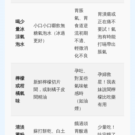
胃脹
胃潰瘍或
氣、胃
喝少
正在痛不
小口小口啜飲無
食道逆
量冰
要試！氣
糖氣泡水（冰過
流初期
涼氣
泡有時能
更好）
不適、
泡水
打嗝帶出
輕微消
脹氣
化不良
孕吐、
孕婦救
檸檬
對某些
新鮮檸檬切片
星！我表
或柑
氣味敏
聞，或剝橘子皮
妹說聞檸
橘氣
感時
聞精油
檬比吃藥
味
（如油
有用
煙）
餓過頭
清淡
少量吃！
蘇打餅乾、白土
胃酸過
澱粉
吐完餓了