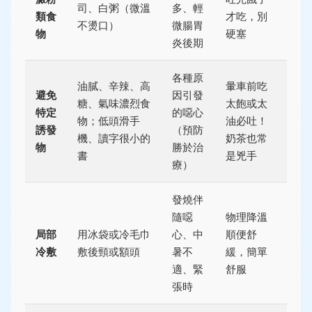
司、白粥（微溫
多、輕
類食
才吃，別
不燙口）
微腸胃
物
硬塞
炎後期
各種原
油膩、辛辣、高
暈車前吃
避免
因引發
糖、氣味濃烈食
太飽或太
特定
的噁心
物；低頭滑手
油必吐！
誘發
（預防
機、讀字很小的
奶茶也常
物
勝於治
書
是兇手
療）
發燒伴
隨噁
物理降溫
局部
用冰袋或冷毛巾
心、中
順便舒
冷敷
敷後頸或額頭
暑不
緩，簡單
適、緊
舒服
張時