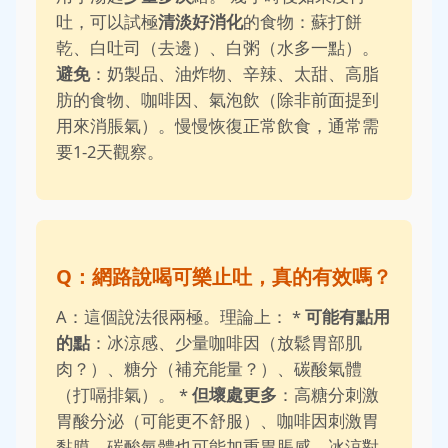
吐，可以試極
清淡好消化
的食物：蘇打餅
乾、白吐司（去邊）、白粥（水多一點）。
避免
：奶製品、油炸物、辛辣、太甜、高脂
肪的食物、咖啡因、氣泡飲（除非前面提到
用來消脹氣）。慢慢恢復正常飲食，通常需
要1-2天觀察。
Q：網路說喝可樂止吐，真的有效嗎？
A：這個說法很兩極。理論上： *
可能有點用
的點
：冰涼感、少量咖啡因（放鬆胃部肌
肉？）、糖分（補充能量？）、碳酸氣體
（打嗝排氣）。 *
但壞處更多
：高糖分刺激
胃酸分泌（可能更不舒服）、咖啡因刺激胃
黏膜、碳酸氣體也可能加重胃脹感。冰涼對