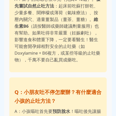
先嘗試自然止吐方法
：起床前吃蘇打餅乾、
少量多餐、聞檸檬或薄荷（氣味療法）、按
壓內關穴、適量薑製品（薑茶、薑糖）。
維
生素B6
（請按醫師或藥師建議劑量服用）也
有幫助。如果吐得非常嚴重（妊娠劇吐），
影響進食和體重下降，一定要看醫生！醫生
可能會開孕婦相對安全的止吐藥（如
Doxylamine + B6複方，或某些等級的止吐藥
物），千萬不要自己亂買成藥吃。
Q：小朋友吐不停怎麼辦？有什麼適合
小孩的止吐方法？
A：小孩嘔吐首先要
預防脫水
！嘔吐後先讓腸