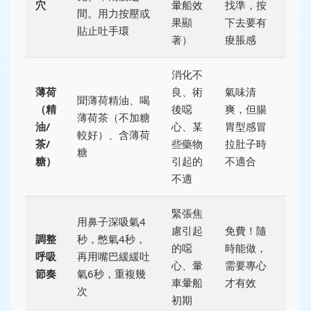
穴
暈船效
找準，按
間。用力按壓或
果顯
下去要有
貼止吐手環
著）
痠脹感
消化不
薄荷
良、術
氣味清
聞薄荷精油、喝
（精
後噁
爽，但腸
薄荷茶（不加糖
油/
心、某
胃型感冒
較好）、含薄荷
茶/
些藥物
拉肚子時
糖
糖）
引起的
不適合
不適
緊張焦
用鼻子深吸氣4
慮引起
免費！隨
調整
秒，憋氣4秒，
的噁
時能做，
呼吸
再用嘴巴緩緩吐
心、暈
需要專心
節奏
氣6秒，重複幾
車暈船
才有效
次
初期