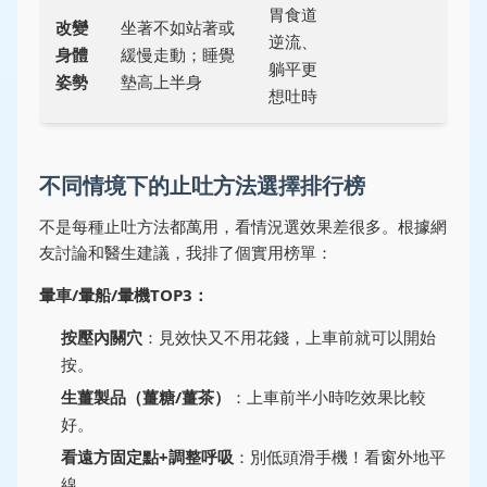
胃食道
改變
坐著不如站著或
逆流、
身體
緩慢走動；睡覺
躺平更
姿勢
墊高上半身
想吐時
不同情境下的止吐方法選擇排行榜
不是每種止吐方法都萬用，看情況選效果差很多。根據網
友討論和醫生建議，我排了個實用榜單：
暈車/暈船/暈機TOP3：
按壓內關穴
：見效快又不用花錢，上車前就可以開始
按。
生薑製品（薑糖/薑茶）
：上車前半小時吃效果比較
好。
看遠方固定點+調整呼吸
：別低頭滑手機！看窗外地平
線。