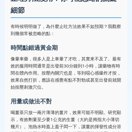
細節
有時候明明做了，為什麼止吐方法效果不如預期？我觀察
到幾個常被忽略的點：
時間點錯過黃金期
像暈車藥，很多人是上車暈了才吃，其實來不及了。最有
效的服用時間通常是出發前30分鐘到1小時，讓藥物有時
間在體內作用。按壓內關穴也是，等到噁心感爆炸才按，
效果自然打折，應該在感覺有點不對勁或甚至出發前就開
始按壓刺激穴位。
用量或做法不對
喝薑茶只放一兩片薄薄的薑片，效果可能不明顯。研究顯
示，有效劑量至少要1公克的生薑（大約是拇指大小薄切
幾片）。泡熱水時蓋上蓋子悶一下，讓薑的揮發性成分溶