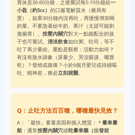
胃休息30-60分鐘，之後嘗試每5-10分鐘給
一
小匙（約5cc）
的口服電解質水（藥局有
賣），如果30分鐘內沒再吐，再慢慢增加喝
的量。不要急著給牛奶、果汁（太甜可能刺
激腸胃）。
按壓內關穴
對大一點能配合的孩
子也可嘗試。
清淡飲食
如白粥、吐司，等不
吐了再少量給。重點是觀察：活動力如何？
有沒有脫水跡象（尿量少、哭沒眼淚、嘴唇
乾）？發燒或腹痛？小於6個月嬰兒或持續嘔
吐、精神差，務必
立刻就醫
。
Q：止吐方法百百種，哪種最快見效？
A：「最快」要看原因和個人體質： *
暈車暈
船
：通常
按壓內關穴
或
吃暈車藥（出發前