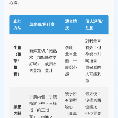
心得。
止吐
適合情
個人評價/
怎麼做/用什麼
方法
況
注意
對我暈車
生薑
孕吐、
有效！但
新鮮薑切片泡熱
（薑
暈車暈
孕婦也別
水（加點蜂蜜更
茶/
船、一
喝過量，
好喝），或用市
薑
般噁心
胃敏感的
售薑糖、薑汁
糖）
感
人可能刺
激
幾乎所
最方便！
手腕內側，手腕
有類型
沒帶東西
橫紋正中下三橫
按壓
噁心
也能按，
指（約三指
內關
（暈車
但位置要
寬），兩筋之