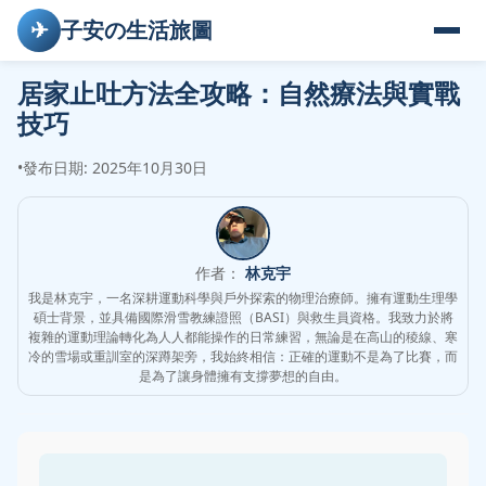
✈
子安の生活旅圖
居家止吐方法全攻略：自然療法與實戰
技巧
•
發布日期: 2025年10月30日
作者：
林克宇
我是林克宇，一名深耕運動科學與戶外探索的物理治療師。擁有運動生理學
碩士背景，並具備國際滑雪教練證照（BASI）與救生員資格。我致力於將
複雜的運動理論轉化為人人都能操作的日常練習，無論是在高山的稜線、寒
冷的雪場或重訓室的深蹲架旁，我始終相信：正確的運動不是為了比賽，而
是為了讓身體擁有支撐夢想的自由。