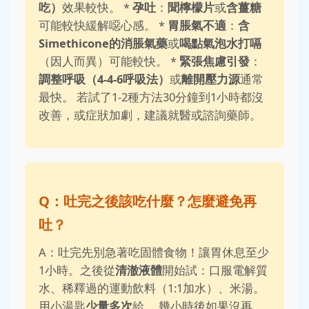
吃）
效果較快。 *
孕吐
：
聞檸檬片
或
含薑糖
可能較快緩解噁心感。 *
胃脹氣不適
：
含
Simethicone的消脹氣藥
或
喝點氣泡水打嗝
（因人而異）可能較快。 *
緊張焦慮引發
：
調整呼吸（4-4-6呼吸法）
或
離開壓力源
通常
最快。 若試了1-2種方法30分鐘到1小時都沒
改善，或症狀加劇，建議就醫或諮詢藥師。
Q：吐完之後該吃什麼？怎麼避免再
吐？
A：吐完先別急著吃固體食物！讓胃休息至少
1小時。之後從
清澈液體
開始試：口服電解質
水、稀釋過的運動飲料（1:1加水）、米湯。
用小湯匙
少量多次
給。 幾小時後如果沒再