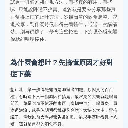
試過一堆偏方和正規方法，有些真的有用，有些
嘛...只能說踩過不少雷。這篇就是要來分享那些真
正幫得上忙的止吐方法，從最簡單的飲食調整、穴
道按摩，到什麼時候非得去看醫生，通通一次講清
楚。別再硬撐了，學會這些招數，下次噁心感來襲
你就能穩穩接住。
為什麼會想吐？先搞懂原因才好對
症下藥
想止吐，第一步得先知道是哪裡出問題。原因真的百百
種，有時還不只一個原因在搞鬼。最常見的大概就是腸胃
問題，像是吃進不乾淨的東西（食物中毒）、腸胃炎、胃
食道逆流，或是你明明很餓卻又突然吃太快吃太多，胃抗
議了。像我以前大學趕報告常亂吃，結果半夜吐得亂七八
糟，這就是典型的消化不良。