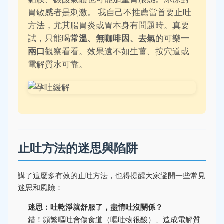
胃敏感者是刺激。 我自己不推薦當首要止吐
方法，尤其腸胃炎或胃本身有問題時。真要
試，只能喝
常溫、無咖啡因、去氣
的可樂
一
兩口
觀察看看。效果遠不如生薑、按穴道或
電解質水可靠。
止吐方法的迷思與陷阱
講了這麼多有效的止吐方法，也得提醒大家避開一些常見
迷思和風險：
迷思：吐乾淨就舒服了，盡情吐沒關係？
錯！頻繁嘔吐會傷食道（嘔吐物很酸）、造成電解質