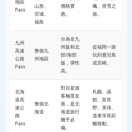
地區
山形、
價格實
楓、滑雪之
Pass
宮城、
惠。
旅。
福島
分為全九
九州
州版和北
從福岡一路
高速
整個九
部/南部
玩到鹿兒島
公路
州地區
版，彈性
或宮崎。
Pass
高。
對自駕遊
北海
札幌、函
客極度友
道高
館、富良
整個北
善，是北
速公
野、美瑛、
海道
海道旅行
路
道東等長距
幾乎必
Pass
離移動。
備。