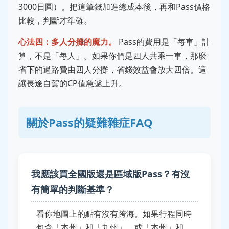
3000日圓）。把這筆錢加進總成本後，再和Pass價格
比較，判斷才準確。
心法四：多人分攤的魔力。
Pass的費用是「每車」計
算，不是「每人」。如果你們是四人共乘一車，那麼
省下的過路費由四人分攤，省錢效益會放大四倍。這
讓長途自駕的CP值急遽上升。
關於Pass的疑難雜症FAQ
我應該買全國版還是區域版Pass？有沒
有簡單的判斷基準？
看你地圖上的點有沒有跨海。如果行程同時
包含「本州」和「九州」，或「本州」和