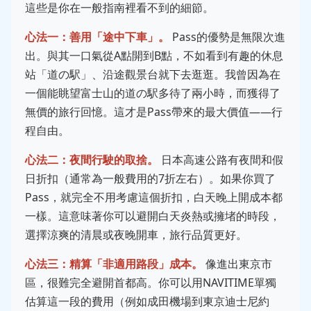
這些是你在一般指南裡看不到的細節。
心法一：善用「途中下車」。
Pass的優勢是無限次進
出。與其一口氣從A點開到B點，不如看到有趣的休息
站「道の駅」、沿途觀景台就下去逛逛。我曾因為在
一個能眺望富士山的道の駅多待了兩小時，而獲得了
無價的旅行回憶。這才是Pass帶來的最大價值——行
程自由。
心法二：夜間行駛的取捨。
日本高速公路有夜間和假
日折扣（通常為一般費用的7折左右）。如果你買了
Pass，就完全不用考慮這個折扣，白天晚上開成本都
一樣。這意味著你可以避開白天炎熱或擁堵的時段，
選擇涼爽的清晨或夜晚開車，旅行品質更好。
心法三：精算「非適用路段」成本。
像進出東京市
區，很難完全避開首都高。你可以用NAVITIME單獨
估算這一段的費用（例如成田機場到東京迪士尼約