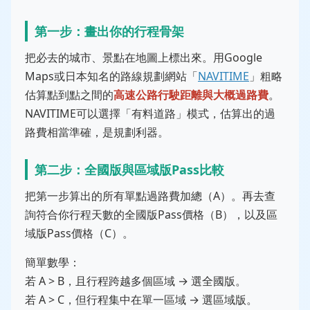
第一步：畫出你的行程骨架
把必去的城市、景點在地圖上標出來。用Google
Maps或日本知名的路線規劃網站「
NAVITIME
」粗略
估算點到點之間的
高速公路行駛距離與大概過路費
。
NAVITIME可以選擇「有料道路」模式，估算出的過
路費相當準確，是規劃利器。
第二步：全國版與區域版Pass比較
把第一步算出的所有單點過路費加總（A）。再去查
詢符合你行程天數的全國版Pass價格（B），以及區
域版Pass價格（C）。
簡單數學：
若 A > B，且行程跨越多個區域 → 選全國版。
若 A > C，但行程集中在單一區域 → 選區域版。