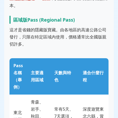
本。
區域版Pass (Regional Pass)
這才是省錢的隱藏版寶藏。由各地區的高速公路公司
發行，只限在特定區域內使用，價格通常比全國版親
切許多。
Pass
名稱
主要適
天數與特
適合什麼行
（舉
用區域
色
程
例）
青森、
岩手、
常有5天、
深度遊覽東
東北
秋田、
7天選項，
北六縣，賞