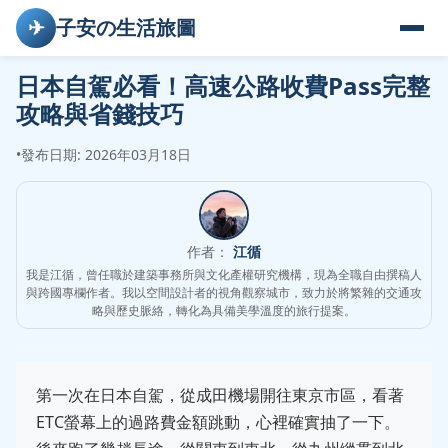
✈
子安の生活旅圖
日本自駕必看！高速公路收費Pass完整
攻略與省錢技巧
•
發布日期: 2026年03月18日
作者：
江循
我是江循，曾任職於建築事務所與文化產權研究機構，現為全職自由撰稿人
與跨國專欄作者。我以空間設計者的視角觀察城市，致力於將繁雜的交通攻
略與歷史脈絡，轉化為具備美學溫度的旅行提案。
第一次在日本自駕，從成田機場開往東京市區，看著
ETC螢幕上的過路費金額跳動，心裡確實抽了一下。