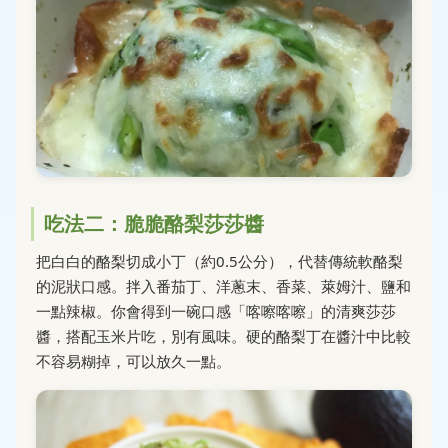
吃法二：脆脆酪梨莎莎醬
把白白的酪梨切成小丁（約0.5公分），代替傳統軟酪梨
的泥狀口感。拌入番茄丁、洋蔥末、香菜、萊姆汁、鹽和
一點辣椒。你會得到一碗口感「喀嚓喀嚓」的清爽莎莎
醬，搭配玉米片吃，別有風味。硬的酪梨丁在醬汁中比較
不容易糊掉，可以放久一點。