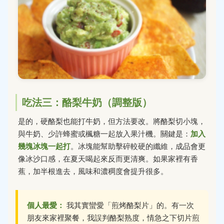
吃法三：酪梨牛奶（調整版）
是的，硬酪梨也能打牛奶，但方法要改。將酪梨切小塊，
與牛奶、少許蜂蜜或楓糖一起放入果汁機。關鍵是：
加入
幾塊冰塊一起打
。冰塊能幫助擊碎較硬的纖維，成品會更
像冰沙口感，在夏天喝起來反而更清爽。如果家裡有香
蕉，加半根進去，風味和濃稠度會提升很多。
個人最愛：
我其實蠻愛「煎烤酪梨片」的。有一次
朋友來家裡聚餐，我誤判酪梨熟度，情急之下切片煎