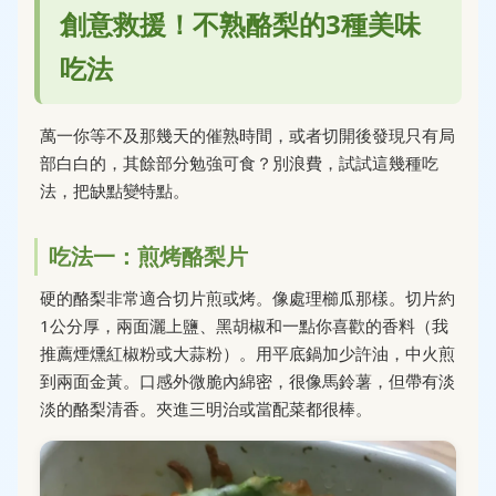
創意救援！不熟酪梨的3種美味
吃法
萬一你等不及那幾天的催熟時間，或者切開後發現只有局
部白白的，其餘部分勉強可食？別浪費，試試這幾種吃
法，把缺點變特點。
吃法一：煎烤酪梨片
硬的酪梨非常適合切片煎或烤。像處理櫛瓜那樣。切片約
1公分厚，兩面灑上鹽、黑胡椒和一點你喜歡的香料（我
推薦煙燻紅椒粉或大蒜粉）。用平底鍋加少許油，中火煎
到兩面金黃。口感外微脆內綿密，很像馬鈴薯，但帶有淡
淡的酪梨清香。夾進三明治或當配菜都很棒。