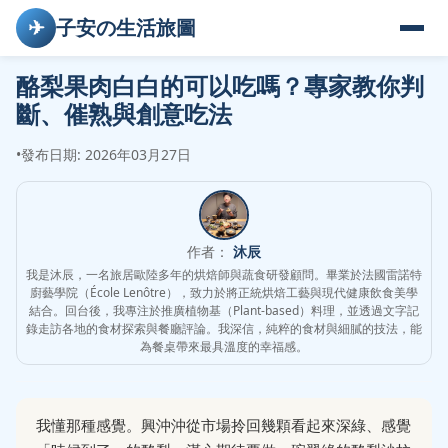
✈
子安の生活旅圖
酪梨果肉白白的可以吃嗎？專家教你判
斷、催熟與創意吃法
•
發布日期: 2026年03月27日
作者：
沐辰
我是沐辰，一名旅居歐陸多年的烘焙師與蔬食研發顧問。畢業於法國雷諾特
廚藝學院（École Lenôtre），致力於將正統烘焙工藝與現代健康飲食美學
結合。回台後，我專注於推廣植物基（Plant-based）料理，並透過文字記
錄走訪各地的食材探索與餐廳評論。我深信，純粹的食材與細膩的技法，能
為餐桌帶來最具溫度的幸福感。
我懂那種感覺。興沖沖從市場拎回幾顆看起來深綠、感覺