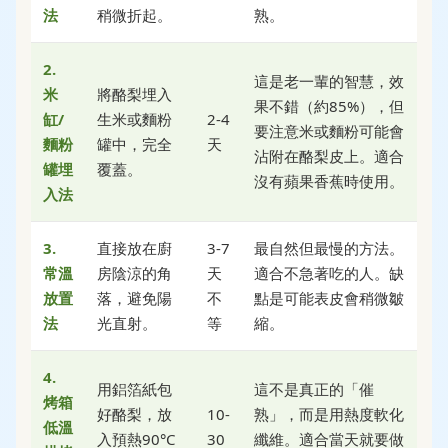
法
稍微折起。
熟。
2.
這是老一輩的智慧，效
米
將酪梨埋入
果不錯（約85%），但
缸/
生米或麵粉
2-4
要注意米或麵粉可能會
麵粉
罐中，完全
天
沾附在酪梨皮上。適合
罐埋
覆蓋。
沒有蘋果香蕉時使用。
入法
3.
直接放在廚
3-7
最自然但最慢的方法。
常溫
房陰涼的角
天
適合不急著吃的人。缺
放置
落，避免陽
不
點是可能表皮會稍微皺
法
光直射。
等
縮。
4.
用鋁箔紙包
這不是真正的「催
烤箱
好酪梨，放
10-
熟」，而是用熱度軟化
低溫
入預熱90°C
30
纖維。適合當天就要做