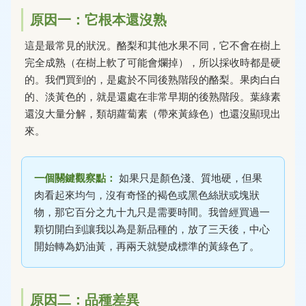
原因一：它根本還沒熟
這是最常見的狀況。酪梨和其他水果不同，它不會在樹上
完全成熟（在樹上軟了可能會爛掉），所以採收時都是硬
的。我們買到的，是處於不同後熟階段的酪梨。果肉白白
的、淡黃色的，就是還處在非常早期的後熟階段。葉綠素
還沒大量分解，類胡蘿蔔素（帶來黃綠色）也還沒顯現出
來。
一個關鍵觀察點：
如果只是顏色淺、質地硬，但果
肉看起來均勻，沒有奇怪的褐色或黑色絲狀或塊狀
物，那它百分之九十九只是需要時間。我曾經買過一
顆切開白到讓我以為是新品種的，放了三天後，中心
開始轉為奶油黃，再兩天就變成標準的黃綠色了。
原因二：品種差異