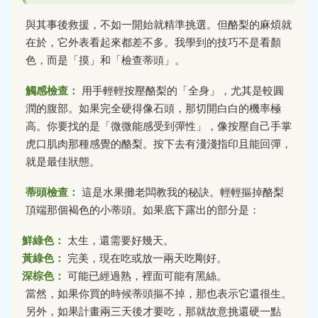
與其事後救援，不如一開始就精準挑選。但酪梨的麻煩就
在於，它外表看起來都差不多。我學到的技巧不是看顏
色，而是「摸」和「檢查蒂頭」。
觸感檢查：
用手輕輕按壓酪梨的「全身」，尤其是較圓
潤的腹部。如果完全硬得像石頭，那切開白白的機率極
高。你要找的是「微微能感受到彈性」，像按壓自己手掌
虎口肌肉那種感覺的酪梨。按下去有淺淺指印且能回彈，
就是最佳狀態。
蒂頭檢查：
這是水果攤老闆教我的秘訣。輕輕摳掉酪梨
頂端那個褐色的小蒂頭。如果底下露出的部分是：
鮮綠色：
太生，還需要好幾天。
黃綠色：
完美，現在吃或放一兩天吃剛好。
深棕色：
可能已經過熟，裡面可能有黑絲。
當然，如果你買的時候蒂頭摳不掉，那也表示它還很生。
另外，如果計畫兩三天後才要吃，那就故意挑還硬一點