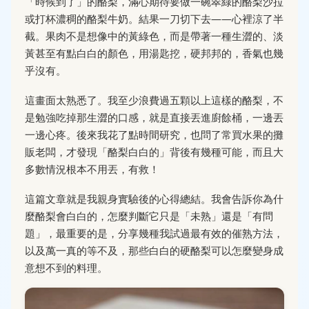
「時候到了」的酪梨，滿心期待要做一碗翠綠的酪梨沙拉
或打杯濃稠的酪梨牛奶。結果一刀切下去——心裡涼了半
截。果肉不是想像中的黃綠色，而是帶著一種生澀的、淡
黃甚至有點白白的顏色，用湯匙挖，硬邦邦的，香氣也幾
乎沒有。
這畫面太熟悉了。我至少浪費過五顆以上這樣的酪梨，不
是勉強吃掉那生澀的口感，就是直接丟進廚餘桶，一邊丟
一邊心疼。後來我花了點時間研究，也問了常買水果的攤
販老闆，才發現「酪梨白白的」背後有幾種可能，而且大
多數情況根本不用丟，有救！
這篇文章就是我親身實驗後的心得總結。我會告訴你為什
麼酪梨會白白的，怎麼判斷它只是「未熟」還是「有問
題」，最重要的是，分享幾種我試過最有效的催熟方法，
以及萬一真的等不及，那些白白的硬酪梨可以怎麼變身成
意想不到的料理。