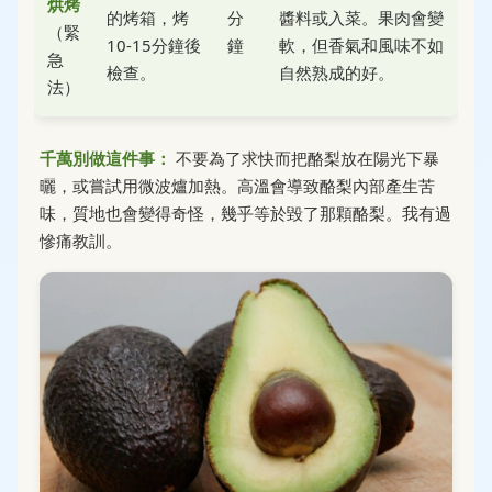
烘烤
的烤箱，烤
分
醬料或入菜。果肉會變
（緊
10-15分鐘後
鐘
軟，但香氣和風味不如
急
檢查。
自然熟成的好。
法）
千萬別做這件事：
不要為了求快而把酪梨放在陽光下暴
曬，或嘗試用微波爐加熱。高溫會導致酪梨內部產生苦
味，質地也會變得奇怪，幾乎等於毀了那顆酪梨。我有過
慘痛教訓。