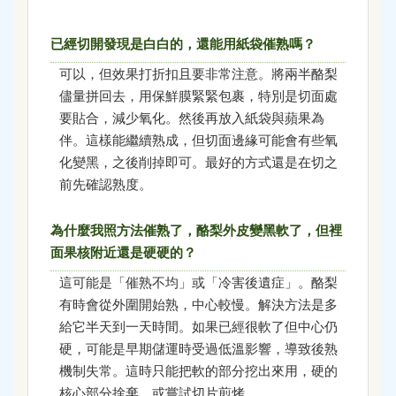
已經切開發現是白白的，還能用紙袋催熟嗎？
可以，但效果打折扣且要非常注意。將兩半酪梨
儘量拼回去，用保鮮膜緊緊包裹，特別是切面處
要貼合，減少氧化。然後再放入紙袋與蘋果為
伴。這樣能繼續熟成，但切面邊緣可能會有些氧
化變黑，之後削掉即可。最好的方式還是在切之
前先確認熟度。
為什麼我照方法催熟了，酪梨外皮變黑軟了，但裡
面果核附近還是硬硬的？
這可能是「催熟不均」或「冷害後遺症」。酪梨
有時會從外圍開始熟，中心較慢。解決方法是多
給它半天到一天時間。如果已經很軟了但中心仍
硬，可能是早期儲運時受過低溫影響，導致後熟
機制失常。這時只能把軟的部分挖出來用，硬的
核心部分捨棄，或嘗試切片煎烤。