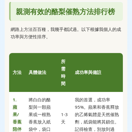
親測有效的酪梨催熟方法排行榜
網路上方法百百種，我幾乎都試過。以下根據我個人的成
功率與方便性排序。
所
需
方法
具體做法
成功率與備註
時
間
1.
將白白的酪
我的首選，成功率
蘋
梨與一顆蘋
95%。蘋果和香蕉釋放
果/
果或一根熟
1-3
的乙烯氣體是天然催熟
香蕉
香蕉放入紙
天
劑，紙袋能將其鎖住。
陪伴
袋中，袋口
記得檢查，別放到過