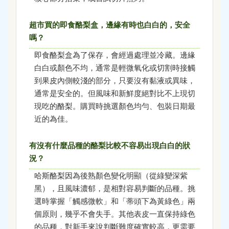
超市買的即食酪梨盒，邊緣有時也白白的，安全
嗎？
即食酪梨盒為了保存，會經過處理並冷藏。邊緣
白白或顏色不均，通常是輕微氧化或切割時接觸
到果皮內側較淺的部分，只要沒有黏液或異味，
通常是安全的。但風味和新鮮度絕對比不上現切
現吃的酪梨。購買時挑選顏色均勻、包裝日期最
近的為佳。
有沒有什麼品種的酪梨比較不容易出現白白的狀
況？
哈斯酪梨因為後熟顏色變化明顯（從綠變深紫
黑），且風味濃郁，是相對容易判斷的品種。挑
選時掌握「觸感微軟」和「蒂頭下為黃綠色」兩
個原則，幾乎不會失手。其他表皮一直保持綠色
的品種，對新手來說判斷難度確實較高，更需要