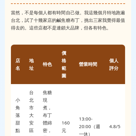
當然，不是每個人都有時間自己做。我這幾個月特地跑遍
台北，試了十幾家店的鹹焦糖布丁，挑出三家我覺得最值
得去的。這些店都不是連鎖大品牌，但各有特色。
價
店
地
格
個人
特色
營業時間
名
址
範
評分
圍
台
焦糖
小
北
現
角
市
煮，
落
大
布丁
13:00-
甜
安
體綿
160
20:00（週
4.8/5
點
區
密，
元
一休）