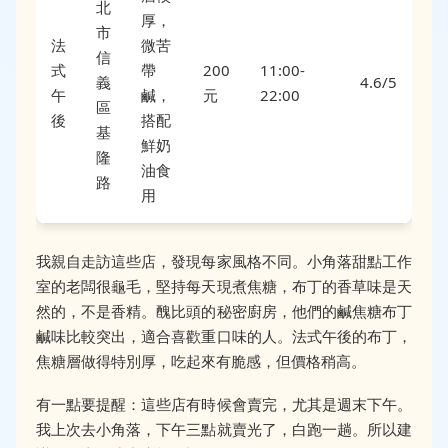
北
厚，
市
法
微苦
信
式
帶
200
11:00-
義
4.6/5
午
鹹，
元
22:00
區
後
搭配
基
鮮奶
隆
油食
路
用
我親自走訪這些店，發現每家風格不同。小角落甜點工作
室的老闆很龜毛，堅持每天現煮焦糖，布丁的香草味是天
然的，不是香精。醜比頭的秘密廚房，他們的鹹焦糖布丁
鹹味比較突出，適合喜歡重口味的人。法式午後的布丁，
焦糖層做得特別厚，吃起來有脆感，但價格稍高。
有一點要提醒：這些店有時候會賣完，尤其是週末下午。
我上次去小角落，下午三點就賣光了，白跑一趟。所以建