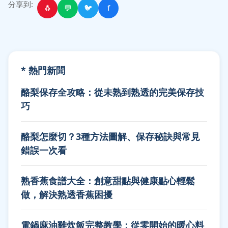
分享到:
🐧
💬
🐦
f
* 熱門新聞
酪梨保存全攻略：從未熟到熟透的完美保存技
巧
酪梨怎麼切？3種方法圖解、保存秘訣與常見
錯誤一次看
熟香蕉食譜大全：創意甜點與健康點心輕鬆
做，解決熟透香蕉困擾
電鍋麻油雞炊飯完整教學：從零開始的暖心料