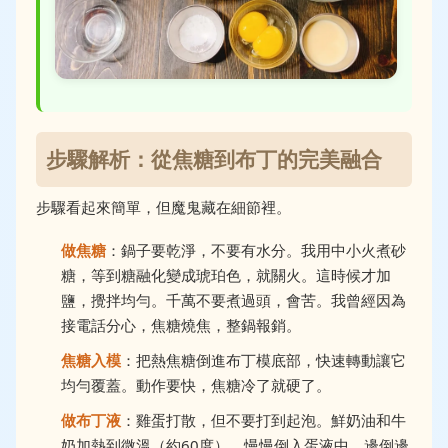
步驟解析：從焦糖到布丁的完美融合
步驟看起來簡單，但魔鬼藏在細節裡。
做焦糖
：鍋子要乾淨，不要有水分。我用中小火煮砂
糖，等到糖融化變成琥珀色，就關火。這時候才加
鹽，攪拌均勻。千萬不要煮過頭，會苦。我曾經因為
接電話分心，焦糖燒焦，整鍋報銷。
焦糖入模
：把熱焦糖倒進布丁模底部，快速轉動讓它
均勻覆蓋。動作要快，焦糖冷了就硬了。
做布丁液
：雞蛋打散，但不要打到起泡。鮮奶油和牛
奶加熱到微溫（約60度），慢慢倒入蛋液中，邊倒邊