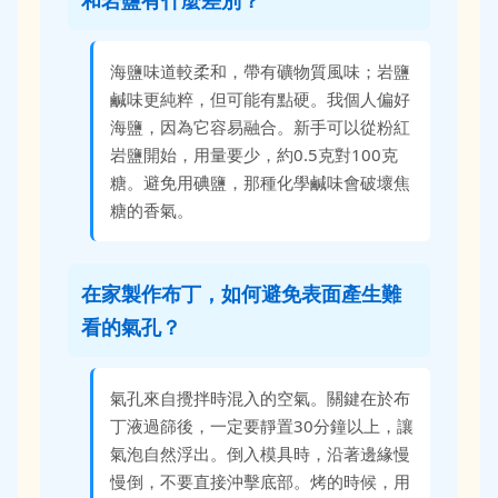
海鹽味道較柔和，帶有礦物質風味；岩鹽
鹹味更純粹，但可能有點硬。我個人偏好
海鹽，因為它容易融合。新手可以從粉紅
岩鹽開始，用量要少，約0.5克對100克
糖。避免用碘鹽，那種化學鹹味會破壞焦
糖的香氣。
在家製作布丁，如何避免表面產生難
看的氣孔？
氣孔來自攪拌時混入的空氣。關鍵在於布
丁液過篩後，一定要靜置30分鐘以上，讓
氣泡自然浮出。倒入模具時，沿著邊緣慢
慢倒，不要直接沖擊底部。烤的時候，用