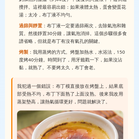
攪拌。這裡最容易出錯：如果液體太熱，蛋會變蛋花
湯；太冷，布丁液不均勻。
過篩與靜置
：布丁液一定要過篩兩次，去除氣泡和雜
質。然後靜置30分鐘，讓氣泡消掉。這個步驟很多食
譜省略，但就是布丁有沒有氣孔的關鍵。
烤製
：我用蒸烤的方式。烤盤加熱水，水浴法，150
度烤40分鐘。時間到了，用牙籤戳一下，如果沒沾
黏，就熟了。不要烤太久，布丁會老。
我犯過一個錯誤：布丁模直接放在烤盤上，結果底
部受熱不均，布丁下面熟了上面沒熟。後來我改用
蒸架墊高，讓熱氣循環更好，問題就解決了。