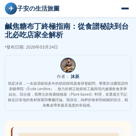
✈
子安の生活旅圖
鹹焦糖布丁終極指南：從食譜秘訣到台
北必吃店家全解析
•
發布日期: 2026年03月24日
作者：
沐辰
我是沐辰，一名旅居歐陸多年的烘焙師與蔬食研發顧問。畢業於法國雷諾特
廚藝學院（École Lenôtre），致力於將正統烘焙工藝與現代健康飲食美學
結合。回台後，我專注於推廣植物基（Plant-based）料理，並透過文字記
錄走訪各地的食材探索與餐廳評論。我深信，純粹的食材與細膩的技法，能
為餐桌帶來最具溫度的幸福感。