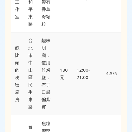
工
和
帶有
作
平
香草
室
東
籽顆
路
粒
台
鹹味
醜
北
明
比
市
顯，
頭
中
使用
的
山
竹炭
180
12:00-
4.5/5
秘
區
鹽，
元
21:00
密
民
布丁
廚
生
口感
房
東
偏紮
路
實
焦糖
台
層較