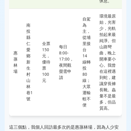
休息。
環境最原
自駕
始，光害
南
為
少，光軌
投
主，
拍起來最
縣
從埔
純淨。但
仁
全票
里接
每日
山路彎
愛
150
台
惠
8:00-
曲，晚上
鄉
元，
14
蓀
17:00，
開車要小
新
優待
線轉
林
夜間觀
心。我曾
生
票
投
場
螢需申
在這裡遇
村
100
80
請
到蛇，建
山
元
線；
議穿長褲
林
大眾
長靴。蟲
巷1
運輸
量不是最
號
較不
多，但品
便
質高。
這三個點，我個人回訪最多次的是惠蓀林場，因為人少安