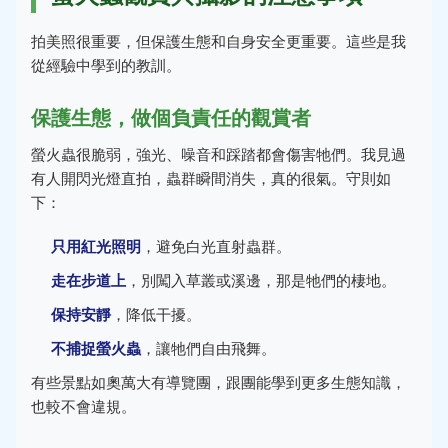
拍美照很重要，但保護生態和自身安全更重要。這些是我
從經驗中學到的教訓。
保護生態，做個負責任的觀賞者
螢火蟲很脆弱，強光、噪音和踩踏都會傷害牠們。我見過
有人開閃光燈直拍，蟲群瞬間消失，真的很氣。守則如
下：
只用紅光照明
，避免白光直射蟲群。
走在步道上
，別闖入草叢或溪邊，那是牠們的棲地。
保持安靜
，降低干擾。
不捕捉螢火蟲
，讓牠們自由飛舞。
有些景點如奧萬大有導覽團，跟團能學到更多生態知識，
也較不會違規。