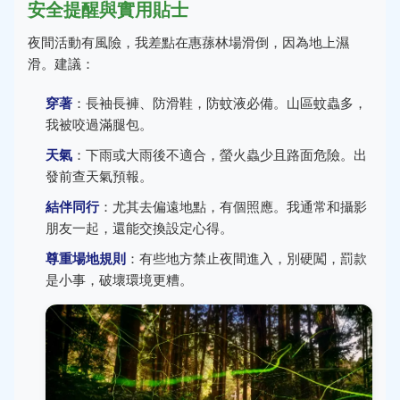
安全提醒與實用貼士
夜間活動有風險，我差點在惠蓀林場滑倒，因為地上濕
滑。建議：
穿著
：長袖長褲、防滑鞋，防蚊液必備。山區蚊蟲多，
我被咬過滿腿包。
天氣
：下雨或大雨後不適合，螢火蟲少且路面危險。出
發前查天氣預報。
結伴同行
：尤其去偏遠地點，有個照應。我通常和攝影
朋友一起，還能交換設定心得。
尊重場地規則
：有些地方禁止夜間進入，別硬闖，罰款
是小事，破壞環境更糟。