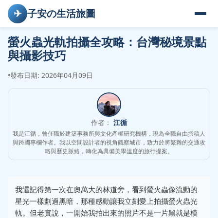
✈
子安の生活旅圖
螢火蟲光軌拍攝全攻略：台灣秘境景點
與攝影技巧
•
發布日期: 2026年04月09日
作者：
江循
我是江循，曾任職於建築事務所與文化產權研究機構，現為全職自由撰稿人
與跨國專欄作者。我以空間設計者的視角觀察城市，致力於將繁雜的交通攻
略與歷史脈絡，轉化為具備美學溫度的旅行提案。
我還記得第一次在奧萬大的林道旁，看到螢火蟲像流動的
星光一樣劃過黑暗，那種感動讓我立刻愛上拍攝螢火蟲光
軌。但老實說，一開始我拍出來的照片不是一片黑就是模