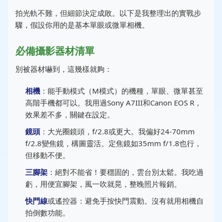
拍光軌不難，但細節決定成敗。以下是我整理出的實戰步
驟，假設你用的是基本單眼或微單相機。
必備攝影器材清單
別被器材嚇到，這幾樣就夠：
相機
：能手動模式（M模式）的機種，單眼、微單甚至
高階手機都可以。我用過Sony A7III和Canon EOS R，
效果差不多，關鍵在設定。
鏡頭
：大光圈鏡頭，f/2.8或更大。我偏好24-70mm
f/2.8變焦鏡，構圖靈活。定焦鏡如35mm f/1.8也行，
但移動不便。
三腳架
：絕對不能省！要穩固的，雲台別太鬆。我吃過
虧，用便宜腳架，風一吹就晃，整晚照片報銷。
快門線
或遙控器：避免手按快門震動。沒有就用相機自
拍倒數功能。