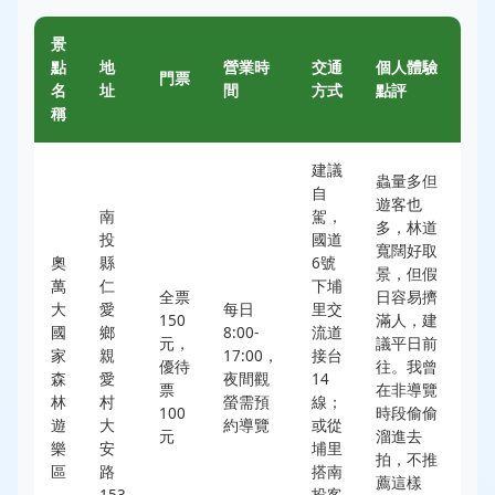
景
點
地
營業時
交通
個人體驗
門票
名
址
間
方式
點評
稱
建議
蟲量多但
自
遊客也
南
駕，
多，林道
投
國道
寬闊好取
奧
縣
6號
景，但假
萬
仁
下埔
全票
日容易擠
大
愛
每日
里交
150
滿人，建
國
鄉
8:00-
流道
元，
議平日前
家
親
17:00，
接台
優待
往。我曾
森
愛
夜間觀
14
票
在非導覽
林
村
螢需預
線；
100
時段偷偷
遊
大
約導覽
或從
元
溜進去
樂
安
埔里
拍，不推
區
路
搭南
薦這樣