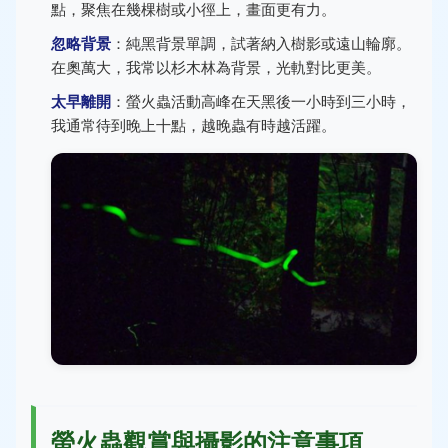
點，聚焦在幾棵樹或小徑上，畫面更有力。
忽略背景
：純黑背景單調，試著納入樹影或遠山輪廓。
在奧萬大，我常以杉木林為背景，光軌對比更美。
太早離開
：螢火蟲活動高峰在天黑後一小時到三小時，
我通常待到晚上十點，越晚蟲有時越活躍。
螢火蟲觀賞與攝影的注意事項