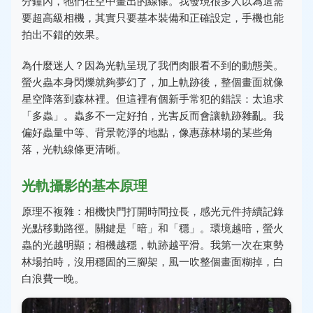
分鐘內，牠們在空中畫出的線條。我發現很多人以為這需
要超高級相機，其實只要基本裝備和正確設定，手機也能
拍出不錯的效果。
為什麼迷人？因為光軌呈現了我們肉眼看不到的動態美。
螢火蟲本身閃爍就夠夢幻了，加上軌跡後，整個畫面就像
星空降落到森林裡。但這裡有個新手常犯的錯誤：太追求
「多蟲」。蟲多不一定好拍，光害反而會讓軌跡雜亂。我
偏好蟲量中等、背景乾淨的地點，像惠蓀林場的某些角
落，光軌線條更清晰。
光軌攝影的基本原理
原理不複雜：相機快門打開時間拉長，感光元件持續記錄
光點移動路徑。關鍵是「暗」和「穩」。環境越暗，螢火
蟲的光越明顯；相機越穩，軌跡越平滑。我第一次在東勢
林場拍時，沒用穩固的三腳架，風一吹整個畫面糊掉，白
白浪費一晚。