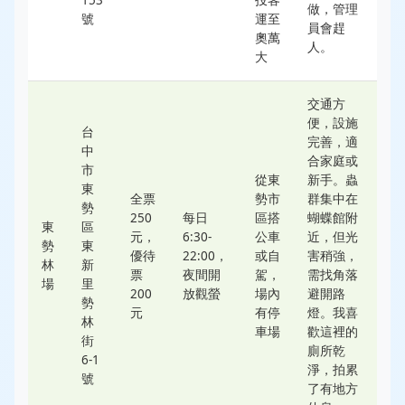
153
投客
做，管理
號
運至
員會趕
奧萬
人。
大
交通方
便，設施
台
完善，適
中
合家庭或
市
從東
新手。蟲
東
全票
勢市
群集中在
勢
250
每日
區搭
蝴蝶館附
東
區
元，
6:30-
公車
近，但光
勢
東
優待
22:00，
或自
害稍強，
林
新
票
夜間開
駕，
需找角落
場
里
200
放觀螢
場內
避開路
勢
元
有停
燈。我喜
林
車場
歡這裡的
街
廁所乾
6-1
淨，拍累
號
了有地方