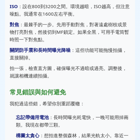
ISO
：設在800到3200之間。環境越暗，ISO越高，但注意
噪點。我通常在1600左右平衡。
對焦
：最棘手的一步。先用手動對焦，對著遠處樹枝或景
物打亮對焦，然後切到MF鎖定。如果全黑，可用手電筒暫
時照一下對焦點。
關閉防手震和長時間曝光降噪
：這些功能可能拖慢拍攝，
直接關掉。
拍一張，檢查直方圖，確保曝光不過暗或過亮。調整後，
就讓相機連續拍攝。
常見錯誤與如何避免
我犯過這些錯，希望你別重蹈覆轍：
忘記帶備用電池
：長時間曝光耗電快，一晚可能用掉兩
顆。我現在都帶三顆。
構圖太貪心
：想拍進整個森林，結果光軌太小。靠近一