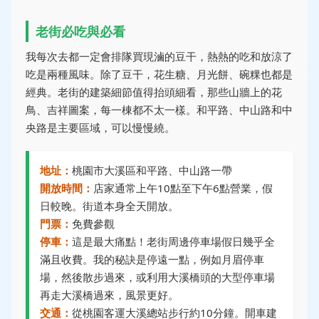
老街必吃與必看
我每次去都一定會排隊買現滷的豆干，熱熱的吃和放涼了
吃是兩種風味。除了豆干，花生糖、月光餅、碗粿也都是
經典。老街的建築細節值得抬頭細看，那些山牆上的花
鳥、吉祥圖案，每一棟都不太一樣。和平路、中山路和中
央路是主要區域，可以慢慢繞。
地址：
桃園市大溪區和平路、中山路一帶
開放時間：
店家通常上午10點至下午6點營業，假
日較晚。街道本身全天開放。
門票：
免費參觀
停車：
這是最大痛點！老街周邊停車場假日幾乎全
滿且收費。我的秘訣是停遠一點，例如月眉停車
場，然後散步過來，或利用大溪橋頭的大型停車場
再走大溪橋過來，風景更好。
交通：
從桃園客運大溪總站步行約10分鐘。開車建