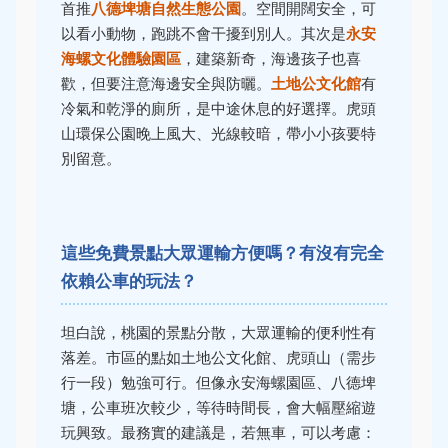
首推
八德埤塘自然生態公園
。空間開闊安全，可
以看小動物，跑跳不會干擾到別人。其次是
永安
海螺文化體驗園區
，建築新奇，海邊孩子也喜
歡，但要注意海邊安全與防曬。
土地公文化館
有
冷氣和乾淨的廁所，是中途休息的好選擇。虎頭
山環保公園晚上風大、光線較暗，帶小小孩要特
別留意。
這些免費景點大眾運輸方便嗎？有沒有完全
依賴公車的玩法？
坦白說，桃園的景點分散，大眾運輸的便利性有
落差。市區的點如土地公文化館、虎頭山（需步
行一段）勉強可行。但像永安海螺園區、八德埤
塘，公車班次較少，等待時間長，會大幅壓縮遊
玩興致。最務實的建議是，若無車，可以考慮：