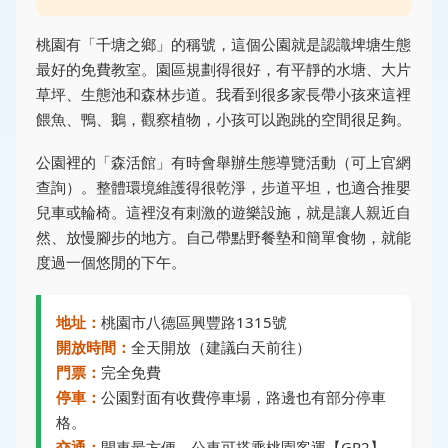
桃園有「千塘之鄉」的稱號，這個公園就是認識埤塘生態
最好的免費教室。園區規劃得很好，有平靜的水塘、大片
草坪、生態池和森林步道。我看到很多家長帶小孩來這裡
餵魚、鴨、鵝，觀察植物，小孩可以跑跳的空間很足夠。
公園裡的「森活館」有時會舉辦生態導覽活動（可上官網
查詢）。整體環境維護得很乾淨，步道平坦，也適合推嬰
兒車或輪椅。這裡沒有刺激的遊樂設施，就是讓人親近自
然、放慢腳步的地方。自己帶點野餐墊和簡單食物，就能
度過一個悠閒的下午。
地址：
桃園市八德區興豐路1315號
開放時間：
全天開放（建議白天前往）
門票：
完全免費
停車：
公園對面有收費停車場，路邊也有部分停車
格。
交通：
開車最方便。公車可搭乘桃園客運【GR2】