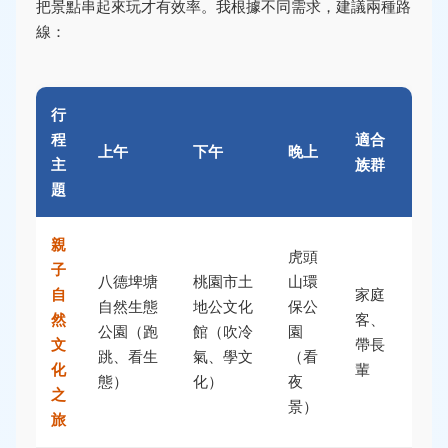
把景點串起來玩才有效率。我根據不同需求，建議兩種路
線：
行
程
適合
上午
下午
晚上
主
族群
題
親
虎頭
子
八德埤塘
桃園市土
山環
自
家庭
自然生態
地公文化
保公
然
客、
公園（跑
館（吹冷
園
文
帶長
跳、看生
氣、學文
（看
化
輩
態）
化）
夜
之
景）
旅