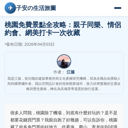
✈
子安の生活旅圖
桃園免費景點全攻略：親子同樂、情侶
約會、網美打卡一次收藏
•
發布日期: 2026年04月03日
作者：
江循
我是江循，曾任職於建築事務所與文化產權研究機構，現為全職自由撰稿人
與跨國專欄作者。我以空間設計者的視角觀察城市，致力於將繁雜的交通攻
略與歷史脈絡，轉化為具備美學溫度的旅行提案。
很多人問我，桃園除了機場，到底有什麼好玩的？是不是
都要花錢買門票？我親自跑了好幾趟，可以告訴你，桃園
藏了超多免門票的好地方，從看海、爬山、逛老街到認識