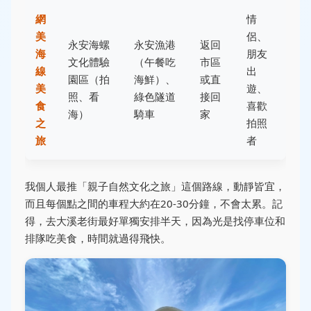
網
情
美
侶、
永安海螺
永安漁港
返回
海
朋友
文化體驗
（午餐吃
市區
線
出
園區（拍
海鮮）、
或直
美
遊、
照、看
綠色隧道
接回
食
喜歡
海）
騎車
家
之
拍照
旅
者
我個人最推「親子自然文化之旅」這個路線，動靜皆宜，
而且每個點之間的車程大約在20-30分鐘，不會太累。記
得，去大溪老街最好單獨安排半天，因為光是找停車位和
排隊吃美食，時間就過得飛快。