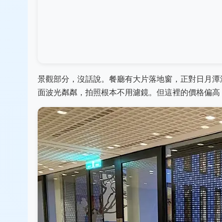
景觀部分，沒話說。餐廳有大片落地窗，正對日月潭
面波光粼粼，拍照根本不用濾鏡。但這裡的價格偏高，