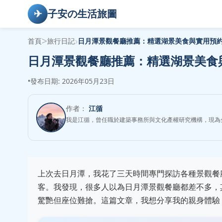
✈
子安の生活旅圖
>
›
首頁
旅行日記
日月潭景觀餐廳推薦：精選湖景美食與實用預
日月潭景觀餐廳推薦：精選湖景美食
•
發布日期: 2026年05月23日
作者：
江循
我是江循，曾任職於建築事務所與文化產權研究機構，現為
上次去日月潭，我花了三天時間專門探訪各種景觀餐
客。我發現，很多人以為日月潭景觀餐廳都差不多，其
驚艷但座位難搶。這篇文章，我想分享我的親身體驗