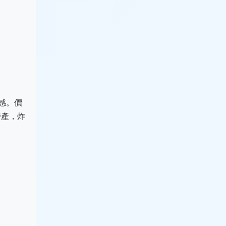
感。價
特產，炸