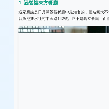
1. 涵碧樓東方餐廳
這家應該是日月潭景觀餐廳中最知名的，但名氣大不
縣魚池鄉水社村中興路142號。它不是獨立餐廳，而