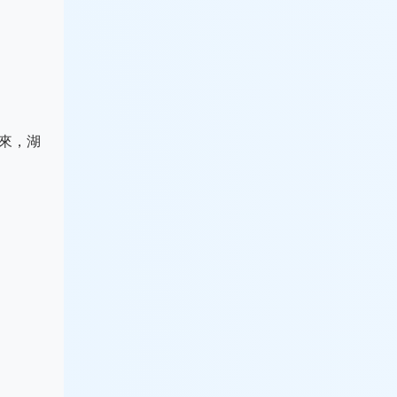
來，湖
。