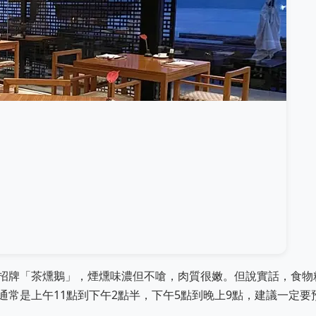
招牌「茶燻鵝」，煙燻味濃但不嗆，肉質很嫩。但說實話，食物
常是上午11點到下午2點半，下午5點到晚上9點，建議一定要