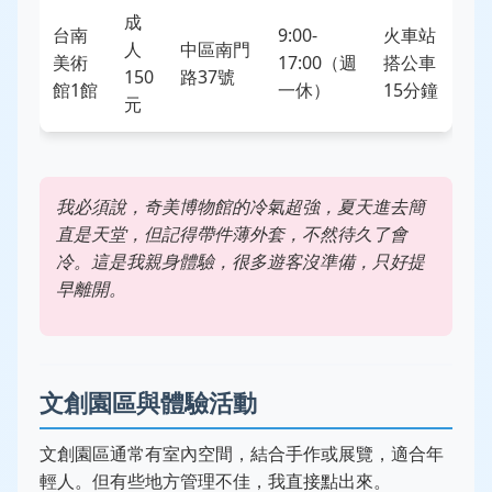
成
台南
9:00-
火車站
人
中區南門
美術
17:00（週
搭公車
150
路37號
館1館
一休）
15分鐘
元
我必須說，奇美博物館的冷氣超強，夏天進去簡
直是天堂，但記得帶件薄外套，不然待久了會
冷。這是我親身體驗，很多遊客沒準備，只好提
早離開。
文創園區與體驗活動
文創園區通常有室內空間，結合手作或展覽，適合年
輕人。但有些地方管理不佳，我直接點出來。