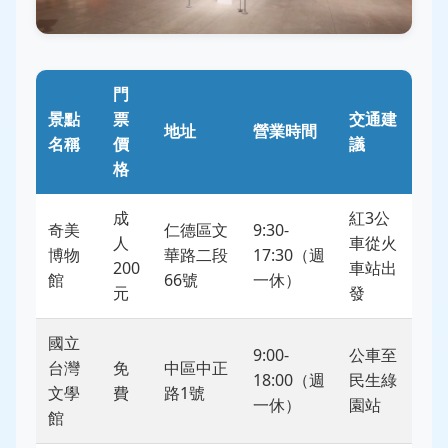
門
景點
票
交通建
地址
營業時間
名稱
價
議
格
成
紅3公
奇美
仁德區文
9:30-
人
車從火
博物
華路二段
17:30（週
200
車站出
館
66號
一休）
元
發
國立
9:00-
公車至
台灣
免
中區中正
18:00（週
民生綠
文學
費
路1號
一休）
園站
館