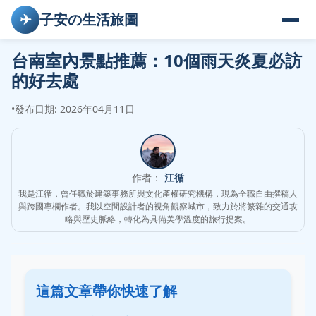
✈
子安の生活旅圖
台南室內景點推薦：10個雨天炎夏必訪
的好去處
•
發布日期: 2026年04月11日
作者：
江循
我是江循，曾任職於建築事務所與文化產權研究機構，現為全職自由撰稿人
與跨國專欄作者。我以空間設計者的視角觀察城市，致力於將繁雜的交通攻
略與歷史脈絡，轉化為具備美學溫度的旅行提案。
這篇文章帶你快速了解