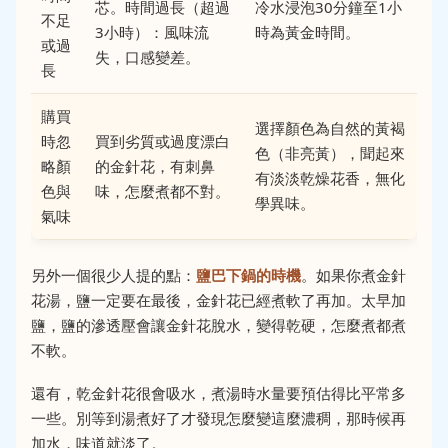
芯。時間過長（超過
冷水浸泡30分鐘至1小
不足
3小時）：風味流
時為黃金時間。
或過
失，口感變差。
長
購買
選擇顏色為自然的黃褐
時忽
買到劣質或過度漂白
色（非亮黃），聞起來
略顏
的金針花，有刺鼻
有淡淡乾燥花香，無化
色與
味，怎麼煮都不對。
學異味。
氣味
另外一個很少人提的點：
鹽巴下鍋的時機
。如果你煮金針
花湯，鹽一定要在最後，金針花已經煮軟了再加。太早加
鹽，鹽的滲透壓會讓金針花脫水，變得乾硬，怎麼煮都煮
不軟。
還有，乾金針花很會吸水，煮湯時水量要預估得比平常多
一些。別等到湯煮好了才發現怎麼變這麼濃稠，那時候再
加水，味道就淡了。