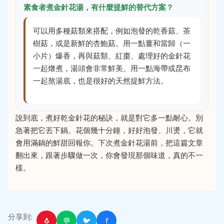
素食者煮金針花湯，有什麼提鮮的替代方案？
可以用多種菇類來搭配，例如泡發的乾香菇、茶
樹菇，或是新鮮的杏鮑菇。用一點薑和當歸（一
小片）爆香，再與菇類、紅棗、處理好的金針花
一起燉煮，湯頭會非常鮮美。用一點海帶或昆布
一起熬湯底，也是很好的天然提鮮方法。
說到底，煮好乾金針花的秘訣，就是對它多一點耐心。別
急著把它丟下鍋。花個幾十分鐘，好好泡發、川燙，它就
會用滿鍋的鮮甜回報你。下次煮金針花湯前，把這篇文章
翻出來，跟著步驟做一次，你會發現那個味道，真的不一
樣。
分享到:
🐧
💬
🐦
f