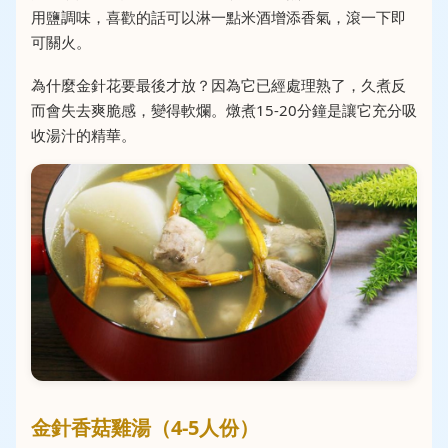
用鹽調味，喜歡的話可以淋一點米酒增添香氣，滾一下即
可關火。
為什麼金針花要最後才放？因為它已經處理熟了，久煮反
而會失去爽脆感，變得軟爛。燉煮15-20分鐘是讓它充分吸
收湯汁的精華。
金針香菇雞湯（4-5人份）