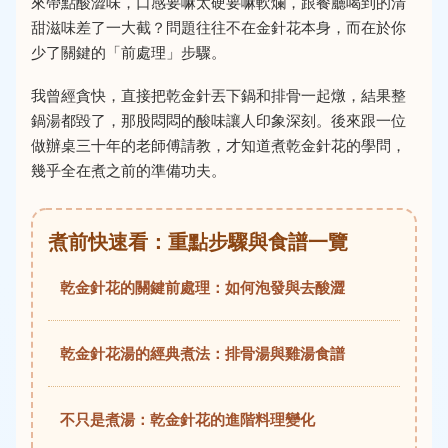
來帶點酸澀味，口感要嘛太硬要嘛軟爛，跟餐廳喝到的清
甜滋味差了一大截？問題往往不在金針花本身，而在於你
少了關鍵的「前處理」步驟。
我曾經貪快，直接把乾金針丟下鍋和排骨一起燉，結果整
鍋湯都毀了，那股悶悶的酸味讓人印象深刻。後來跟一位
做辦桌三十年的老師傅請教，才知道煮乾金針花的學問，
幾乎全在煮之前的準備功夫。
煮前快速看：重點步驟與食譜一覽
乾金針花的關鍵前處理：如何泡發與去酸澀
乾金針花湯的經典煮法：排骨湯與雞湯食譜
不只是煮湯：乾金針花的進階料理變化