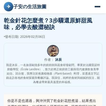
✈
子安の生活旅圖
乾金針花怎麼煮？3步驟還原鮮甜風
味，必學去酸澀秘訣
•
發布日期: 2026年02月06日
作者：
沐辰
我是沐辰，一名旅居歐陸多年的烘焙師與蔬食研發顧問。畢業於法國雷諾特
廚藝學院（École Lenôtre），致力於將正統烘焙工藝與現代健康飲食美學
結合。回台後，我專注於推廣植物基（Plant-based）料理，並透過文字記
錄走訪各地的食材探索與餐廳評論。我深信，純粹的食材與細膩的技法，能
為餐桌帶來最具溫度的幸福感。
你是不是也遇過，興沖沖買了乾金針花想煮湯，結果煮出