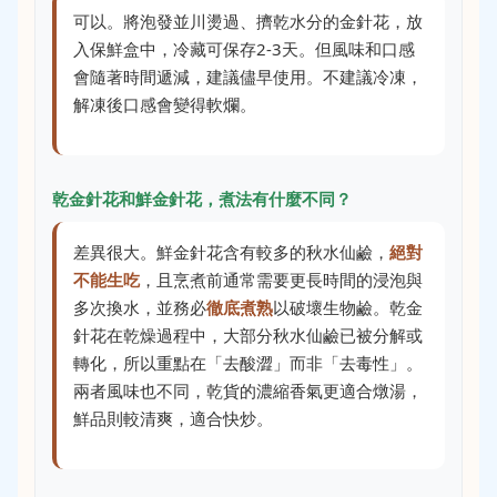
可以。將泡發並川燙過、擠乾水分的金針花，放
入保鮮盒中，冷藏可保存2-3天。但風味和口感
會隨著時間遞減，建議儘早使用。不建議冷凍，
解凍後口感會變得軟爛。
乾金針花和鮮金針花，煮法有什麼不同？
差異很大。鮮金針花含有較多的秋水仙鹼，
絕對
不能生吃
，且烹煮前通常需要更長時間的浸泡與
多次換水，並務必
徹底煮熟
以破壞生物鹼。乾金
針花在乾燥過程中，大部分秋水仙鹼已被分解或
轉化，所以重點在「去酸澀」而非「去毒性」。
兩者風味也不同，乾貨的濃縮香氣更適合燉湯，
鮮品則較清爽，適合快炒。