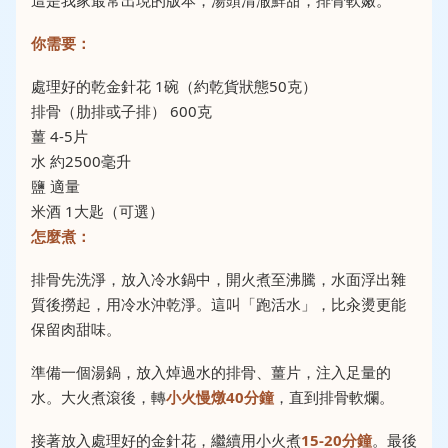
你需要：
處理好的乾金針花 1碗（約乾貨狀態50克）
排骨（肋排或子排） 600克
薑 4-5片
水 約2500毫升
鹽 適量
米酒 1大匙（可選）
怎麼煮：
排骨先洗淨，放入冷水鍋中，開火煮至沸騰，水面浮出雜
質後撈起，用冷水沖乾淨。這叫「跑活水」，比汆燙更能
保留肉甜味。
準備一個湯鍋，放入焯過水的排骨、薑片，注入足量的
水。大火煮滾後，轉
小火慢燉40分鐘
，直到排骨軟爛。
接著放入處理好的金針花，繼續用小火煮
15-20分鐘
。最後