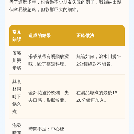
煮了這麼多年，也看過不少朋友失敗的例子，我歸納出幾
個容易被忽略，但影響巨大的細節。
常見
造成的結果
正確做法
錯誤
省略
湯或菜帶有明顯酸澀
無論如何，滾水川燙1-
川燙
味，毀了整道料理。
2分鐘絕對不能省。
步驟
與食
材同
金針花過於軟爛，失
在湯品燉煮的最後15-
時下
去口感，形狀散開。
20分鐘再加入。
鍋久
煮
泡發
時間不足：中心硬
時間