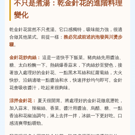
不只是煮湯：乾金針花的進階料理
變化
乾金針花當然不只煮湯。它口感獨特，吸味能力強，很適
合做其他菜式。前提一樣：
務必完成前述的泡發與川燙步
驟
。
金針花炒肉絲：
這是一道快手下飯菜。豬肉絲先用醬油、
糖、太白粉醃一下。熱鍋爆香蒜末，下肉絲炒至變色，接
著放入處理好的金針花、一點黑木耳絲和紅蘿蔔絲，大火
快炒。沿鍋邊嗆一點醬油和水，快速拌炒均勻即可。金針
花會吸收醬汁，吃起來很夠味。
涼拌金針花：
夏天很開胃。將處理好的金針花徹底瀝乾，
加入蒜末、辣椒絲、香菜。醬汁用醬油、烏醋、糖、一點
香油和花椒油調勻，淋上去拌一拌，冰鎮一下更好吃。口
感清爽帶點嚼勁。