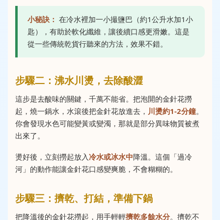
小秘訣：
在冷水裡加一小撮鹽巴（約1公升水加1小
匙），有助於軟化纖維，讓後續口感更滑嫩。這是
從一些傳統乾貨行聽來的方法，效果不錯。
步驟二：沸水川燙，去除酸澀
這步是去酸味的關鍵，千萬不能省。把泡開的金針花撈
起，燒一鍋水，水滾後把金針花放進去，
川燙約1-2分鐘
。
你會發現水色可能變黃或變濁，那就是部分異味物質被煮
出來了。
燙好後，立刻撈起放入
冷水或冰水中
降溫。這個「過冷
河」的動作能讓金針花口感變爽脆，不會糊糊的。
步驟三：擠乾、打結，準備下鍋
把降溫後的金針花撈起，用手輕輕
擠乾多餘水分
。擠乾不