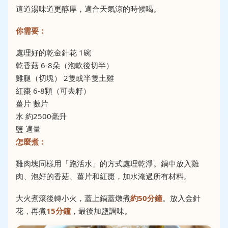
這道湯味道更醇厚，適合天氣涼的時候喝。
你需要：
處理好的乾金針花 1碗
乾香菇 6-8朵（泡軟後切半）
雞腿（切塊） 2隻或半隻土雞
紅棗 6-8顆（可去籽）
薑片 數片
水 約2500毫升
鹽 適量
怎麼煮：
雞肉塊同樣用「跑活水」的方式處理乾淨。鍋中放入雞
肉、泡好的香菇、薑片和紅棗，加水淹過所有材料。
大火煮滾後轉小火，蓋上鍋蓋燉煮
約50分鐘
。放入金針
花，再煮
15分鐘
，最後加鹽調味。