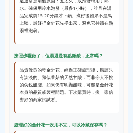
這通常是兩個原因：煮太久，或泡發時用了熱
水。確保用冷水泡發（最多1小時），並且在湯
品完成前15-20分鐘才下鍋。煮好後如果不是馬
上喝，最好把金針花先撈出來，避免它持續在熱
湯裡泡著。
按照步驟做了，但湯還是有點微酸，正常嗎？
品質優良的乾金針花，經過正確處理後，應該只
有淡淡的、類似蕈菇的天然甘酸，而非令人不悅
的尖銳酸澀。如果仍有明顯酸味，可能是金針花
本身的品質或製程問題。下次購買時，換一家信
譽好的商家試試看。
處理好的金針花一次用不完，可以冷藏保存嗎？