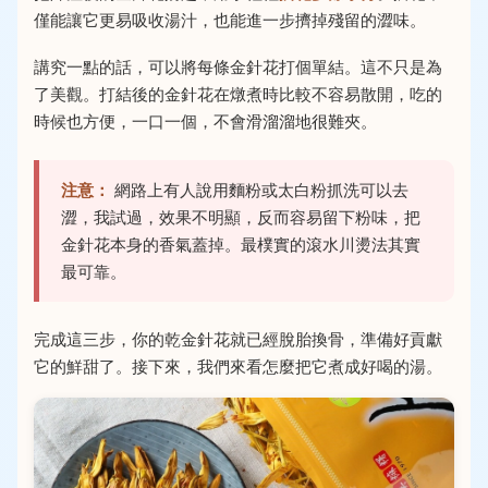
僅能讓它更易吸收湯汁，也能進一步擠掉殘留的澀味。
講究一點的話，可以將每條金針花打個單結。這不只是為
了美觀。打結後的金針花在燉煮時比較不容易散開，吃的
時候也方便，一口一個，不會滑溜溜地很難夾。
注意：
網路上有人說用麵粉或太白粉抓洗可以去
澀，我試過，效果不明顯，反而容易留下粉味，把
金針花本身的香氣蓋掉。最樸實的滾水川燙法其實
最可靠。
完成這三步，你的乾金針花就已經脫胎換骨，準備好貢獻
它的鮮甜了。接下來，我們來看怎麼把它煮成好喝的湯。