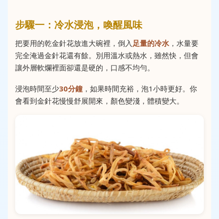
步驟一：冷水浸泡，喚醒風味
把要用的乾金針花放進大碗裡，倒入
足量的冷水
，水量要
完全淹過金針花還有餘。別用溫水或熱水，雖然快，但會
讓外層軟爛裡面卻還是硬的，口感不均勻。
浸泡時間至少
30分鐘
，如果時間充裕，泡1小時更好。你
會看到金針花慢慢舒展開來，顏色變淺，體積變大。