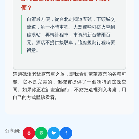
便？
自駕最方便，從台北走國道五號，下頭城交
流道，約一小時車程。大眾運輸可搭火車到
礁溪站，再轉計程車，車資約新台幣兩百
元。酒店不提供接駁車，這點規劃行程時要
留意。
這趟礁溪老爺露營車之旅，讓我看到豪華露營的各種可
能。它不是完美的，但確實提供了一個獨特的逃逸空
間。如果你正在計畫宜蘭行，不妨把這裡列入考慮，用
自己的方式體驗看看。
分享到:
🐧
💬
🐦
f