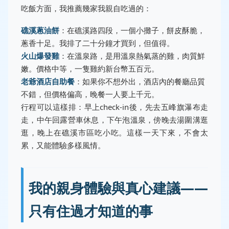
吃飯方面，我推薦幾家我親自吃過的：
礁溪蔥油餅
：在礁溪路四段，一個小攤子，餅皮酥脆，
蔥香十足。我排了二十分鐘才買到，但值得。
火山爆發雞
：在溫泉路，是用溫泉熱氣蒸的雞，肉質鮮
嫩。價格中等，一隻雞約新台幣五百元。
老爺酒店自助餐
：如果你不想外出，酒店內的餐廳品質
不錯，但價格偏高，晚餐一人要上千元。
行程可以這樣排：早上check-in後，先去五峰旗瀑布走
走，中午回露營車休息，下午泡溫泉，傍晚去湯圍溝逛
逛，晚上在礁溪市區吃小吃。這樣一天下來，不會太
累，又能體驗多樣風情。
我的親身體驗與真心建議——
只有住過才知道的事