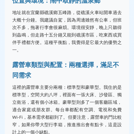
位置與環境：鬧中取靜的溫泉鄉
地址就在宜蘭縣礁溪鄉五峰路，從礁溪火車站開車過去
大概十分鐘。我建議自駕，因為周邊雖然有公車，但班
次不多，拖著行李會很麻煩。環境很安靜，晚上只聽得
到蟲鳴，但走路十五分鐘又能到礁溪市區，吃東西或買
伴手禮都方便。這種平衡點，我覺得是它最大的優勢之
一。
露營車類型與配置：兩種選擇，滿足不
同需求
這裡的露營車主要分兩種：標準型和豪華型。我住的是
標準型，空間大約八坪，裡面有一張大床、沙發區、獨
立衛浴，還有個小冰箱。豪華型則多了一個客廳區域，
適合家庭或朋友群。每台車都配有空調、電視和免費
Wi-Fi，基本需求都顧到了。但要注意，露營車的門比較
窄，如果你帶大型行李箱，推進推出會有點卡，這是設
計上的一個小缺點。