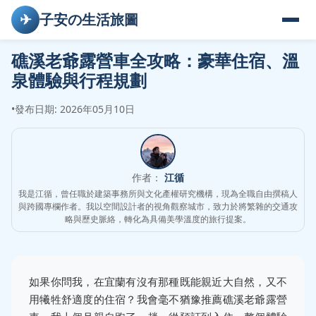
✈
子安の生活旅圖
礁溪老爺露營車全攻略：豪華住宿、溫
泉體驗與行程規劃
•
發布日期: 2026年05月10日
作者：
江循
我是江循，曾任職於建築事務所與文化產權研究機構，現為全職自由撰稿人
與跨國專欄作者。我以空間設計者的視角觀察城市，致力於將繁雜的交通攻
略與歷史脈絡，轉化為具備美學溫度的旅行提案。
如果你問我，在宜蘭有沒有那種既能親近大自然，又不
用犧牲舒適度的住宿？我會毫不猶豫推薦礁溪老爺露營