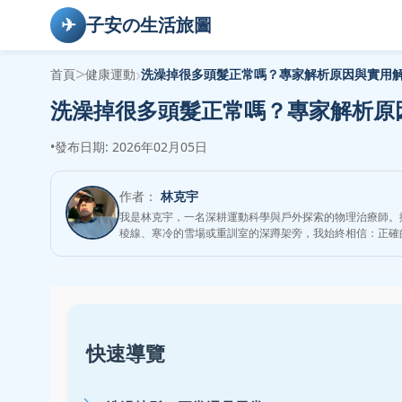
✈
子安の生活旅圖
>
›
首頁
健康運動
洗澡掉很多頭髮正常嗎？專家解析原因與實用
洗澡掉很多頭髮正常嗎？專家解析原
•
發布日期: 2026年02月05日
作者：
林克宇
我是林克宇，一名深耕運動科學與戶外探索的物理治療師。
稜線、寒冷的雪場或重訓室的深蹲架旁，我始終相信：正確
快速導覽