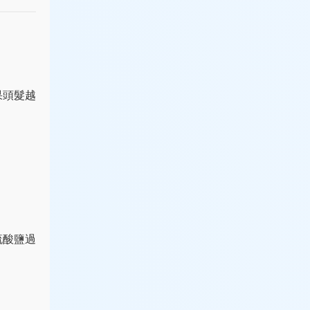
果頭髮越
硫酸鹽過