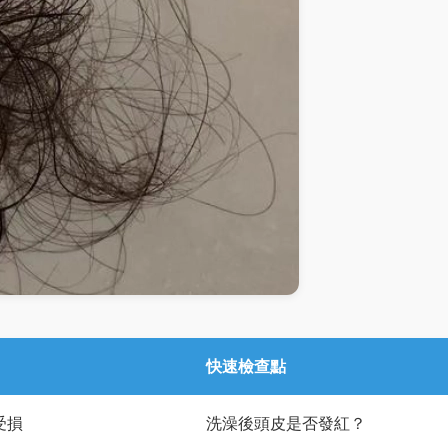
快速檢查點
受損
洗澡後頭皮是否發紅？