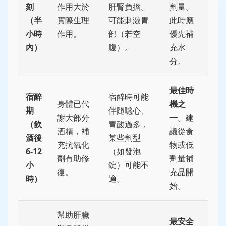
刻
作用大於
肝腎負擔。
劑量。
（半
實際生理
可能刺激胃
此時應
小時
作用。
部（若空
優先補
內）
腹）。
充水
分。
最佳時
宿醉
宿醉時可能
身體已代
機之
期
伴隨噁心、
謝大部分
一
。建
（飲
胃酸過多，
酒精，補
議從食
酒後
某些劑型
充抗氧化
物或低
6-12
（如發泡
劑有助修
劑量補
小
錠）可能不
復。
充品開
時）
適。
始。
幫助肝臟
最安全