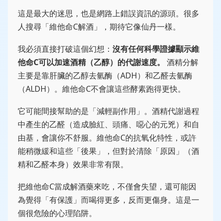
這是最大的迷思，也是網路上錯誤資訊的源頭。很多
人搜尋「維他命C解酒」，期待它像仙丹一樣。
我必須直接打破這個幻想：
沒有任何科學證據顯示維
他命C可以加速酒精（乙醇）的代謝速度。
酒精分解
主要是靠肝臟的乙醇去氫酶（ADH）和乙醛去氫酶
（ALDH）。維他命C不會讓這些酵素跑得更快。
它可能間接幫助的是「減輕副作用」。酒精代謝過程
中產生的乙醛（造成臉紅、頭痛、噁心的元兇）和自
由基，會讓你不舒服。維他命C的抗氧化特性，或許
能稍微緩和這些「後果」，但對於清除「原因」（酒
精和乙醛本身）效果非常有限。
把維他命C當成解酒藥來吃，不僅會失望，還可能因
為覺得「有保護」而喝得更多，反而更傷身。這是一
個很危險的心理陷阱。