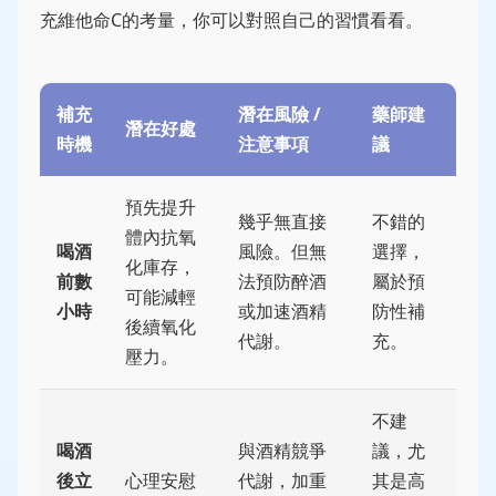
充維他命C的考量，你可以對照自己的習慣看看。
補充
潛在風險 /
藥師建
潛在好處
時機
注意事項
議
預先提升
幾乎無直接
不錯的
體內抗氧
喝酒
風險。但無
選擇，
化庫存，
前數
法預防醉酒
屬於預
可能減輕
小時
或加速酒精
防性補
後續氧化
代謝。
充。
壓力。
不建
喝酒
與酒精競爭
議，尤
後立
心理安慰
代謝，加重
其是高