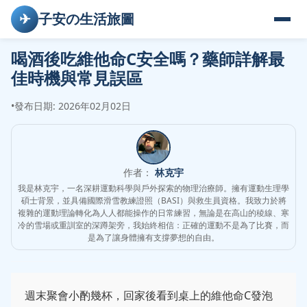
✈
子安の生活旅圖
喝酒後吃維他命C安全嗎？藥師詳解最
佳時機與常見誤區
•
發布日期: 2026年02月02日
作者：
林克宇
我是林克宇，一名深耕運動科學與戶外探索的物理治療師。擁有運動生理學
碩士背景，並具備國際滑雪教練證照（BASI）與救生員資格。我致力於將
複雜的運動理論轉化為人人都能操作的日常練習，無論是在高山的稜線、寒
冷的雪場或重訓室的深蹲架旁，我始終相信：正確的運動不是為了比賽，而
是為了讓身體擁有支撐夢想的自由。
週末聚會小酌幾杯，回家後看到桌上的維他命C發泡