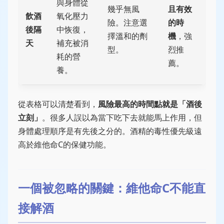
與身體從
幾乎無風
且有效
飲酒
氧化壓力
險。注意選
的時
後隔
中恢復，
擇溫和的劑
機
，強
天
補充被消
型。
烈推
耗的營
薦。
養。
從表格可以清楚看到，
風險最高的時間點就是「酒後
立刻」
。很多人誤以為當下吃下去就能馬上作用，但
身體處理順序是有先後之分的。酒精的毒性優先級遠
高於維他命C的保健功能。
一個被忽略的關鍵：維他命C不能直
接解酒