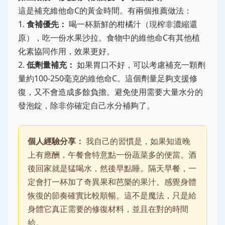
這是補充維他命C的黃金時間。有兩個推薦做法：
1.
食補優先：
喝一杯新鮮的柑橘汁（現榨非濃縮還
原），吃一份水果沙拉。食物中的維他命C有其他植
化素協同作用，效果更好。
2.
低劑量補充：
如果胃口不好，可以考慮補充一顆劑
量約100-250毫克的維他命C。這個劑量足夠支援修
復，又不會造成多餘負擔。避免使用需要大量水分的
發泡錠，除非你確定自己水分補夠了。
個人經驗分享：
我自己的習慣是，如果知道晚
上有應酬，午餐會特意點一份蔬菜多的便當。酒
後回家就是猛喝水，然後早點睡。隔天早餐，一
定會打一杯加了奇異果和芭樂的果汁。感覺身體
恢復的節奏確實比較順暢。這不是魔法，只是給
身體它真正需要的修復材料，並且在對的時間
給。