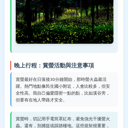
晚上行程：賞螢活動與注意事項
賞螢最好在日落後30分鐘開始，那時螢火蟲最活
躍。熱門地點像民生國小附近，人會比較多，但安
全性高。我自己偏愛隱密一點的點，比如溪谷旁，
但要有在地人帶路才安全。
賞螢時，切記用手電筒罩紅布，避免強光干擾螢火
蟲。還有，別捕捉或踩踏棲地。這些規矩很重要，