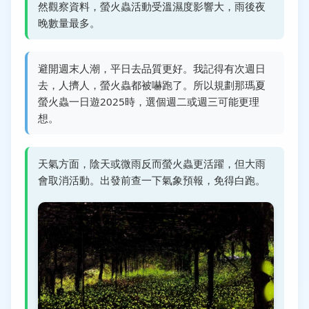
然觀察資料，螢火蟲活動受溫濕度影響大，雨後夜
晚數量最多。
避開週末人潮，平日去品質更好。我記得有次週日
去，人擠人，螢火蟲都被嚇跑了。所以規劃那瑪夏
螢火蟲一日遊2025時，選個週二或週三可能更理
想。
天氣方面，陰天或微雨反而螢火蟲更活躍，但大雨
會取消活動。出發前查一下氣象預報，免得白跑。