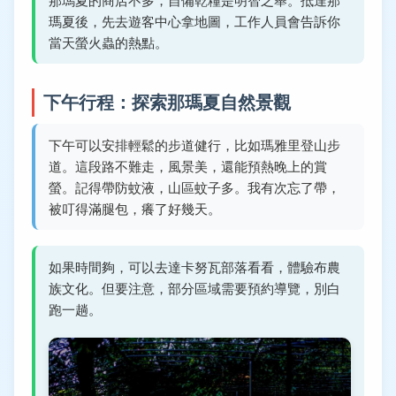
那瑪夏的商店不多，自備乾糧是明智之舉。抵達那
瑪夏後，先去遊客中心拿地圖，工作人員會告訴你
當天螢火蟲的熱點。
下午行程：探索那瑪夏自然景觀
下午可以安排輕鬆的步道健行，比如瑪雅里登山步
道。這段路不難走，風景美，還能預熱晚上的賞
螢。記得帶防蚊液，山區蚊子多。我有次忘了帶，
被叮得滿腿包，癢了好幾天。
如果時間夠，可以去達卡努瓦部落看看，體驗布農
族文化。但要注意，部分區域需要預約導覽，別白
跑一趟。