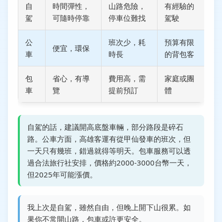
自
時間彈性，
山路危險，
有經驗的
駕
可隨時停靠
停車位難找
駕駛
公
班次少，耗
預算有限
便宜，環保
車
時長
的背包客
包
省心，有導
費用高，需
家庭或團
車
覽
提前預訂
體
自駕的話，建議開高底盤車輛，部分路段是碎石
路。公車方面，高雄客運有從甲仙發車的班次，但
一天只有幾班，錯過就得等明天。包車服務可以透
過合法旅行社安排，價格約2000-3000台幣一天，
但2025年可能漲價。
我上次是自駕，雖然自由，但晚上開下山很累。如
果你不常開山路，包車或許更安全。