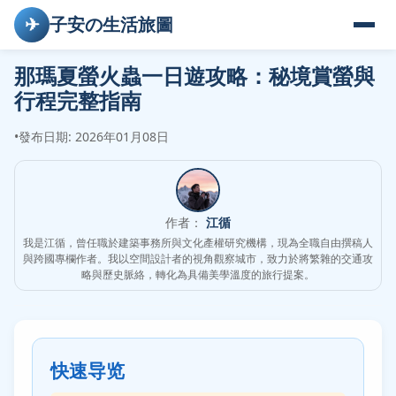
✈
子安の生活旅圖
那瑪夏螢火蟲一日遊攻略：秘境賞螢與
行程完整指南
•
發布日期: 2026年01月08日
作者：
江循
我是江循，曾任職於建築事務所與文化產權研究機構，現為全職自由撰稿人
與跨國專欄作者。我以空間設計者的視角觀察城市，致力於將繁雜的交通攻
略與歷史脈絡，轉化為具備美學溫度的旅行提案。
快速导览