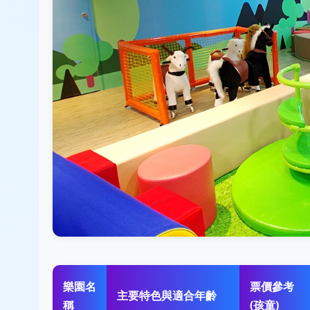
樂園名
票價參考
主要特色與適合年齡
稱
(孩童)