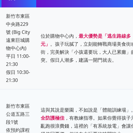
新竹市東區
中央路229
號 (Big City
位於購物中心內，
最大優勢是「逃生路線多
遠東巨城購
元」
。孩子玩膩了，立刻能轉戰商場美食街
物中心內)
街，完美解決「小孩還要玩，大人已累癱」
平日 11:00-
突。假日人潮多，建議一開門就去。
21:30
假日 10:30-
21:30
新竹市東區
這與其說是樂園，不如說是「體能訓練場」
公道五路三
全防護極佳
，有教練指導。如果你覺得孩子
段1號
亂跑很浪費錢，這裡的「有系統放電」會讓
依預約課程