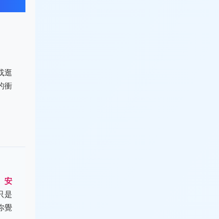
或逛
的衝
。
安
只是
你覺