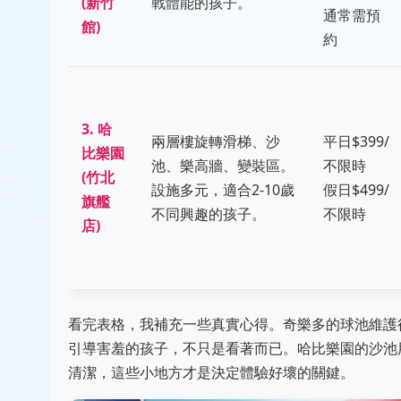
(新竹
戰體能的孩子。
通常需預
館)
約
3. 哈
兩層樓旋轉滑梯、沙
平日$399/
比樂園
池、樂高牆、變裝區。
不限時
(竹北
設施多元，適合2-10歲
假日$499/
旗艦
不同興趣的孩子。
不限時
店)
看完表格，我補充一些真實心得。奇樂多的球池維護
引導害羞的孩子，不只是看著而已。哈比樂園的沙池
清潔，這些小地方才是決定體驗好壞的關鍵。