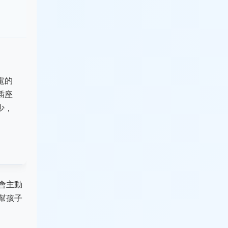
電的
插座
少，
會主動
幫孩子