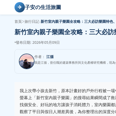
✈
子安の生活旅圖
>
›
首頁
旅行日記
新竹室內親子樂園全攻略：三大必訪樂園特色
新竹室內親子樂園全攻略：三大必訪
•
發布日期: 2026年05月09日
作者：
江循
我是江循，曾任職於建築事務所與文化產權研究機構，現為
我上次帶小孩去新竹，原本計畫好的戶外行程被一場
螢幕上「新竹室內親子樂園」的搜尋結果瞬間成了救
找個安全、好玩的地方讓孩子消耗體力，室內樂園都
觀察了平日與假日人潮差異後，為你整理出的深度分