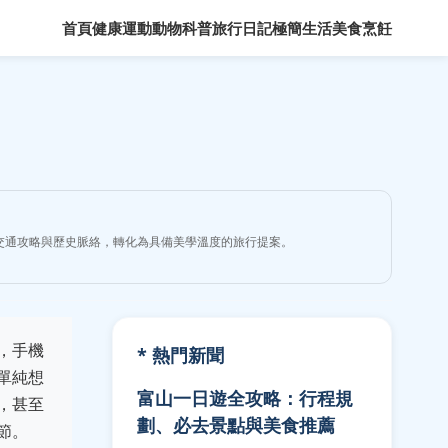
首頁
健康運動
動物科普
旅行日記
極簡生活
美食烹飪
交通攻略與歷史脈絡，轉化為具備美學溫度的旅行提案。
，手機
* 熱門新聞
單純想
富山一日遊全攻略：行程規
，甚至
劃、必去景點與美食推薦
節。