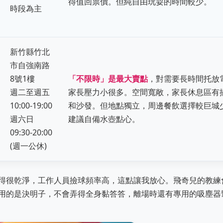
得值回票價。但純自由玩耍的時間較少。
時段為主
新竹縣竹北
市自強南路
8號1樓
「不限時」是最大賣點
，對需要長時間托放
週二至週五
家長壓力小很多。空間寬敞，家長休息區有
10:00-19:00
和沙發。但地點獨立，周邊餐飲選擇較巨城
週六日
建議自備水壺點心。
09:30-20:00
(週一公休)
得很乾淨，工作人員撿球頻率高，這點讓我放心。飛奇兒的教練
用的是決明子，不會弄得全身黏答答，離場時還有專用的吸塵器