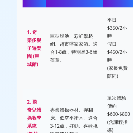
平日
$350/2小
1. 奇
巨型球池、彩虹攀爬
時
樂多親
網、超市辦家家酒。適
假日
子遊樂
合1-8歲，特別是3-6歲
$450/2小
園 (巨
孩童。
時
城館)
(家長免費
陪同)
單次體驗
2. 飛
價約
奇兒體
專業體操器材、彈翻
$600-$800
操教學
床、低空平衡木。適合
(含課程指
系統
3-12歲，好動、喜歡挑
導)